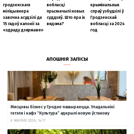
гродзенскага
вобласці
крымінальных
міліцыянера
прызначылі новых
спраў узбудзілі ў
завочна асудзілі да
суддзяў. Што пра іх
Гродзенскай
15 гадоў калоніі за
вядома?
вобласці за 2024
«здраду дзяржаве»
год
АПОШНІЯ ЗАПІСЫ
Мясцовы бізнес у Гродне пашыраецца. Уладальнікі
гатэля і кафэ “Культура” адкрылі новую ўстанову
6 ЖНІЎНЯ 2026, 14:17