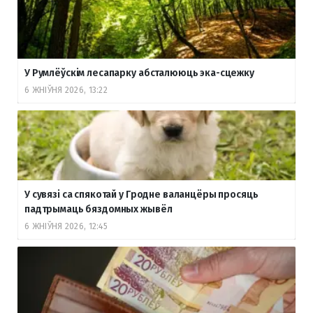
У Румлёўскім лесапарку абсталююць эка-сцежку
6 ЖНІЎНЯ 2026, 13:22
У сувязі са спякотай у Гродне валанцёры просяць
падтрымаць бяздомных жывёл
6 ЖНІЎНЯ 2026, 12:45