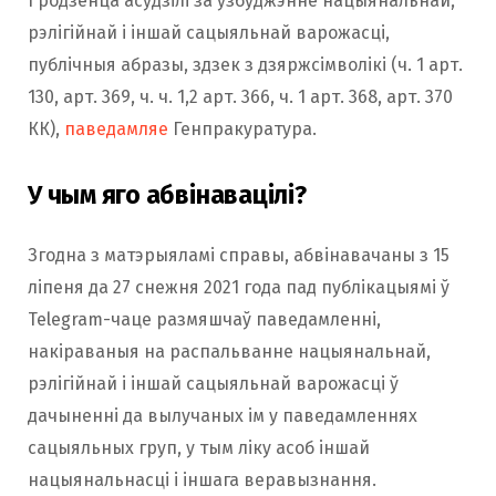
Гродзенца асудзілі за ўзбуджэнне нацыянальнай,
рэлігійнай і іншай сацыяльнай варожасці,
публічныя абразы, здзек з дзяржсімволікі (ч. 1 арт.
130, арт. 369, ч. ч. 1,2 арт. 366, ч. 1 арт. 368, арт. 370
КК),
паведамляе
Генпракуратура.
У чым яго абвінавацілі?
Згодна з матэрыяламі справы, абвінавачаны з 15
ліпеня да 27 снежня 2021 года пад публікацыямі ў
Telegram-чаце размяшчаў паведамленні,
накіраваныя на распальванне нацыянальнай,
рэлігійнай і іншай сацыяльнай варожасці ў
дачыненні да вылучаных ім у паведамленнях
сацыяльных груп, у тым ліку асоб іншай
нацыянальнасці і іншага веравызнання.