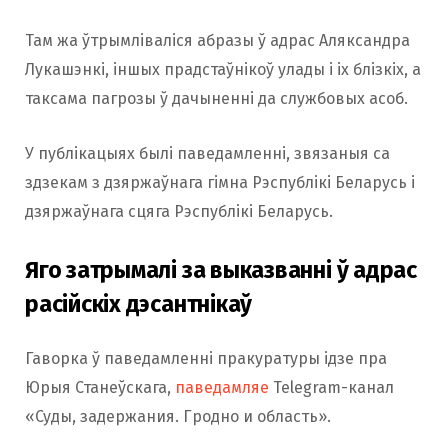
Там жа ўтрымліваліся абразы ў адрас Аляксандра
Лукашэнкі, іншых прадстаўнікоў улады і іх блізкіх, а
таксама пагрозы ў дачыненні да службовых асоб.
У публікацыях былі паведамленні, звязаныя са
здзекам з дзяржаўнага гімна Рэспублікі Беларусь і
дзяржаўнага сцяга Рэспублікі Беларусь.
Яго затрымалі за выказванні ў адрас
расійскіх дэсантнікаў
Гаворка ў паведамленні пракуратуры ідзе пра
Юрыя Станеўскага,
паведамляе
Telegram-канал
«Суды, задержания. Гродно и область».