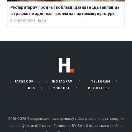
Рэстаратарам Гродна і вобласці давядзецца заплаціць
штрафы: не адлічвалі грошы на падтрымку культуры
6 ЖНІЎНЯ 2026, 10:30
FACEBOOK
INSTAGRAM
TELEGRAM
RSS
YOUTUBE
ВКОНТАКТЕ
2016-2026 Выкарыстанне матэрыялаў сайта дазваляецца паводле
правілаў ліцэнзіі Creative Commons BY-SA 4.0 Int са спасылкай на