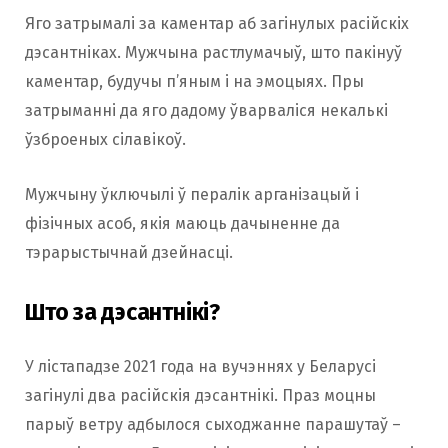
Яго затрымалі за каментар аб загінулых расійскіх
дэсантніках. Мужчына растлумачыў, што пакінуў
каментар, будучы п’яным і на эмоцыях. Пры
затрыманні да яго дадому ўварваліся некалькі
ўзброеных сілавікоў.
Мужчыну ўключылі ў пералік арганізацый і
фізічных асоб, якія маюць дачыненне да
тэрарыстычнай дзейнасці.
Што за дэсантнікі?
У лістападзе 2021 года на вучэннях у Беларусі
загінулі два расійскія дэсантнікі. Праз моцны
парыў ветру адбылося сыходжанне парашутаў –