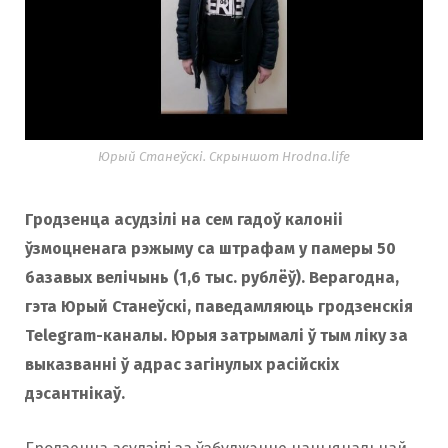
Юрый Станеўскі. Скрыншот Hrodna.life
Гродзенца асудзілі на сем гадоў калоніі
ўзмоцненага рэжыму са штрафам у памеры 50
базавых велічынь (1,6 тыс. рублёў). Верагодна,
гэта Юрый Станеўскі, паведамляюць гродзенскія
Telegram-каналы. Юрыя затрымалі ў тым ліку за
выказванні ў адрас загінулых расійскіх
дэсантнікаў.