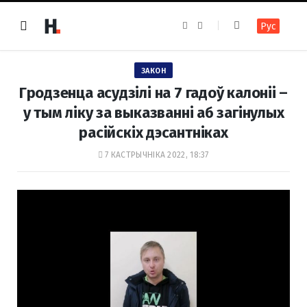
F
I
Рус
a
n
c
s
e
t
b
a
o
g
ЗАКОН
o
r
k
a
Гродзенца асудзілі на 7 гадоў калоніі –
m
у тым ліку за выказванні аб загінулых
расійскіх дэсантніках
7 КАСТРЫЧНІКА 2022, 18:37