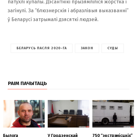
патухлі купалы. Дэсантнікі прызямліліся жорстка і
загінулі. За “блюзнерскія і абразлівыя выказванні”
ў Беларусі затрымалі дзясяткі людзей.
БЕЛАРУСЬ ПАСЛЯ 2020-ГА
ЗАКОН
СУДЫ
РАІМ ПАЧЫТАЦЬ
Былога
У Гродзенскай
750 “экстрэмісцкіх”