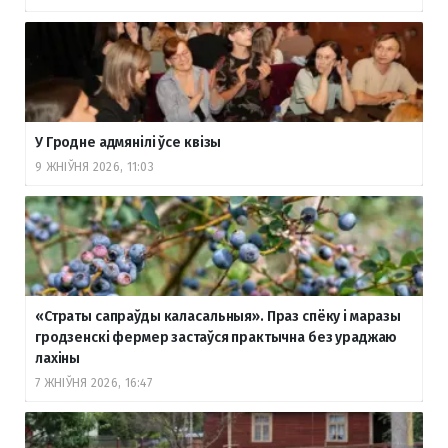
У Гродне адмянілі ўсе квізы
9 ЖНІЎНЯ 2026, 11:03
«Страты сапраўды каласальныя». Праз спёку і маразы
гродзенскі фермер застаўся практычна без ураджаю
лахіны
7 ЖНІЎНЯ 2026, 16:47