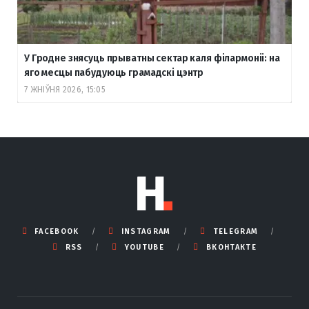
У Гродне знясуць прыватны сектар каля філармоніі: на
яго месцы пабудуюць грамадскі цэнтр
7 ЖНІЎНЯ 2026, 15:05
FACEBOOK
INSTAGRAM
TELEGRAM
RSS
YOUTUBE
ВКОНТАКТЕ