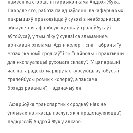
намесніка старшыні гарвыканкама Андрэя Жука.
Паводле яго, работа па аднаўленні лакафарбавых
пакрыццяў праводзіцца ў сувязі з неабходнасцю
абнаўлення афарбоўкі кузаваў тралейбусаў і
аўтобусаў, у тым ліку ў сувязі са здыманнем
вонкавай рэкламы. Адзін колер – сіні – абраны “у
мэтах эканоміі сродкаў” і як “найбольш практычны
для эксплуатацыі рухомага складу”. “У цяперашні
час на гарадскіх маршрутах курсуюць аўтобусы і
тралейбусы розных колераў, а таксама
брэндзіраваныя”, – адзначыў ён.
“Афарбоўка транспартных сродкаў ніяк не
ўплывае на якасць паслуг, якія прадстаўляюцца”, –
падкрэсліў Андрэй Жук у адказе.