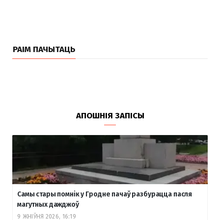
РАІМ ПАЧЫТАЦЬ
АПОШНІЯ ЗАПІСЫ
Самы стары помнік у Гродне пачаў разбурацца пасля
магутных дажджоў
9 ЖНІЎНЯ 2026, 16:19