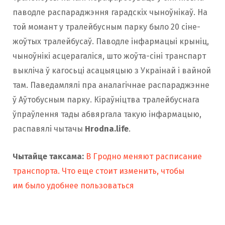
паводле распараджэння гарадскіх чыноўнікаў. На
той момант у тралейбусным парку было 20 сіне-
жоўтых тралейбусаў. Паводле інфармацыі крыніц,
чыноўнікі асцерагаліся, што жоўта-сіні транспарт
выкліча ў кагосьці асацыяцыю з Украінай і вайной
там. Паведамлялі пра аналагічнае распараджэнне
ў Аўтобусным парку. Кіраўніцтва тралейбуснага
ўпраўлення тады абвяргала такую інфармацыю,
распавялі чытачы
Hrodna.life
.
Чытайце таксама:
В Гродно меняют расписание
транспорта. Что еще стоит изменить, чтобы
им было удобнее пользоваться