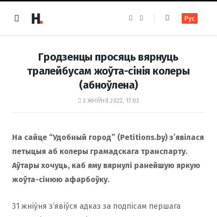
F
I
Рус
a
n
c
s
e
t
b
a
o
g
Гродзенцы просяць вярнуць
o
r
k
a
тралейбусам жоўта-сінія колеры
m
(абноўлена)
3 ЖНІЎНЯ 2022, 17:03
На сайце “Удобный город” (Petitions.by) з’явілася
петыцыя аб колеры грамадскага транспарту.
Аўтары хочуць, каб яму вярнулі ранейшую яркую
жоўта-сінюю афарбоўку.
31 жніўня з’явіўся адказ за подпісам першага