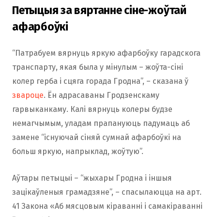
Петыцыя за вяртанне сіне-жоўтай
афарбоўкі
“Патрабуем вярнуць яркую афарбоўку гарадскога
транспарту, якая была у мінулым – жоўта-сіні
колер герба і сцяга горада Гродна”, – сказана ў
звароце
. Ён адрасаваны Гродзенскаму
гарвыканкаму. Калі вярнуць колеры будзе
немагчымым, уладам прапануюць падумаць аб
замене “існуючай сіняй сумнай афарбоўкі на
больш яркую, напрыклад, жоўтую”.
Аўтары петыцыі – “жыхары Гродна і іншыя
зацікаўленыя грамадзяне”, – спасылаюцца на арт.
41 Закона «Аб мясцовым кіраванні і самакіраванні