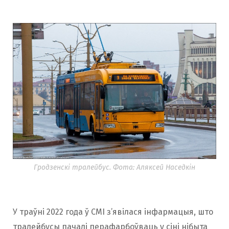
Гродзенскі тралейбус. Фота: Аляксей Наседкін
У траўні 2022 года ў СМІ з’явілася інфармацыя, што
тралейбусы пачалі перафарбоўваць у сіні нібыта