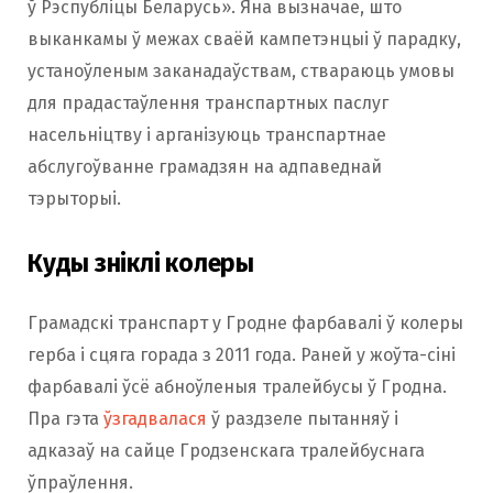
ў Рэспубліцы Беларусь». Яна вызначае, што
выканкамы ў межах сваёй кампетэнцыі ў парадку,
устаноўленым заканадаўствам, ствараюць умовы
для прадастаўлення транспартных паслуг
насельніцтву і арганізуюць транспартнае
абслугоўванне грамадзян на адпаведнай
тэрыторыі.
Куды зніклі колеры
Грамадскі транспарт у Гродне фарбавалі ў колеры
герба і сцяга горада з 2011 года. Раней у жоўта-сіні
фарбавалі ўсё абноўленыя тралейбусы ў Гродна.
Пра гэта
ўзгадвалася
ў раздзеле пытанняў і
адказаў на сайце Гродзенскага тралейбуснага
ўпраўлення.