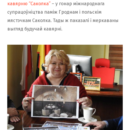
кавярню “Саколка”
– у гонар міжнароднага
супрацоўніцтва паміж Гроднам і польскім
мястэчкам Саколка. Тады ж паказалі і меркаваны
выгляд будучай кавярні.