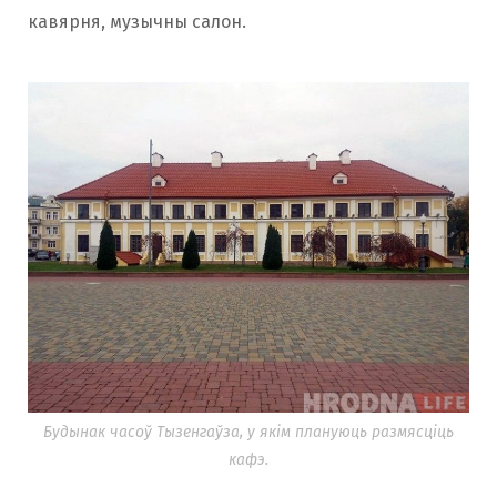
кавярня, музычны салон.
Будынак часоў Тызенгаўза, у якім плануюць размясціць
кафэ.