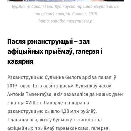
Бурмістр Саколкі Ева Кулікоўска трымае візуалізацыю
інтэр’ераў кавярні. Сакавік, 2018.
Фота: sokolka.naszemiasto.pl
Пасля рэканструкцыі – зал
афіцыйных прыёмаў, галерэя і
кавярня
Рэканструкцыю будынка былога архіва пачалі ў
2019 годзе. Гэта адзін з васьмі будынкаў часоў
Антонія Тызенгаўза, якія захаваліся да нашых дзён
з канца XVIII ст. Паводле тэндара на
рэканструкцыю сышло 1,38 млн рублёў.
Планавалася, што ў будынку з’явяцца зал
афіцыйных прыёмаў гарвыканкама, галерэя,