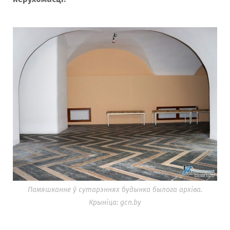
Памяшканне ў сутарэннях будынка былога архіва.
Крыніца: gcn.by