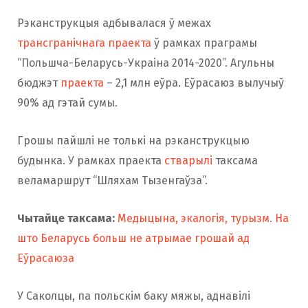
Рэканструкцыя адбывалася ў межах
трансгранічнага праекта
ў рамках праграмы
“Польшча-Беларусь-Украіна 2014-2020”. Агульны
бюджэт
праекта
– 2,1 млн еўра. Еўрасаюз вылучыў
90% ад гэтай сумы.
Грошы пайшлі не толькі на рэканструкцыю
будынка. У рамках праекта
стварылі
таксама
веламаршрут “Шляхам Тызенгаўза”.
Чытайце таксама:
Медыцына, экалогія, турызм. На
што Беларусь больш не атрымае грошай ад
Еўрасаюза
У Саколцы, па польскім баку мяжы, аднавілі