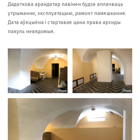
Дадаткова арандатар павінен будзе аплачваць
утрыманне, эксплуатацыю, рамонт памяшкання.
Дата аўкцыёна і стартавая цана права арэнды
пакуль невядомыя.