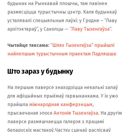
будынак на Рынкавай плошчы, там павінен
размясціцца турыстычны цэнтр. Каля будынкаў
усталявалі спецыяльныя лаўкі: у Гродне – “Лаву
архітэктараў”, у Саколцы — “
Лаву Тызенгаўза
”.
Чытайце таксама:
“Шлях Тызенгаўза” прыйшлі
найлепшым турыстычным праектам Падляшша
Што зараз у будынку
На першым паверсе знаходзіцца некалькі залаў
для афіцыйных прыёмаў гарвыканкама. У іх ужо
прайшла
міжнародная канферэнцыя
,
прысвечаная эпосе
Антонія Тызенгаўза
. На другім
паверсе размяшчаецца галерэя з працамі
беларускіх мастакоў.Частку сценаў распісваў