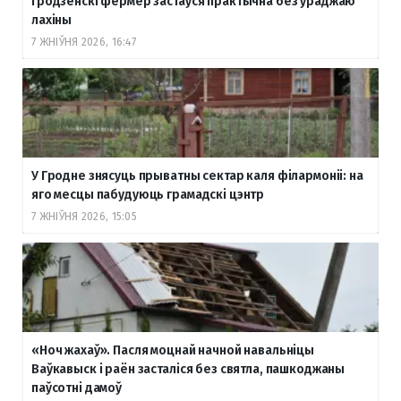
гродзенскі фермер застаўся практычна без ураджаю
лахіны
7 ЖНІЎНЯ 2026, 16:47
У Гродне знясуць прыватны сектар каля філармоніі: на
яго месцы пабудуюць грамадскі цэнтр
7 ЖНІЎНЯ 2026, 15:05
«Ноч жахаў». Пасля моцнай начной навальніцы
Ваўкавыск і раён засталіся без святла, пашкоджаны
паўсотні дамоў