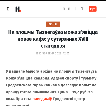
F
I
Рус
a
n
c
s
e
t
b
a
o
g
БІЗНЕС
o
r
k
a
На плошчы Тызенгаўза можа з’явіцца
m
новае кафэ: у сутарэннях XVIII
стагоддзя
10 ЧЭРВЕНЯ 2022, 12:05
У падвале былога архіва на плошчы Тызенгаўза
можа з’явіцца кавярня. Аддзел спорту і турызму
Гродзенскага гарвыканкама даследуе попыт на
арэнду гэтага памяшкання. Цана – 15,2 руб. за 1
кв.м. Пра гэта
паведаміў
Гродзенскі цэнтр
нерухомасці.