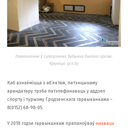
Памяшканне ў сутарэннях будынка былога архіва.
Крыніца: gcn.by
Каб азнаёміцца з аб’ектам, патэнцынаму
арандатару трэба патэлефанаваць у аддзел
спорту і турызму Гродзенскага гарвыканкама –
8(0152) 68-98-05.
У 2018 годзе гарвыканкам прапаноўваў
назваць