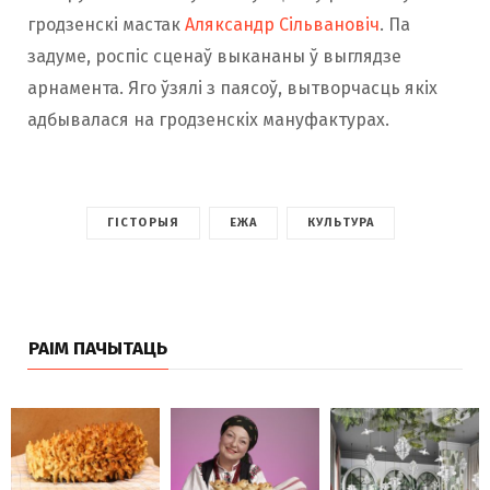
гродзенскі мастак
Аляксандр Сільвановіч
. Па
задуме, роспіс сценаў выкананы ў выглядзе
арнамента. Яго ўзялі з паясоў, вытворчасць якіх
адбывалася на гродзенскіх мануфактурах.
ГІСТОРЫЯ
ЕЖА
КУЛЬТУРА
РАІМ ПАЧЫТАЦЬ