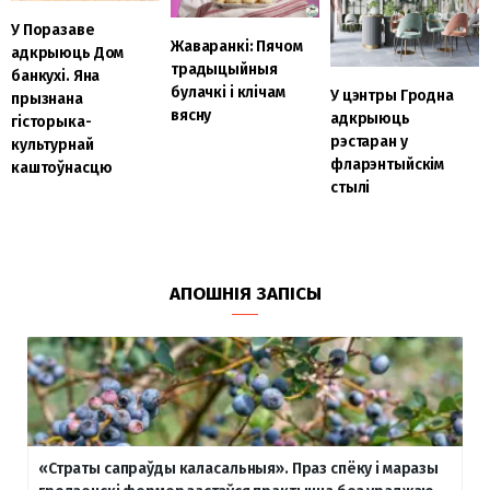
У Поразаве
Жаваранкі: Пячом
адкрыюць Дом
традыцыйныя
банкухі. Яна
булачкі і клічам
У цэнтры Гродна
прызнана
вясну
адкрыюць
гісторыка-
рэстаран у
культурнай
фларэнтыйскім
каштоўнасцю
стылі
АПОШНІЯ ЗАПІСЫ
«Страты сапраўды каласальныя». Праз спёку і маразы