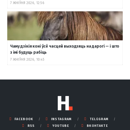
7 ЖНІЎНЯ 2026, 12:56
Чаму дзікія коні ўсё часцей выходзяць на дарогі — і што
з імі будуць рабіць
7 ЖНІЎНЯ 2026, 10:45
FACEBOOK
INSTAGRAM
TELEGRAM
RSS
YOUTUBE
ВКОНТАКТЕ