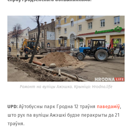
Рамонт на вуліцы Ажэшка. Крыніца: Hrodna.life
UPD:
Аўтобусны парк Гродна 12 траўня
паведаміў
,
што рух па вуліцы Ажэшкі будзе перакрыты да 21
траўня.