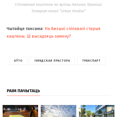
Спілованыя каштаны на вуліцы Ажэшка. Крыніца:
Тэлеграм-канал “Urban Hrodna”
Чытайце таксама
:
На Ажэшкі спілавалі старыя
каштаны. Ці высадзяць замену?
АЎТО
ГАРАДСКАЯ ПРАСТОРА
ТРАНСПАРТ
РАІМ ПАЧЫТАЦЬ