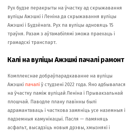
Рух будзе перакрыты на ўчастку ад скрыжавання
вуліцы Ажэшкі і Леніна да скрыжавання вуліцы
Ажэшкі і Будзёнага. Рух па вуліцы адновяць 15
траўня. Разам з аўтамабілямі зможа праехаць і
грамадскі транспарт.
Калі на вуліцы Ажэшкі пачалі рамонт
Комплекснае добраўпарадкаванне на вуліцы
Ажэшкі
пачалі
ў студзені 2022 года. Яно адбывалася
на ўчастку паміж вуліцай Леніна і Прывакзальнай
плошчай. Паводле плану павінны былі
адрамантаваць і часткова замяніць усе наземныя і
падземныя камунікацыі. Пасля — памяняць
асфальт, высадзіць новыя дрэвы, хмызнякі і