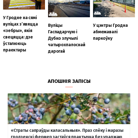
У Гродне на сямі
вуліцах з’явяцца
Вуліцы
У цэнтры Гродна
«зебры», якія
Гаспадарчую і
абмежавалі
свецяцца: дзе
Дубко злучылі
паркоўку
ўсталююць
чатырохпалоснай
праектары
дарогай
АПОШНІЯ ЗАПІСЫ
«Страты сапраўды каласальныя». Праз спёку і маразы
гродзенскі фермер застаўся практычна без ураджаю