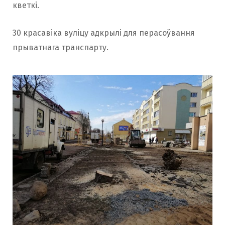
кветкі.
30 красавіка вуліцу адкрылі для перасоўвання
прыватнага транспарту.