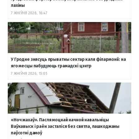
лахіны
7 ЖНІЎНЯ 2026, 16:47
У Гродне знясуць прыватны сектар каля філармоніі: на
яго месцы пабудуюць грамадскі цэнтр
7 ЖНІЎНЯ 2026, 15:05
«Ноч жахаў». Пасля моцнай начной навальніцы
Ваўкавыск і раён засталіся без святла, пашкоджаны
паўсотні дамоў