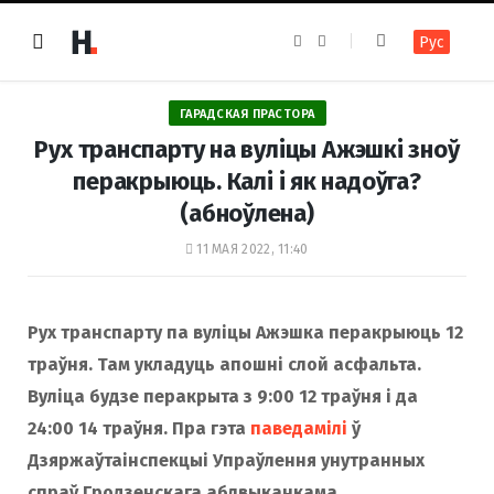
F
I
Рус
a
n
c
s
e
t
b
a
o
g
ГАРАДСКАЯ ПРАСТОРА
o
r
k
a
Рух транспарту на вуліцы Ажэшкі зноў
m
перакрыюць. Калі і як надоўга?
(абноўлена)
11 МАЯ 2022, 11:40
Рух транспарту па вуліцы Ажэшка перакрыюць 12
траўня. Там укладуць апошні слой асфальта.
Вуліца будзе перакрыта з 9:00 12 траўня і да
24:00 14 траўня. Пра гэта
паведамілі
ў
Дзяржаўтаінспекцыі Упраўлення унутранных
спраў Гродзенскага аблвыканкама.