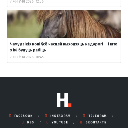
7 ЖНІЎНЯ 2026, 12:56
Чаму дзікія коні ўсё часцей выходзяць на дарогі — і што
з імі будуць рабіць
7 ЖНІЎНЯ 2026, 10:45
FACEBOOK
INSTAGRAM
TELEGRAM
RSS
YOUTUBE
ВКОНТАКТЕ