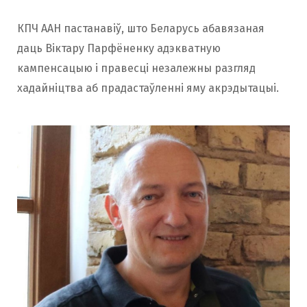
КПЧ ААН пастанавіў, што Беларусь абавязаная
даць Віктару Парфёненку адэкватную
кампенсацыю і правесці незалежны разгляд
хадайніцтва аб прадастаўленні яму акрэдытацыі.