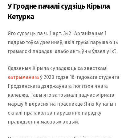
У Гродне пачалі судзіць Кірыла
Кетурка
Яго судзяць па ч. 1 арт. 342 “Арганізацыя і
падрыхтоўка дзеянняў, якія груба парушаюць
грамадскі парадак, альбо актыўны ўдзел у іх”.
Дадзеныя Кірыла супадаюць са звесткамі
затрыманага
ў 2020 годзе 16-гадовага студэнта
Гродзенскага дзяржаўнага політэхнічнага
каледжа. Тады яго затрымалі падчас мірнага
маршу 6 верасня на праспекце Янкі Купалы і
склалі пратакол за парушэнне парадку
правядзення масавых акцый.