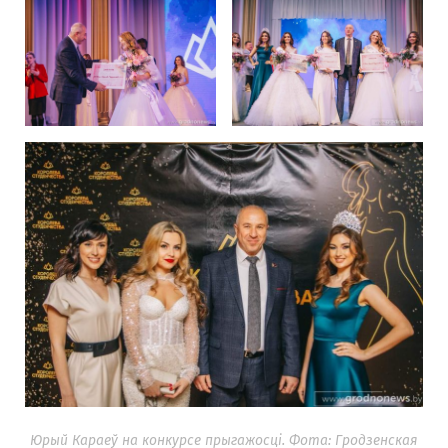
Юрый Караеў на конкурсе прыгажосці. Фота: Гродзенская