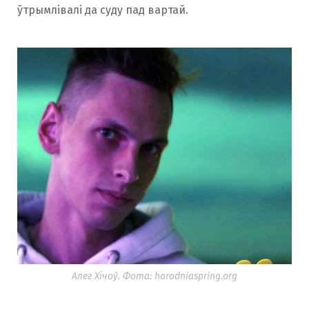
ўтрымлівалі да суду пад вартай.
Алег Хічоў. Фота: harodniaspring.org