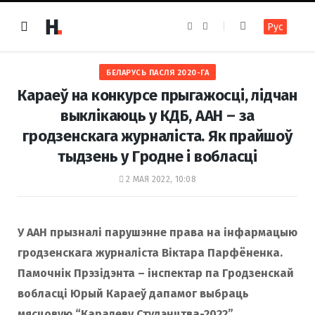
F
I
Рус
a
n
c
s
e
t
b
a
o
g
БЕЛАРУСЬ ПАСЛЯ 2020-ГА
o
r
k
a
Караеў на конкурсе прыгажосці, лідчан
m
выклікаюць у КДБ, ААН – за
гродзенскага журналіста. Як прайшоў
тыдзень у Гродне і вобласці
2 МАЯ 2022, 10:08
У ААН прызналі парушэнне права на інфармацыю
гродзенскага журналіста Віктара Парфёненка.
Памочнік Прэзідэнта – інспектар па Гродзенскай
вобласці Юрый Караеў дапамог выбраць
мясцовую “Каралеву Студэнцтва-2022”.