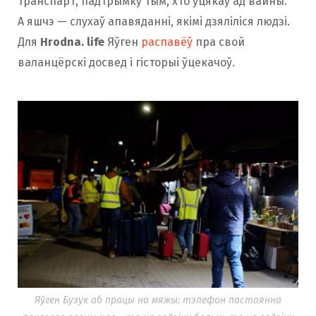
транспарт, падтрымку тым, хто ўцякаў ад вайны.
А яшчэ — слухаў апавяданні, якімі дзяліліся людзі.
Для
Hrodna. life
Яўген
распавёў
пра свой
валанцёрскі досвед і гісторыі ўцекачоў.
Яўген Бузук аб працы на мяжы: тэлефон пастаянна