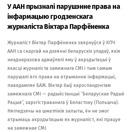
У ААН прызналі парушэнне права на
інфармацыю гродзенскага
журналіста Віктара Парфёненка
Журналіст Віктар Парфёненка звярнуўся ў КПЧ
ААН са скаргай на дзеянні беларускіх уладаў, якія
неаднаразова адмаўлялі яму ў акрэдытацыі ў
якасці журналіста замежнага СМІ і тым самым
парушалі яго права на атрыманне інфармацыі,
паведамляе БАЖ. Віктар быў карэспандэнтам
замежнага СМІ — радыёстанцыі “Беларускае Радыё
Рацыя”, зарэгістраванага ў Беластоку (Польшча).
Нягледзячы на шматлікія запыты, ён не змог
атрымаць акрэдытацыю як журналіст, які працуе
на замежнае СМІ.