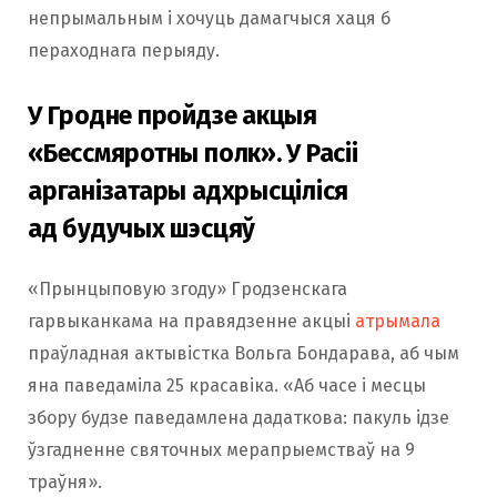
непрымальным і хочуць дамагчыся хаця б
пераходнага перыяду.
У Гродне пройдзе акцыя
«Бессмяротны полк». У Расіі
арганізатары адхрысціліся
ад будучых шэсцяў
«Прынцыповую згоду» Гродзенскага
гарвыканкама на правядзенне акцыі
атрымала
праўладная актывістка Вольга Бондарава, аб чым
яна паведаміла 25 красавіка. «Аб часе і месцы
збору будзе паведамлена дадаткова: пакуль ідзе
ўзгадненне святочных мерапрыемстваў на 9
траўня».