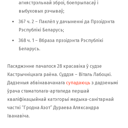
агнястрэльнай зброі, боепрыпасаў і
выбуховых рэчываў;
367 ч. 2 – Паклёп у дачыненні да Прэзідэнта
Рэспублікі Беларусь;
368 ч. 1 – Вбраза прэзідэнта Рэспублікі
Беларусь.
Пасяджэнне пачалося 28 красавіка ў судзе
Кастрычніцкага раёна. Суддзя – Віталь Лабоцкі.
Дадзеныя абвінавачанага
супадаюць
з дадзенымі
ўрача стаматолага-артапеда першай
кваліфікацыйнай катэгорыі медыка-санітарнай
часткі “Гродна Азот” Дураева Аляксандра
Іванавіча.