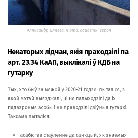
Аляксандр Цялега. Фота: сацсеткі героя
Некаторых лідчан, якія праходзілі па
арт. 23.34 КаАП, выклікалі ў КДБ на
гутарку
Тых, хто быў за мяжой у 2020-21 годзе, пыталіся, з
якой мэтай выязджалі, ці не падыходзілі да іх
падазроныя асобы і не праводзілі дзіўныя гутаркі.
Таксама пыталіся:
асабістае стаўленне да санкцый, як знаёмыя