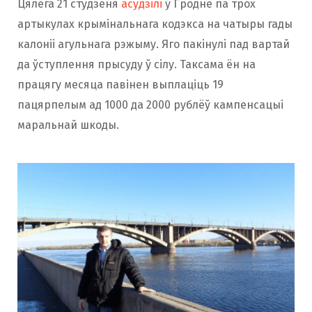
Цялега 21 студзеня
асудзілі
ў Гродне па трох
артыкулах крымінальнага кодэкса на чатыры гады
калоніі агульнага рэжыму. Яго пакінулі пад вартай
да ўступлення прысуду ў сілу. Таксама ён на
працягу месяца павінен выплаціць 19
пацярпелым ад 1000 да 2000 рублёў кампенсацыі
маральнай шкоды.