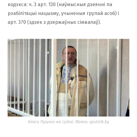
кодэкса: ч. 3 арт. 130 (наўмысныя дзеянні па
рэабілітацыі нацызму, учыненыя групай асоб) і
арт. 370 (здзек з дзяржаўных сімвалаў).
Алесь Пушкін на судзе. Фота: sputnik.by