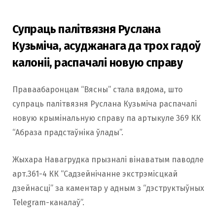
Супраць палітвязня Руслана
Кузьміча, асуджанага да трох гадоў
калоніі, распачалі новую справу
Праваабаронцам “Вясны” стала вядома, што
супраць палітвязня Руслана Кузьміча распачалі
новую крымінальную справу па артыкуле 369 КК
“Абраза прадстаўніка ўлады”.
Жыхара Навагрудка прызналі вінаватым паводле
арт.361-4 КК “Садзейнічанне экстрэмісцкай
дзейнасці” за каментар у адным з “дэструктыўных
Telegram-каналаў”.