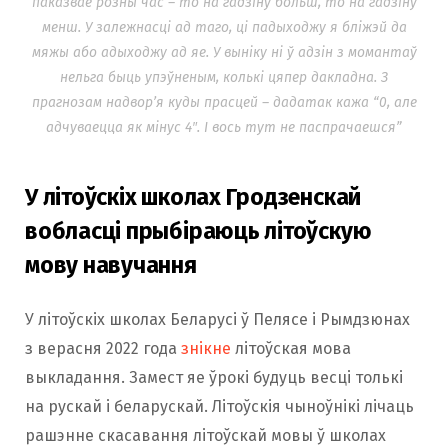
паказвае розны час – то на гадзіну больш, то на гадзіну
менш. У залежнасці ад таго, ці падыходжу я бліжэй да
мяжы або адыходжу ад яе. У выніку ні ў адзін з момантаў
нельга быць упэўненым, колькі цяпер дакладна. З
прагнозам надвор’я куды прасцей – дадатак кажа “0, але
адчуваецца як мінус 4″. І вось тут не паспрачаешся”
У літоўскіх школах Гродзенскай
вобласці прыбіраюць літоўскую
мову навучання
У літоўскіх школах Беларусі ў Пелясе і Рымдзюнах
з верасня 2022 года
знікне
літоўская мова
выкладання. Замест яе ўрокі будуць весці толькі
на рускай і беларускай. Літоўскія чыноўнікі лічаць
рашэнне скасавання літоўскай мовы ў школах