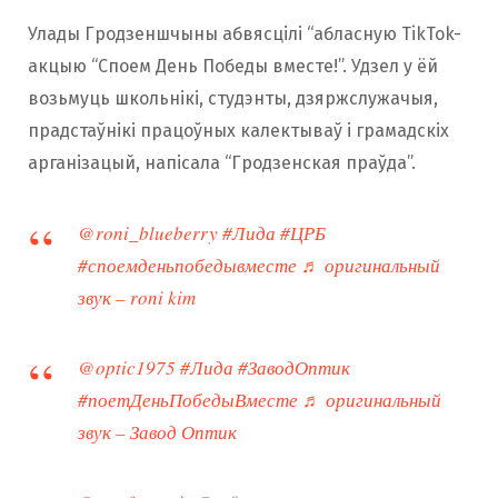
Улады Гродзеншчыны абвясцілі “абласную TikTok-
акцыю “Споем День Победы вместе!”. Удзел у ёй
возьмуць школьнікі, студэнты, дзяржслужачыя,
прадстаўнікі працоўных калектываў і грамадскіх
арганізацый, напісала “Гродзенская праўда”.
@roni_blueberry
#Лида
#ЦРБ
#споемденьпобедывместе
♬ оригинальный
звук – roni kim
@optic1975
#Лида
#ЗаводОптик
#поетДеньПобедыВместе
♬ оригинальный
звук – Завод Оптик