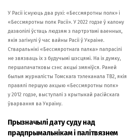
У Расіі існуюць два рухі: «Бессмяротны полк» і
«Бессмяротны полк Расіі». У 2022 годзе ў калону
дазволілі ўстаць людзям з партрэтамі ваенных,
якія загінулі ў час вайны Расіі ў Украіне.
Стваральнікі «Бессмяротнага палка» папрасілі
не звязваць іх з будучымі шэсцямі. На іх думку,
першапачатковы сэнс акцыі змяніўся. Раней
былыя журналісты Томскага тэлеканала ТВ2, якія
правялі першую акцыю «Бессмяротны полк»
у 2012 годзе, выступалі з крытыкай расійскага
ўварвання ва Украіну.
Прызначылі дату суду над
прадпрымальнікам і палітвязнем