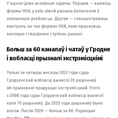
У ацэнкі дзве асноўныя задачы. Першая — выявіць
формы НКА, у якіх ніжэй рызыка ўключэння ў
злачынную дзейнасць. Другая — сканцэнтраваць
кантроль на тых формах НКА, якім прысвояць
высокую і сярэднюю ступень рызыкі.
Больш за 60 каналаў і чатаў у Гродне
і вобласці прызналі экстрэмісцкімі
Толькі за чатыры месяцы 2022 года суды
Гродзенскай вобласці вынеслі 26 рашэнняў
аб прызнанні прадукцыі экстрэмісцкай. Усяго
з 2008 года суды Гродзенскай вобласці вынеслі
каля 70 рашэнняў. Да 2020 года рашэнняў было
восем. Пасля 2020 — больш за 60. Рэдакцыя