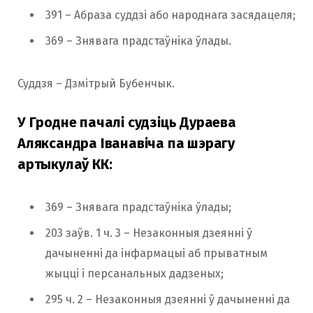
391 – Абраза суддзі або народнага засядацеля;
369 – Знявага прадстаўніка ўлады.
Суддзя – Дзмітрый Бубенчык.
У Гродне пачалі судзіць Дураева
Аляксандра Іванавіча па шэрагу
артыкулаў КК:
369 – Знявага прадстаўніка ўлады;
203 заўв. 1 ч. 3 – Незаконныя дзеянні ў
дачыненні да інфармацыі аб прыватным
жыцці і персанальных дадзеных;
295 ч. 2 – Незаконныя дзеянні ў дачыненні да