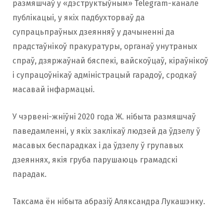
размяшчаў у «дэструктыўным» Telegram-канале
публікацыі, у якіх падбухторваў да
супрацьпраўных дзеянняў у дачыненні да
прадстаўнікоў пракуратуры, органаў унутраных
спраў, дзяржаўнай бяспекі, вайскоўцаў, кіраўнікоў
і супрацоўнікаў адміністрацый гарадоў, сродкаў
масавай інфармацыі.
У чэрвені-жніўні 2020 года Ж. нібыта размяшчаў
паведамленні, у якіх заклікаў людзей да ўдзелу ў
масавых беспарадках і да ўдзелу ў групавых
дзеяннях, якія груба парушаюць грамадскі
парадак.
Таксама ён нібыта абразіў Аляксандра Лукашэнку.