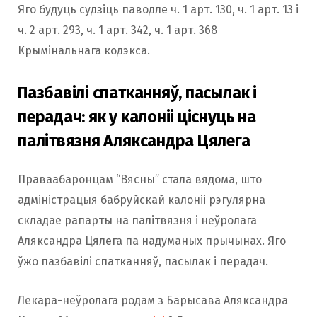
Яго будуць судзіць паводле ч. 1 арт. 130, ч. 1 арт. 13 і
ч. 2 арт. 293, ч. 1 арт. 342, ч. 1 арт. 368
Крымінальнага кодэкса.
Пазбавілі спатканняў, пасылак і
перадач: як у калоніі ціснуць на
палітвязня Аляксандра Цялега
Праваабаронцам “Вясны” стала вядома, што
адміністрацыя бабруйскай калоніі рэгулярна
складае рапарты на палітвязня і неўролага
Аляксандра Цялега па надуманых прычынах. Яго
ўжо пазбавілі спатканняў, пасылак і перадач.
Лекара-неўролага родам з Барысава Аляксандра