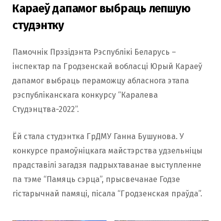
Караеў дапамог выбраць лепшую
студэнтку
Памочнік Прэзідэнта Рэспублікі Беларусь –
інспектар па Гродзенскай вобласці Юрый Караеў
дапамог выбраць пераможцу абласнога этапа
рэспубліканскага конкурсу “Каралева
Студэнцтва-2022”.
Ёй стала студэнтка ГрДМУ Ганна Бушунова. У
конкурсе прамоўніцкага майстэрства удзельніцы
прадставілі загадзя падрыхтаванае выступленне
па тэме “Памяць сэрца”, прысвечанае Годзе
гістарычнай памяці, пісала “Гродзенская праўда”.