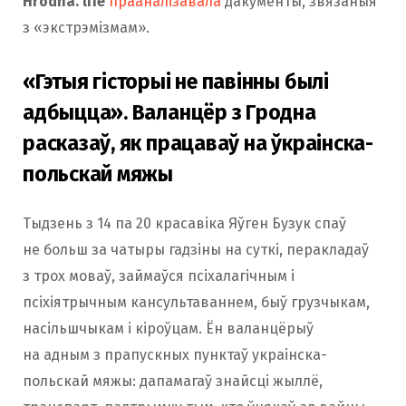
Hrodna. life
прааналізавала
дакументы, звязаныя
з «экстрэмізмам».
«Гэтыя гісторыі не павінны былі
адбыцца». Валанцёр з Гродна
расказаў, як працаваў на ўкраінска-
польскай мяжы
Тыдзень з 14 па 20 красавіка Яўген Бузук спаў
не больш за чатыры гадзіны на суткі, перакладаў
з трох моваў, займаўся псіхалагічным і
псіхіятрычным кансультаваннем, быў грузчыкам,
насільшчыкам і кіроўцам. Ён валанцёрыў
на адным з прапускных пунктаў украінска-
польскай мяжы: дапамагаў знайсці жыллё,