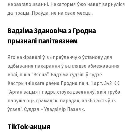
неразгалошванні. Некаторыя ўжо нават вярнуліся
да працы. Праўда, не на свае месцы.
Вадзіма Здановіча з Гродна
прызналі палітвязнем
Яго накіравалі ў выпраўленчую ўстанову для
адбывання пакарання ў выглядзе абмежавання
волі, піша “Вясна”. Вадзіма судзілі ў судзе
Кастрычніцкага раёна Гродна па ч. 1 арт. 342 КК
“Арганізацыя і падрыхтоўка дзеянняў, якія груба
парушаюць грамадскі парадак, альбо актыўны
ўдзел”. Суддзя – Уладзімір Пазняк.
TikTok-акцыя