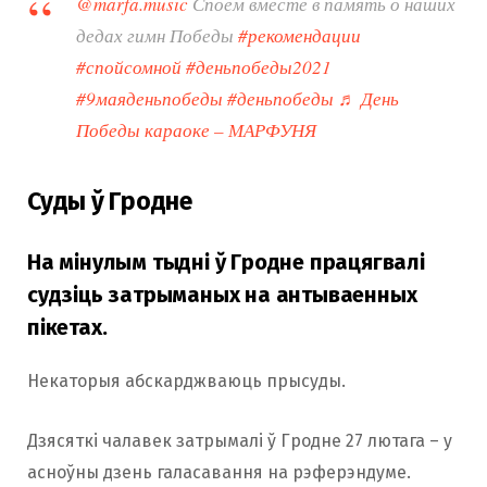
@marfa.music
Споём вместе в память о наших
дедах гимн Победы
#рекомендации
#спойсомной
#деньпобеды2021
#9маяденьпобеды
#деньпобеды
♬ День
Победы караоке – МАРФУНЯ
Суды ў Гродне
На мінулым тыдні ў Гродне працягвалі
судзіць затрыманых на антываенных
пікетах.
Некаторыя абскарджваюць прысуды.
Дзясяткі чалавек затрымалі ў Гродне 27 лютага – у
асноўны дзень галасавання на рэферэндуме.