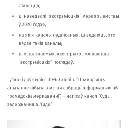
ставяцца;
ці наведвалі “экстрэмісцкія” мерапрыемствы
ў 2020 годзе;
на якія каналы падпісаныя, ці ведаюць, хто
вядзе такія каналы;
ці ёсць знаёмыя, якія прытрымліваюцца
“экстрэмісцкіх” поглядаў.
Гутаркі доўжыліся 30-60 хвілін. “Праводзяць
апытанне нібыта з мэтай сабраць інфармацыю аб
грамадскім меркаванні”, – напісаў канал “Суды,
задержания в Лиде”.