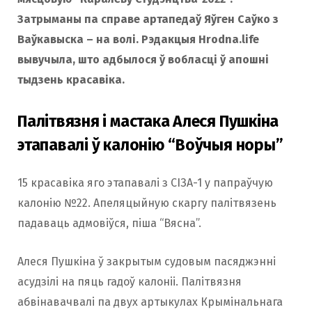
Затрыманы па справе артапедаў Яўген Саўко з
Ваўкавыска – на волі. Рэдакцыя Hrodna.life
вывучыла, што адбылося ў вобласці ў апошні
тыдзень красавіка.
Палітвязня і мастака Алеся Пушкіна
этапавалі ў калонію “Воўчыя норы”
15 красавіка яго этапавалі з СІЗА-1 у папраўчую
калонію №22. Апеляцыйную скаргу палітвязень
падаваць адмовіўся, піша “Вясна”.
Алеся Пушкіна ў закрытым судовым пасяджэнні
асудзілі на пяць гадоў калоніі. Палітвязня
абвінавачвалі па двух артыкулах Крымінальнага