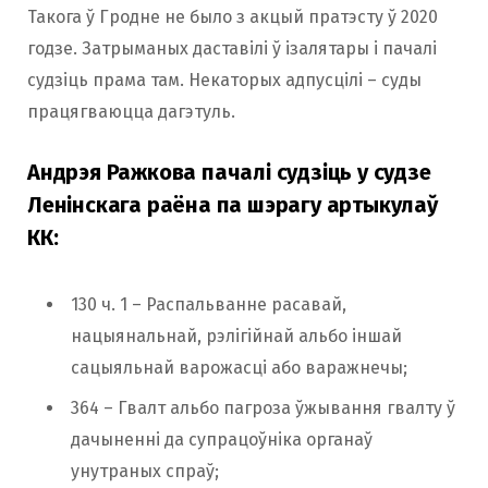
Такога ў Гродне не было з акцый пратэсту ў 2020
годзе. Затрыманых даставілі ў ізалятары і пачалі
судзіць прама там. Некаторых адпусцілі – суды
працягваюцца дагэтуль.
Андрэя Ражкова пачалі судзіць у судзе
Ленінскага раёна па шэрагу артыкулаў
КК:
130 ч. 1 – Распальванне расавай,
нацыянальнай, рэлігійнай альбо іншай
сацыяльнай варожасці або варажнечы;
364 – Гвалт альбо пагроза ўжывання гвалту ў
дачыненні да супрацоўніка органаў
унутраных спраў;