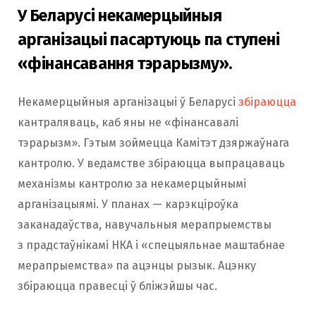
У Беларусі некамерцыйныя
арганізацыі пасартуюць па ступені
«фінансавання тэрарызму».
Некамерцыйныя арганізацыі ў Беларусі
збіраюцца
кантраляваць, каб яны не «фінансавалі
тэрарызм». Гэтым зоймецца Камітэт дзяржаўнага
кантролю. У ведамстве збіраюцца выпрацаваць
механізмы кантролю за некамерцыйнымі
арганізацыямі. У планах — карэкціроўка
заканадаўства, навучальныя мерапрыемствы
з прадстаўнікамі НКА і «спецыяльнае маштабнае
мерапрыемства» па ацэнцы рызык. Ацэнку
збіраюцца правесці ў бліжэйшы час.