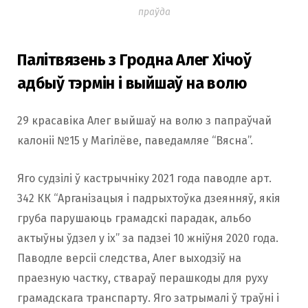
праўда
Палітвязень з Гродна Алег Хічоў
адбыў тэрмін і выйшаў на волю
29 красавіка Алег выйшаў на волю з папраўчай
калоніі №15 у Магілёве, паведамляе “Вясна”.
Яго судзілі ў кастрычніку 2021 года паводле арт.
342 КК “Арганізацыя і падрыхтоўка дзеянняў, якія
груба парушаюць грамадскі парадак, альбо
актыўны ўдзел у іх” за падзеі 10 жніўня 2020 года.
Паводле версіі следства, Алег выходзіў на
праезную частку, ствараў перашкоды для руху
грамадскага транспарту. Яго затрымалі ў траўні і