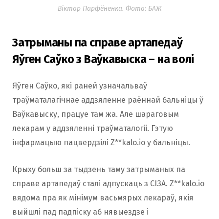
Віктар Парфёненка. Фота: БАЖ
Затрыманы па справе артапедаў
Яўген Саўко з Ваўкавыска – на волі
Яўген Саўко, які раней узначальваў
траўматалагічнае аддзяленне раённай бальніцы ў
Ваўкавыску, працуе там жа. Але шараговым
лекарам у аддзяленні траўматалогіі. Гэтую
інфармацыю пацвердзілі Z**kalo.io у бальніцы.
Крыху больш за тыдзень таму затрыманых па
справе артапедаў сталі адпускаць з СІЗА. Z**kalo.io
вядома пра як мінімум васьмярых лекараў, якія
выйшлі пад падпіску аб нявыездзе і