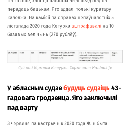
Па законе, хлопца павінны былі неадкладна
перадаць бацькам. Яго аддалі толькі куратару
каледжа. На камісіі па справах непаўналетніх 5
лістапада 2020 года Кетурка
аштрафавалі
на 10
базавых велічынь (270 рублёў).
Суд над Кірылам Кетурка. Скрыншот Hrodna.life
У абласным судзе
будуць судзіць
43-
гадовага гродзенца. Яго заключылі
пад варту
З чэрвеня па кастрычнік 2020 года Ж. нібыта