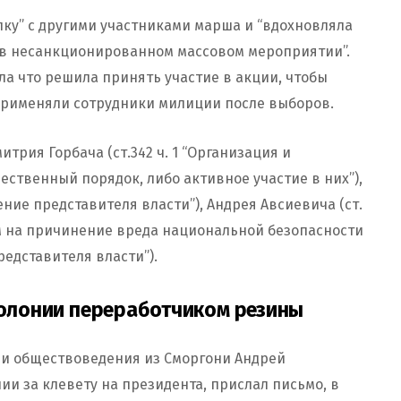
пку” с другими участниками марша и “вдохновляла
в несанкционированном массовом мероприятии”.
ла что решила принять участие в акции, чтобы
применяли сотрудники милиции после выборов.
трия Горбача (ст.342 ч. 1 “Организация и
ственный порядок, либо активное участие в них”),
ение представителя власти”), Андрея Авсиевича (ст.
ым на причинение вреда национальной безопасности
редставителя власти”).
 колонии переработчиком резины
и обществоведения из Сморгони Андрей
ии за клевету на президента, прислал письмо, в