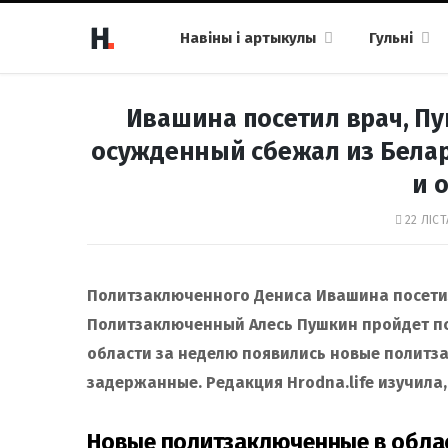
Навіны і артыкулы
Гульні
Ивашина посетил врач, Пу
осужденный сбежал из Белар
и 
22 ЛІСТ
Политзаключенного Дениса Ивашина посетил
Политзаключенный Алесь Пушкин пройдет пс
области за неделю появились новые политз
задержанные.
Редакция Hrodna.life изучила,
Новые политзаключенные в обла