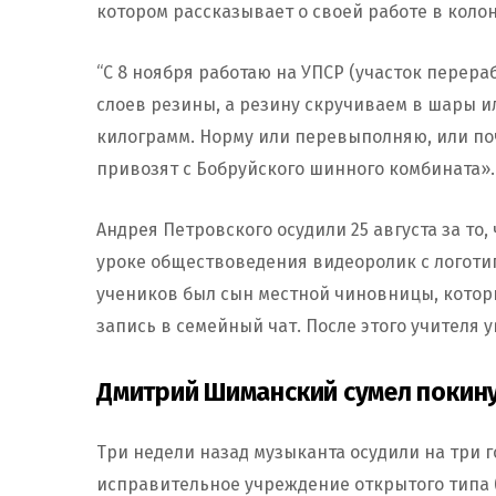
котором рассказывает о своей работе в коло
“С 8 ноября работаю на УПСР (участок перер
слоев резины, а резину скручиваем в шары ил
килограмм. Норму или перевыполняю, или по
привозят с Бобруйского шинного комбината».
Андрея Петровского осудили 25 августа за то, 
уроке обществоведения видеоролик с логоти
учеников был сын местной чиновницы, котор
запись в семейный чат. После этого учителя у
Дмитрий Шиманский сумел покинут
Три недели назад музыканта осудили на три 
исправительное учреждение открытого типа («