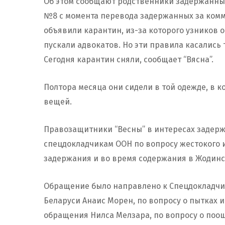
Об этом сообщают родственники задержанных
№8 с момента перевода задержанных за комме
объявили карантин, из-за которого узников 
пускали адвокатов. Но эти правила касались 
Сегодня карантин сняли, сообщает “Вясна”.
Полтора месяца они сидели в той одежде, в к
вещей.
Правозащитники “Весны” в интересах задерж
спецдокладчикам ООН по вопросу жестокого 
задержания и во время содержания в Жодин
Обращение было направлено к Спецдокладчик
Беларуси Анаис Морен, по вопросу о пытках 
обращения Нилса Мелзара, по вопросу о поо