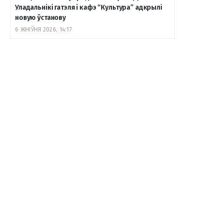
Уладальнікі гатэля і кафэ “Культура” адкрылі
новую ўстанову
6 ЖНІЎНЯ 2026, 14:17