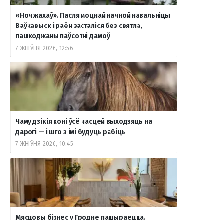
«Ноч жахаў». Пасля моцнай начной навальніцы
Ваўкавыск і раён засталіся без святла,
пашкоджаны паўсотні дамоў
7 ЖНІЎНЯ 2026, 12:56
Чаму дзікія коні ўсё часцей выходзяць на
дарогі — і што з імі будуць рабіць
7 ЖНІЎНЯ 2026, 10:45
Мясцовы бізнес у Гродне пашыраецца.