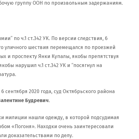
абочую группу ООН по произвольным задержаниям.
ии” по ч.1 ст.342 УК. По версии следствия, 6
ого уличного шествия перемещался по проезжей
ых и проспекту Янки Купалы, якобы препятствуя
обы нарушил ч.1 ст.342 УК и “посягнул на
атура.
 6 сентября 2020 года, суд Октябрьского района
Валентине Будревич
.
ки милиции нашли одежду, в которой подсудимая
ербом «Погоня». Находки очень заинтересовали
ли доказательствами по делу.