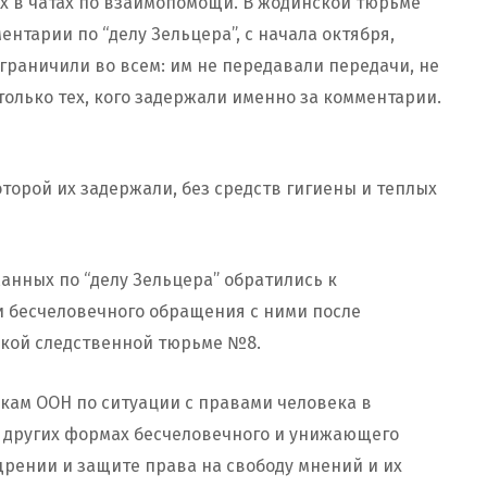
 в чатах по взаимопомощи. В жодинской тюрьме
нтарии по “делу Зельцера”, с начала октября,
ограничили во всем: им не передавали передачи, не
только тех, кого задержали именно за комментарии.
оторой их задержали, без средств гигиены и теплых
анных по “делу Зельцера” обратились к
и бесчеловечного обращения с ними после
ской следственной тюрьме №8.
ам ООН по ситуации с правами человека в
и других формах бесчеловечного и унижающего
щрении и защите права на свободу мнений и их