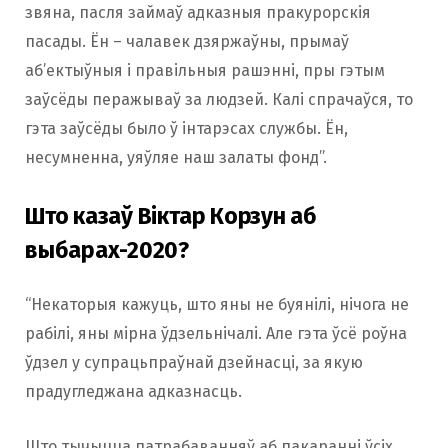
звяна, пасля займаў адказныя пракурорскія
пасады. Ён – чалавек дзяржаўны, прымаў
аб’ектыўныя і правільныя рашэнні, пры гэтым
заўсёды перажываў за людзей. Калі спрачаўся, то
гэта заўсёды было ў інтарэсах службы. Ён,
несумненна, уяўляе наш залаты фонд”.
Што казаў Віктар Корзун аб
выбарах-2020?
“Некаторыя кажуць, што яны не буянілі, нічога не
рабілі, яны мірна ўдзельнічалі. Але гэта ўсё роўна
ўдзел у супрацьпраўнай дзейнасці, за якую
прадугледжана адказнасць.
Што тычыцца патрабаванняў аб пакаранні ўсіх,