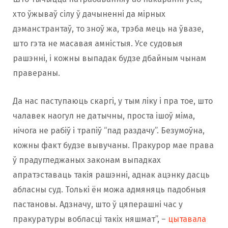
хто ўжываў сілу ў дачыненні да мірных
дэманстрантаў, то зноў жа, трэба мець на ўвазе,
што гэта не масавая амністыя. Усе судовыя
рашэнні, і кожны выпадак будзе дбайным чынам
правераны.
Да нас паступаюць скаргі, у тым ліку і пра тое, што
чалавек наогул не датычны, проста ішоў міма,
нічога не рабіў і трапіў “пад раздачу”. Безумоўна,
кожны факт будзе вывучаны. Пракурор мае права
ў прадугледжаных законам выпадках
апратэставаць такія рашэнні, аднак ацэнку дасць
абласны суд. Толькі ён можа адмяняць падобныя
пастановы. Адзначу, што ў цяперашні час у
пракуратуры вобласці такіх няшмат”, –
цытавала