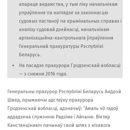
апараце ведамства, у тым ліку начальнікам
упраўлення па наглядзе за законнасцю
судовых пастаноў па крымінальных справах і
аналізу судовай дзейнасці, начальнікам
арганізацыйна-кантрольнага ўпраўлення
Генеральнай пракуратуры Рэспублікі
Беларусь.
На пасадзе пракурора Гродзенскай вобласці
— з снежня 2016 года.
Генеральны пракурор Рэспублікі Беларусь Андрэй
Швед, прымаючы адстаўку пракурора
Гродзенскай вобласці, адзначыў: “Амаль 40 гадоў
аддадзена служэнню Радзіме і Айчыне. Віктар
Канстанцінавіч пачынаў свой шлях з нізавога