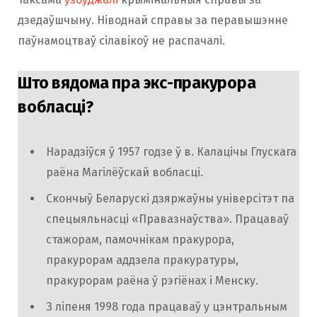
дзедаўшчыну. Ніводнай справы за перавышэнне
паўнамоцтваў сілавікоў не распачалі.
Што вядома пра экс-пракурора
вобласці?
Нарадзіўся ў 1957 годзе ў в. Калацічы Глускага
раёна Магілёўскай вобласці.
Скончыў Беларускі дзяржаўны універсітэт па
спецыяльнасці «Правазнаўства». Працаваў
стажорам, памочнікам пракурора,
пракурорам аддзела пракуратуры,
пракурорам раёна ў рэгіёнах і Менску.
З ліпеня 1998 года працаваў у цэнтральным