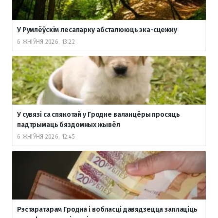
У Румлёўскім лесапарку абсталююць эка-сцежку
6 ЖНІЎНЯ 2026, 13:22
У сувязі са спякотай у Гродне валанцёры просяць
падтрымаць бяздомных жывёл
6 ЖНІЎНЯ 2026, 12:45
Рэстаратарам Гродна і вобласці давядзецца заплаціць