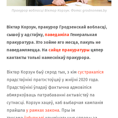
Пракурор вобласці Віктар Корзун. Фота: grodnonews.by
Віктар Корзун, пракурор Гродзенскай вобласці,
сышоў у адстаўку,
паведаміла
Генеральная
пракуратура. Хто зойме яго месца, пакуль не
паведамляецца. На
сайце пракуратуры
цяпер
кантакты толькі намеснікаў пракурора.
Віктар Корзун быў сярод тых, з кім
сустракаліся
прадстаўнікі пратэстоўцаў у жніўні 2020 года.
Прадстаўнікі ўладаў фактычна адмовіліся
абмяркоўваць патрабаванні актывістаў па
сутнасці. Корзун хацеў, каб выбарчая кампанія
прайшла
у рамках закона
. Пры ім
таксама
ўзбуджалі
крымінальныя справы за