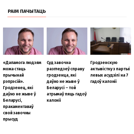
РАІМ ПАЧЫТАЦЬ
«Дапамога людзям
Суд завочна
Гродзенскую
можа стаць
разгледзеў справу
актывістку з партыі
прычынай
гродзенца, які
левых асудзілі на 7
рэпрэсій».
даўно не жыве ў
гадоў калоніі
Гродзенец, які
Беларусі – той
даўно не жыве ў
атрымаў пяць гадоў
Беларусі,
калоніі
пракаментаваў
свой завочны
прысуд