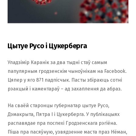
Цытуе Русо і Цукерберга
Уладзімір Каранік за два тыдні стаў самым
папулярным гродзенскім чыноўнікам на Facebook.
Цяпер у яго 871 падпісчык. Пасты збіраюць сотні
рэакцый і каментараў – ад захаплення да абраз.
На сваёй старонцы губернатар цытуе Русо,
Дэмакрыта, Пятра I і Цукерберга. У публікацыях
распавядае пра поспехі Гродзенскага рэгіёна.
Піша пра пасяўную, узвядзенне маста праз Нёман,