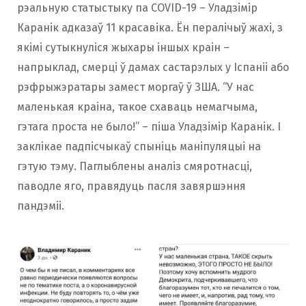
рэальную статыстыку па COVID-19 – Уладзімір
Каранік адказаў 11 красавіка. Ён пералічыў жахі, з
якімі сутыкнуліся жыхары іншых краін –
напрыклад, смерці ў дамах састарэлых у Іспаніі або
рэфрыжэратары замест моргаў ў ЗША. “У нас
маленькая краіна, такое схаваць немагчыма,
гэтага проста не было!” – піша Уладзімір Каранік. І
заклікае падпісчыкаў спыніць маніпуляцыі на
гэтую тэму. Паглыблены аналіз смяротнасці,
паводле яго, правядуць пасля завяршэння
пандэміі.