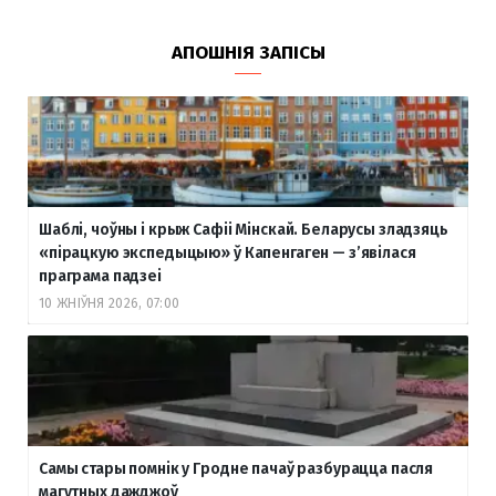
АПОШНІЯ ЗАПІСЫ
Шаблі, чоўны і крыж Сафіі Мінскай. Беларусы зладзяць
«пірацкую экспедыцыю» ў Капенгаген — з’явілася
праграма падзеі
10 ЖНІЎНЯ 2026, 07:00
Самы стары помнік у Гродне пачаў разбурацца пасля
магутных дажджоў