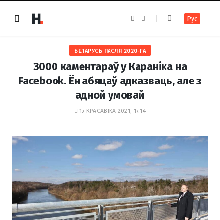
F
I
Рус
a
n
c
s
e
t
b
a
o
g
БЕЛАРУСЬ ПАСЛЯ 2020-ГА
o
r
k
a
3000 каментараў у Караніка на
m
Facebook. Ён абяцаў адказваць, але з
адной умовай
15 КРАСАВІКА 2021, 17:14