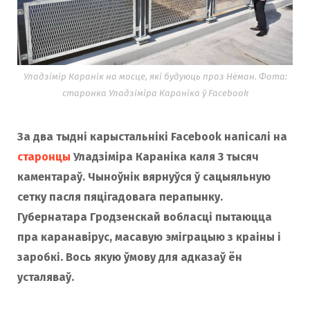
Уладзімір Каранік на мосце, які будуюць праз Нёман. Фота:
старонка Уладзіміра Караніка ў Facebook
За два тыдні карыстальнікі Facebook напісалі на
старонцы
Уладзіміра Караніка каля 3 тысяч
каментараў. Чыноўнік вярнуўся ў сацыяльную
сетку пасля пяцігадовага перапынку.
Губернатара Гродзенскай вобласці пытаюцца
пра каранавірус, масавую эміграцыю з краіны і
заробкі. Вось якую ўмову для адказаў ён
усталяваў.