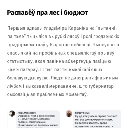
Распавёў пра лес і бюджэт
Першыя адказы Уладзіміра Караніка на “пытанні
па тэме” тычыліся вырубкі лясоў і ролі гродзенскіх
прадпрыемстваў у бюджэце вобласці. Чыноўнік са
спасылкай на профільных спецыялістаў прывёў
статыстыку, якая павінна абвергнуць пазіцыю
каментатараў. Гэтыя пасты выклікалі яшчэ
большую дыскусію. Людзі не давяралі афіцыйным
лічбам і выказвалі меркаванне, што губернатар
сыходзіць ад праблемных момантаў.