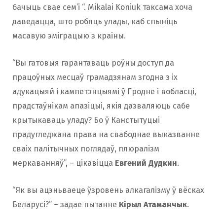
бачыць свае сем’і “. Mikalai Koniuk таксама хоча
даведацца, што робяць улады, каб спыніць
масавую эміграцыю з краіны.
“Вы гатовыя гарантаваць роўны доступ да
працоўных месцаў грамадзянам згодна з іх
адукацыяй і кампетэнцыямі ў Гродне і вобласці,
прадстаўнікам апазіцыі, якія дазваляюць сабе
крытыкаваць уладу? Бо ў Канстытуцыі
прадугледжана права на свабоднае выказванне
сваіх палітычных поглядаў, плюралізм
меркаванняў”, – цікавіцца
Евгений Дудкин
.
“Як вы ацэньваеце ўзровень алкагалізму ў вёсках
Беларусі?” – задае пытанне
Кірыл Атаманчык
.