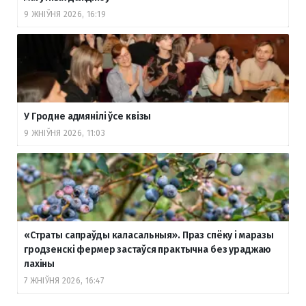
9 ЖНІЎНЯ 2026, 16:19
У Гродне адмянілі ўсе квізы
9 ЖНІЎНЯ 2026, 11:03
«Страты сапраўды каласальныя». Праз спёку і маразы
гродзенскі фермер застаўся практычна без ураджаю
лахіны
7 ЖНІЎНЯ 2026, 16:47