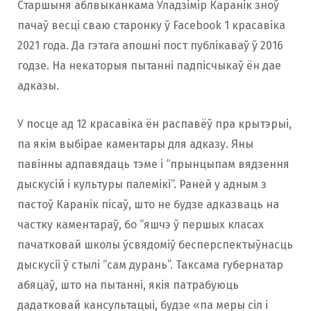
Старшыня аблвыканкама Уладзімір Каранік зноў
пачаў весці сваю старонку ў Facebook 1 красавіка
2021 года. Да гэтага апошні пост публікаваў ў 2016
годзе. На некаторыя пытанні падпісчыкаў ён дае
адказы.
У посце ад 12 красавіка ён распавёў пра крытэрыі,
па якім выбірае каментары для адказу. Яны
павінны адпавядаць тэме і “прынцыпам вядзення
дыскусій і культуры палемікі”. Раней у адным з
пастоў Каранік пісаў, што не будзе адказваць на
частку каментараў, бо “яшчэ ў першых класах
пачатковай школы ўсвядоміў бесперспектыўнасць
дыскусіі ў стылі “сам дурань”. Таксама губернатар
абяцаў, што на пытанні, якія патрабуюць
дадатковай кансультацыі, будзе «па меры сіл і