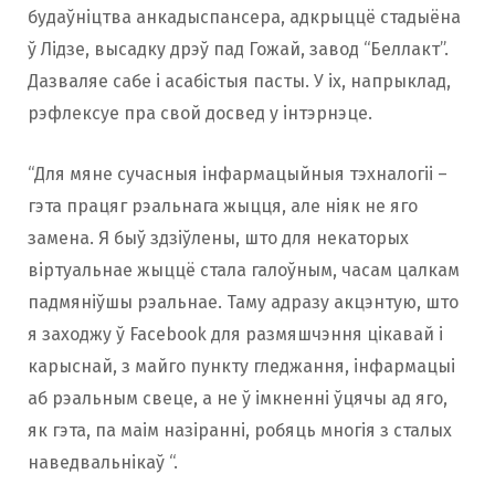
будаўніцтва анкадыспансера, адкрыццё стадыёна
ў Лідзе, высадку дрэў пад Гожай, завод “Беллакт”.
Дазваляе сабе і асабістыя пасты. У іх, напрыклад,
рэфлексуе пра свой досвед у інтэрнэце.
“Для мяне сучасныя інфармацыйныя тэхналогіі –
гэта працяг рэальнага жыцця, але ніяк не яго
замена. Я быў здзіўлены, што для некаторых
віртуальнае жыццё стала галоўным, часам цалкам
падмяніўшы рэальнае. Таму адразу акцэнтую, што
я заходжу ў Facebook для размяшчэння цікавай і
карыснай, з майго пункту гледжання, інфармацыі
аб рэальным свеце, а не ў імкненні ўцячы ад яго,
як гэта, па маім назіранні, робяць многія з сталых
наведвальнікаў “.