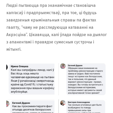
Людзі пытаюцца пра эканамічнае становішча
калгасаў і прадпрыемстваў, пра тое, ці будуць
заведзеныя крымінальныя справы па фактах
гвалту, “чаму не расследуюцца катаванні на
Акрэсціна”. Цікавяцца, калі ўлада пойдзе на дыялог
з апанентамі і правядзе сумесныя сустрэчы і
мітынгі.