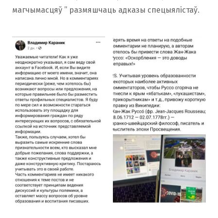
магчымасцяў ” размяшчаць адказы спецыялістаў.