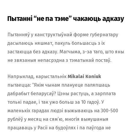
Пытанні “не па тэме” чакаюць адказу
Пытанняў у канструктыўнай форме губернатару
дасылаюць няшмат, пакуль большасць з іх
застаюцца без адказу. Магчыма, з-за таго, што яны
не звязаныя непасрэдна з тэматыкай постаў.
Напрыклад, карыстальнік
Mikalai Koniuk
пытаецца: “Якім чынам плануеце паляпшаць
дабрабыт беларусаў? Цэны растуць, а зарплата
толькі падае, і так ужо больш за 10 гадоў. У
маленькіх гарадах людзі выжываюць на 300-500
рублёў у месяц на сям’ю, многія вымушаныя
працаваць у Расіі на будоўлях і па паўгода не