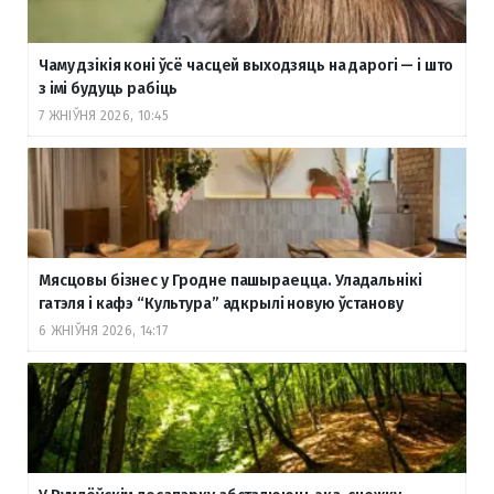
Чаму дзікія коні ўсё часцей выходзяць на дарогі — і што
з імі будуць рабіць
7 ЖНІЎНЯ 2026, 10:45
Мясцовы бізнес у Гродне пашыраецца. Уладальнікі
гатэля і кафэ “Культура” адкрылі новую ўстанову
6 ЖНІЎНЯ 2026, 14:17