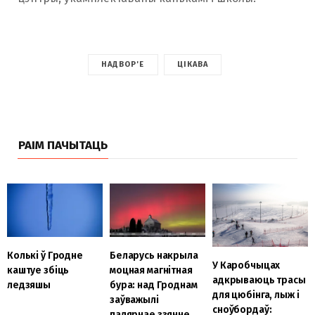
НАДВОР'Е
ЦІКАВА
РАІМ ПАЧЫТАЦЬ
Беларусь накрыла
Колькі ў Гродне
У Каробчыцах
моцная магнітная
каштуе збіць
адкрываюць трасы
бура: над Гроднам
ледзяшы
для цюбінга, лыж і
заўважылі
сноўбордаў:
палярнае ззянне