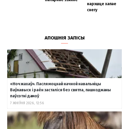
нарэшце хапае
снегу
АПОШНІЯ ЗАПІСЫ
«Ноч жахаў». Пасля моцнай начной навальніцы
Ваўкавыск і раён засталіся без святла, пашкоджаны
паўсотні дамоў
7 ЖНІЎНЯ 2026, 12:56