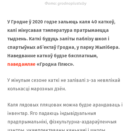
Фота: grodnoplustv.by
У Гродне ў 2020 годзе зальюць каля 40 каткоў,
калі мінусавая тэмпература пратрымаецца
тыдзень. Каткі будуць заліты паблізу школ і
спартыўных аб’ектаў Гродна, у парку Жылібера.
Наведванне каткоў будзе бясплатным,
паведамляе
«Гродна Плюс».
У мінулым сезоне каткі не залівалі з-за невялікай
колькасці марозных дзён.
Каля лядовых пляцовак можна будзе арандаваць і
інвентар. Яго падаюць індывідуальныя
прадпрымальнікі, фізкультурна-аздараўленчыя
цэнтры, укамплектаваны канькамі і школы.