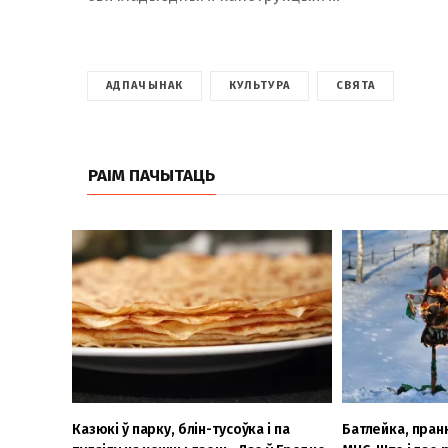
АДПАЧЫНАК
КУЛЬТУРА
СВЯТА
РАІМ ПАЧЫТАЦЬ
Казюкі ў парку, блін-тусоўка і па
Батлейка, пран