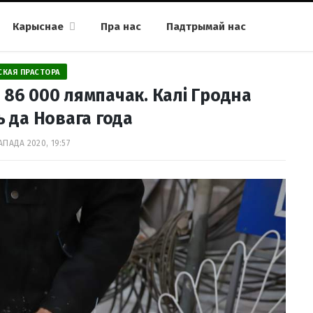
Карыснае
Пра нас
Падтрымай нас
СКАЯ ПРАСТОРА
 86 000 лямпачак. Калі Гродна
 да Новага года
АПАДА 2020, 19:57