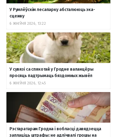
У Румлёўскім лесапарку абсталююць эка-
сцежку
6 ЖНІЎНЯ 2026, 13:22
У сувязі са спякотай у Гродне валанцёры
просяць падтрымаць бяздомных жывёл
6 ЖНІЎНЯ 2026, 12:45
Рэстаратарам Гродна і вобласці давядзецца
заплаціць штрафы: не адлічвалі грошы на