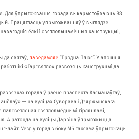
це. Для ўпрыгожвання горада выкарыстоўваюць 88
цый. Працягласць упрыгожванняў ў выглядзе
навагоднія ёлкі і святлодынамічныя канструкцыі,
 да святаў,
паведамляе
“Гродна Плюс”. У апошнія
 работнікі «Гарсвятло» развозяць канструкцыі да
 развязках горада ў раёне праспекта Касманаўтаў,
ы анёлаў» — на вуліцах Суворава і Дзяржынскага.
е падсветленая святлодыёднымі гірляндамі,
я. А ратонда на вуліцы Дарвіна ўпрыгожыцца
г-лайт. Уезд у горад з боку М6 таксама ўпрыгожаць