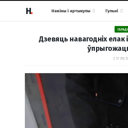
Навіны і артыкулы
Гульні
ГАРАД
Дзевяць навагодніх елак і
ўпрыгожаць
17 ЛІСТ