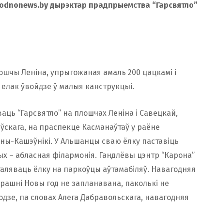
odnonews.by дырэктар прадпрыемства “Гарсвятло”
ошчы Леніна, упрыгожаная амаль 200 цацкамі і
 елак ўвойдзе ў малыя канструкцыі.
ваць “Гарсвятло” на плошчах Леніна і Савецкай,
еўскага, на праспекце Касманаўтаў у раёне
аны-Кашэўнікі. У Альшанцы сваю ёлку паставіць
ых – абласная філармонія. Гандлёвы цэнтр “Карона”
таляваць ёлку на паркоўцы аўтамабіляў. Навагодняя
рашні Новы год не запланавана, паколькі не
одзе, па словах Алега Дабравольскага, навагодняя