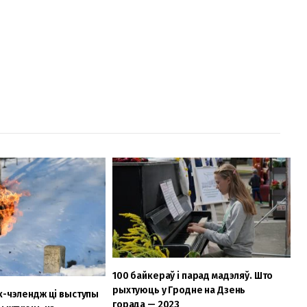
100 байкераў і парад мадэляў. Што
рыхтуюць у Гродне на Дзень
к-чэлендж ці выступы
горада — 2023