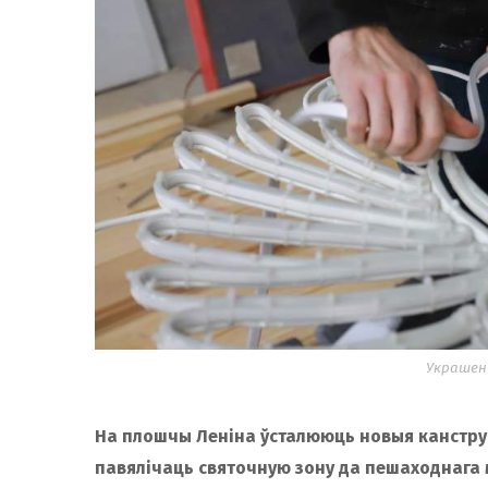
Украшени
На плошчы Леніна ўсталююць новыя канструкц
павялічаць святочную зону да пешаходнага 