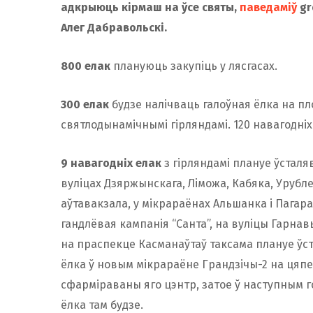
адкрыюць кірмаш на ўсе святы,
паведаміў
gr
Алег Дабравольскі.
800 елак
плануюць закупіць у лясгасах.
300 елак
будзе налічваць галоўная ёлка на пл
святлодынамічнымі гірляндамі. 120 навагодніх
9 навагодніх елак
з гірляндамі плануе ўсталя
вуліцах Дзяржынскага, Ліможа, Кабяка, Урубл
аўтавакзала, у мікрараёнах Альшанка і Пагар
гандлёвая кампанія “Санта”, на вуліцы Гарнав
на праспекце Касманаўтаў таксама плануе ўс
ёлка ў новым мікрараёне Грандзічы-2 на цяпе
сфарміраваны яго цэнтр, затое ў наступным г
ёлка там будзе.