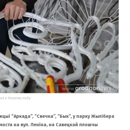
я к Новому году
ыі “Аркада”, “Свечка”, “Бык”, у парку Жылібера
моста на вул. Леніна, на Савецкай плошчы