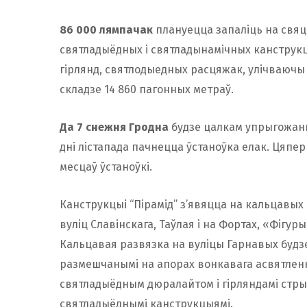
86 000 лямпачак
плануецца запаліць на свя
святладыёдных і святладынамічных канструк
гірлянд, святлодыедных расцяжак, улічваючы 
складзе 14 860 пагонных метраў.
Да 7 снежня Гродна
будзе цалкам упрыгожаны
дні лістапада пачнецца ўстаноўка елак. Цяпер
месцаў ўстаноўкі.
Канструкцыі “Пірамід” з’явяцца на кальцавых
вуліц Славінскага, Таўлая і на Фортах, «Фігур
Кальцавая развязка на вуліцы Гарнавых будз
размешчанымі на апорах вонкавага асвятленн
святладыёдным дюралайтом і гірляндамі стрын
святладыёднымі канструкцыямі.