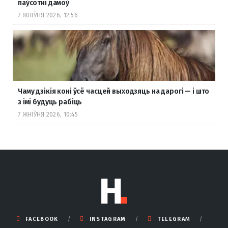
паўсотні дамоў
7 ЖНІЎНЯ 2026, 12:56
Чаму дзікія коні ўсё часцей выходзяць на дарогі — і што
з імі будуць рабіць
7 ЖНІЎНЯ 2026, 10:45
FACEBOOK
INSTAGRAM
TELEGRAM