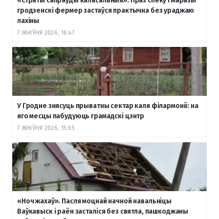
«Страты сапраўды каласальныя». Праз спёку і маразы
гродзенскі фермер застаўся практычна без ураджаю
лахіны
7 ЖНІЎНЯ 2026, 16:47
У Гродне знясуць прыватны сектар каля філармоніі: на
яго месцы пабудуюць грамадскі цэнтр
7 ЖНІЎНЯ 2026, 15:05
«Ноч жахаў». Пасля моцнай начной навальніцы
Ваўкавыск і раён засталіся без святла, пашкоджаны