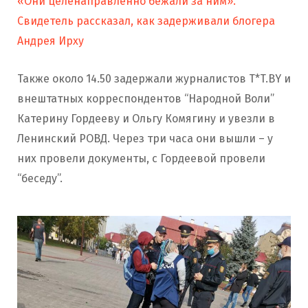
«Они целенаправленно бежали за ним».
Свидетель рассказал, как задерживали блогера
Андрея Ирху
Также около 14.50 задержали журналистов T*T.BY и
внештатных корреспондентов “Народной Воли”
Катерину Гордееву и Ольгу Комягину и увезли в
Ленинский РОВД. Через три часа они вышли – у
них провели документы, с Гордеевой провели
“беседу”.