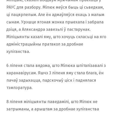
РАУС для разбору. Мілюк меўся быць ці сьведкам,
ці пацярпелым. Але ён адмаўляўся ехаць з малым
сынам. Урэшце ягоная жонка прыехала і забрала
дзіця, а Аляксандра завезьлі ў пастарунак.
Міліцыянты казалі яму, што хочуць скласьці на яго
адміністрацыйны пратакол за дробнае
хуліганства.
6 ліпеня стала вядома, што Мілюка шпіталізавалі з
каранавірусам. Яшчэ 3 ліпеня яму стала блага, ён
пачаў задыхацца, падскочыў ціск і паднялася
тэмпэратура.
8 ліпеня міліцыянты паведамілі, што Мілюк не
затрыманы, а арыштам за дробнае хуліганства