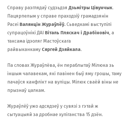
Справу разглядаў судзьдзя
Дзьмітры Цівунчык
.
Пацярпелым у справе праходзіў грамадзянін
Расеі
Валянцін Жураўлёў.
Сьведкамі выступілі
супрацоўнікі ДАІ
Віталь Пляскач і Драбіновіч
, а
таксама ідэоляг Мастоўскага
райвыканкаму
Сяргей Дзяйкала
.
Па словах Жураўлёва, ён пераблытаў Мілюка зь
іншым чалавекам, які павінен быў яму грошы, таму
пачаўся канфлікт на вуліцы. Мілюк сваёй віны не
прызнаў цалкам.
Жураўлёў ужо адсядзеў у сувязі з гэтай ж
сытуацыяй за дробнае хуліганства 15 дзён.