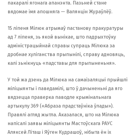
пакаралі ягонага апанэнта. Пазьней стане
вядомае імя апошняга — Валянцін Жураўлёў.
15 ліпеня Мілюк атрымаў пастанову пракуратуры
ад 7 ліпеня, зь якой вынікае, што падрыхтоўку
адміністрацыйнай справы супраць Мілюка за
дробнае хуліганства прыпынілі, справу адновяць,
калі зьнікнуць «падставы для прыпыненьня».
У той жа дзень да Мілюка на самаізаляцыі прыйшлі
міліцыянты і паведамілі, што ў дачыненьні да яго
вядзецца праверка паводле крымінальнага
артыкулу 369 («Абраза прадстаўніка ўлады»).
Правялі агляд жытла. Аказалася, што на Мілюка
напісалі заявы міліцыянты Мастоўскага РАУС
Аляксей Літаш і Яўген Кудрашоў, нібыта ён іх