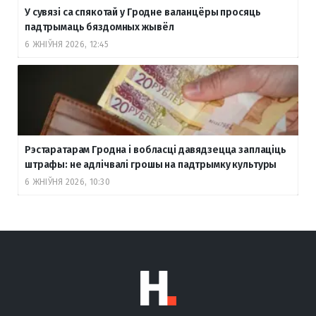
У сувязі са спякотай у Гродне валанцёры просяць
падтрымаць бяздомных жывёл
6 ЖНІЎНЯ 2026, 12:45
Рэстаратарам Гродна і вобласці давядзецца заплаціць
штрафы: не адлічвалі грошы на падтрымку культуры
6 ЖНІЎНЯ 2026, 10:30