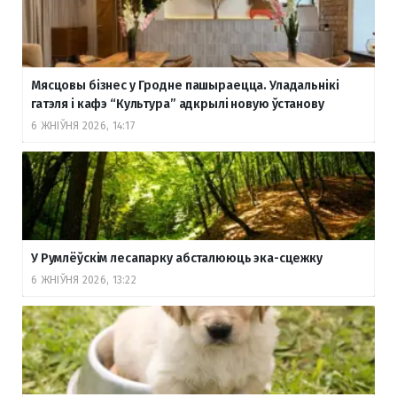
Мясцовы бізнес у Гродне пашыраецца. Уладальнікі
гатэля і кафэ “Культура” адкрылі новую ўстанову
6 ЖНІЎНЯ 2026, 14:17
У Румлёўскім лесапарку абсталююць эка-сцежку
6 ЖНІЎНЯ 2026, 13:22