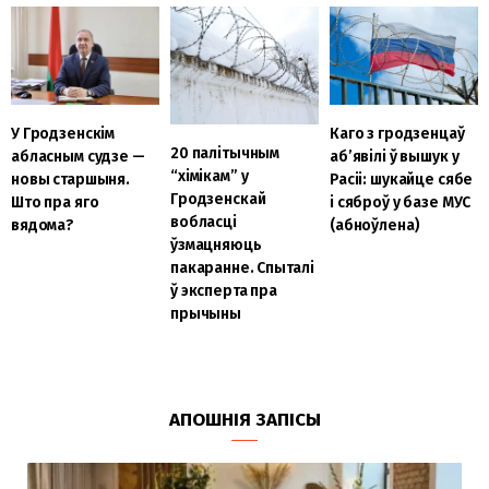
У Гродзенскім
Каго з гродзенцаў
20 палітычным
абласным судзе —
аб’явілі ў вышук у
“хімікам” у
новы старшыня.
Расіі: шукайце сябе
Гродзенскай
Што пра яго
і сяброў у базе МУС
вобласці
вядома?
(абноўлена)
ўзмацняюць
пакаранне. Спыталі
ў эксперта пра
прычыны
АПОШНІЯ ЗАПІСЫ