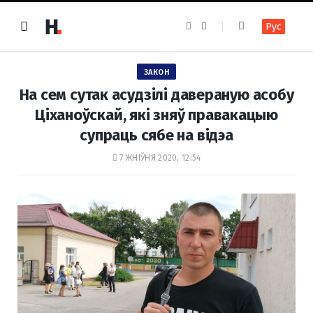
F
I
Рус
a
n
c
s
e
t
b
a
o
g
ЗАКОН
o
r
k
a
На сем сутак асудзілі давераную асобу
m
Ціханоўскай, які зняў правакацыю
супраць сябе на відэа
7 ЖНІЎНЯ 2020, 12:54