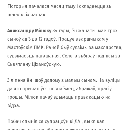
Гісторыя пачалася месяц таму і складаецца зь
некалькіх частак.
Аляксандру Мілюку
34 гады, ён жанаты, мае трох
сыноў ад 3 да 12 гадоў. Працуе зваршчыкам у
Мастоўскім ПМК. Раней быў судзімы за махлярства,
судзімасьць пагашаная. Сёлета зьбіраў подпісы за
Сьвятлану Ціханоўскую.
3 ліпеня ён ішоў дадому з малым сынам. На вуліцы
да яго прычапіўся незнаёмец, абражаў, прасіў
грошы. Мілюк пачаў здымаць правакацыю на
відэа.
Побач спыніліся супрацоўнікі ДАІ, выклікалі
міліцыю, сказалі абодвум мужчынам праехаць у