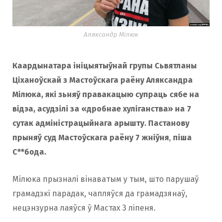
Аляксандр Мілюк
Каардынатара ініцыятыўнай групы Сьвятланы
Ціханоўскай з Мастоўскага раёну Аляксандра
Мілюка, які зьняў правакацыю супраць сябе на
відэа, асудзілі за «дробнае хуліганства» на 7
сутак адміністрацыйнага арышту. Пастанову
прыняў суд Мастоўскага раёну 7 жніўня
,
піша
С**бода.
Мілюка прызналі вінаватым у тым, што парушаў
грамадзкі парадак, чапляўся да грамадзянаў,
нецэнзурна лаяўся ў Мастах 3 ліпеня.