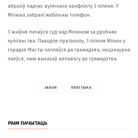
абразіў падчас вулічнага канфлікту 3 ліпеня. У
Мілюка забралі мабільны тэлефон.
3 жніўня пачаўся суд над Мілюком за дробнае
хуліганства. Паводле пратаколу, 3 ліпеня Мілюк у
горадзе Масты чапляўся да грамадзян, нецэнзурна
лаяўся, чым выказаў непавагу да грамадзтва.
ЗАКОН
ПАЛІТЫКА
РАІМ ПАЧЫТАЦЬ