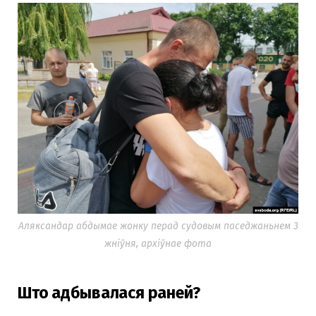
Аляксандар абдымае жонку перад судовым паседжаньнем 3
жніўня, архіўнае фота
Што адбывалася раней?