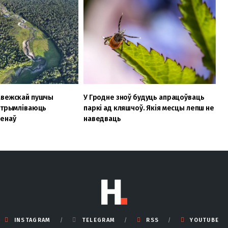
авежскай пушчы
У Гродне зноў будуць апрацоўваць
вытрымліваюць
паркі ад кляшчоў. Якія месцы лепш не
менаў
наведваць
INSTAGRAM
TELEGRAM
RSS
YOUTUBE