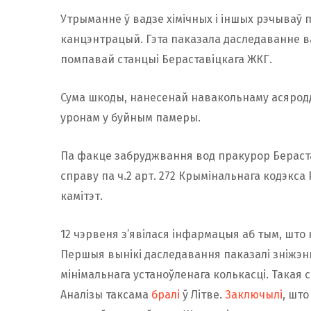
Утрыманне ў вадзе хімічных і іншых рэчыва
канцэнтрацый. Гэта паказала даследаванне в
помпавай станцыі Бераставіцкага ЖКГ.
Сума шкоды, нанесенай навакольнаму асяродд
уронам у буйным памеры.
Па факце забруджвання вод пракурор Бераста
справу па ч.2 арт. 272 Крымінальнага кодэкса
камітэт.
12 чэрвеня з’явілася інфармацыя аб тым, што
Першыя вынікі даследавання паказалі зніжэнне
мінімальнага устаноўленага колькасці. Такая
Аналізы таксама
бралі
ў Літве.
Заключылі
, што