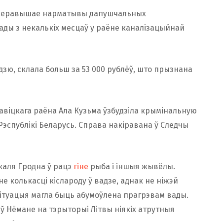
ў перавышае нарматывы дапушчальных
ады з некалькіх месцаў у раёне каналізацыйнай
зю, склала больш за 53 000 рублёў, што прызнана
віцкага раёна Ала Кузьма ўзбудзіла крымінальную
 Рэспублікі Беларусь. Справа накіравана ў Следчы
 каля Гродна ў рацэ
гіне
рыба і іншыя жывёлы.
 колькасці кіслароду ў вадзе, аднак не ніжэй
 сітуацыя магла быць абумоўлена прагрэвам вады.
 ў Нёмане на тэрыторыі Літвы ніякіх атрутныя