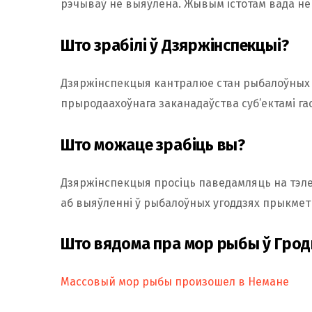
рэчываў не выяўлена. Жывым істотам вада не
Што зрабілі ў Дзяржінспекцыі?
Дзяржінспекцыя кантралюе стан рыбалоўных 
прыродаахоўнага заканадаўства суб’ектамі гас
Што можаце зрабіць вы?
Дзяржінспекцыя просіць паведамляць на тэле
аб выяўленні ў рыбалоўных угоддзях прыкмет 
Што вядома пра мор рыбы ў Грод
Массовый мор рыбы произошел в Немане