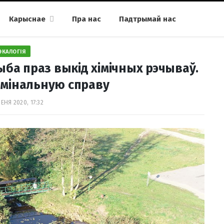
Карыснае
Пра нас
Падтрымай нас
ЭКАЛОГІЯ
ыба праз выкід хімічных рэчываў.
ымінальную справу
ЕНЯ 2020, 17:32