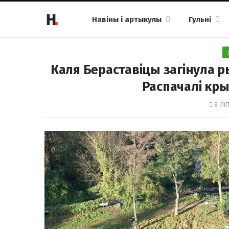
Навіны і артыкулы
Гульні
Каля Бераставіцы загінула р
Распачалі кр
8 ЛІП