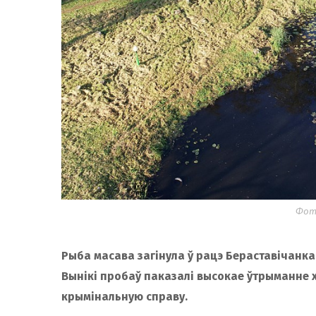
Фота
Рыба масава загінула ў рацэ Бераставічанка
Вынікі пробаў паказалі высокае ўтрыманне 
крымінальную справу.