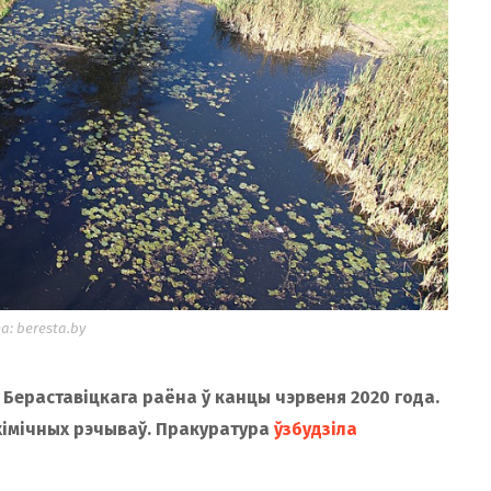
: beresta.by
 Бераставіцкага раёна ў канцы чэрвеня 2020 года.
хімічных рэчываў. Пракуратура
ўзбудзіла