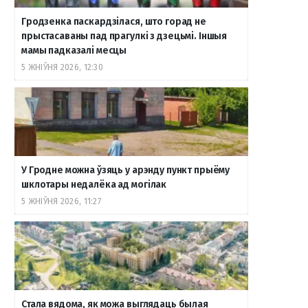
Гродзенка паскардзілася, што горад не
прыстасаваны пад прагулкі з дзецьмі. Іншыя
мамы падказалі месцы
5 ЖНІЎНЯ 2026, 12:30
У Гродне можна ўзяць у арэнду пункт прыёму
шклотары недалёка ад могілак
5 ЖНІЎНЯ 2026, 11:27
Стала вядома, як можа выглядаць былая