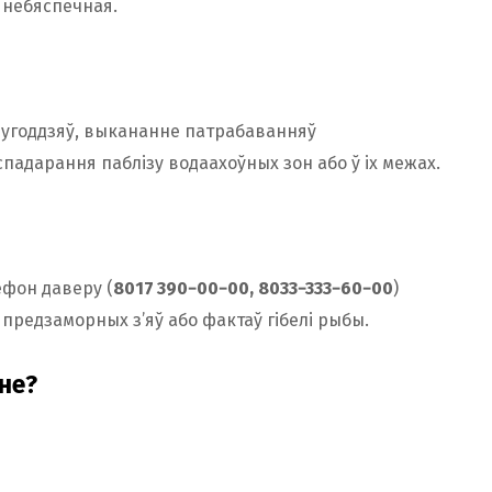
 небяспечная.
угоддзяў, выкананне патрабаванняў
падарання паблізу водаахоўных зон або ў іх межах.
фон даверу (
8017 390−00−00, 8033−333−60−00
)
предзаморных з’яў або фактаў гібелі рыбы.
не?