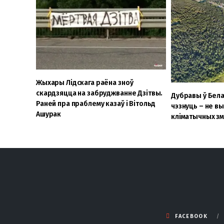
Жыхары Лідскага раёна зноў
скардзяцца на забруджванне Дзітвы.
Дубравы ў Бел
Раней пра праблему казаў і Вітольд
чэзнуць – не 
Ашурак
кліматычных з
FACEBOOK