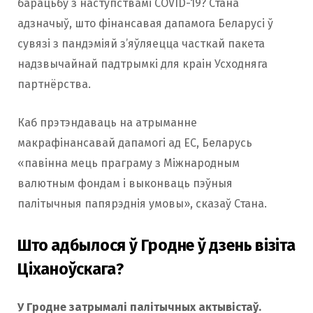
барацьбу з наступствамі COVID-19? Стана
адзначыў, што фінансавая дапамога Беларусі ў
сувязі з пандэміяй з’яўляецца часткай пакета
надзвычайнай падтрымкі для краін Усходняга
партнёрства.
Каб прэтэндаваць на атрыманне
макрафінансавай дапамогі ад ЕС, Беларусь
«павінна мець праграму з Міжнародным
валютным фондам і выконваць пэўныя
палітычныя папярэднія умовы», сказаў Стана.
Што адбылося ў Гродне ў дзень візіта
Ціханоўскага?
У Гродне затрымалі палітычных актывістаў.