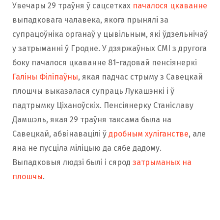
Увечары 29 траўня ў сацсетках
пачалося цкаванне
выпадковага чалавека, якога прынялі за
супрацоўніка органаў у цывільным, які ўдзельнічаў
у затрыманні ў Гродне. У дзяржаўных СМІ з другога
боку пачалося цкаванне 81-гадовай пенсіянеркі
Галіны Філіпаўны
, якая падчас стрыму з Савецкай
плошчы выказалася супраць Лукашэнкі і ў
падтрымку Ціханоўскіх. Пенсіянерку Станіславу
Дамшэль, якая 29 траўня таксама была на
Савецкай, абвінавацілі ў
дробным хуліганстве
, але
яна не пусціла міліцыю да сябе дадому.
Выпадковыя людзі былі і сярод
затрыманых на
плошчы
.