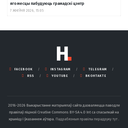
яго месцы пабудуюць грамадскі цэнтр
7 ЖНІЎНЯ 2026, 15:05
FACEBOOK
INSTAGRAM
TELEGRAM
RSS
YOUTUBE
ВКОНТАКТЕ
2016-2026 Выкарыстанне матэрыялаў сайта дазваляецца паводле
правілаў ліцэнзіі Creative Commons BY-SA 4.0 Int са спасылкай на
крыніцу і ўказаннем аўтара.
Падрабязныя правілы перадруку тут
.