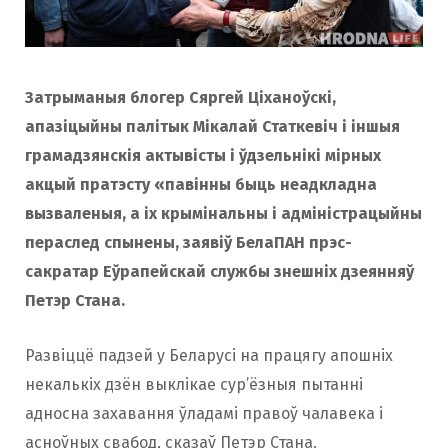
Затрыманыя блогер Сяргей Ціханоўскі,
апазіцыйны палітык Мікалай Статкевіч і іншыя
грамадзянскія актывісты і ўдзельнікі мірных
акцый пратэсту «павінны быць неадкладна
вызваленыя, а іх крымінальны і адміністрацыйны
пераслед спынены, заявіў БелаПАН прэс-
сакратар Еўрапейскай службы знешніх дзеянняў
Петэр Стана.
Развіццё падзей у Беларусі на працягу апошніх
некалькіх дзён выклікае сур’ёзныя пытанні
адносна захавання ўладамі правоў чалавека і
асноўных свабод, сказаў Петэр Стана.