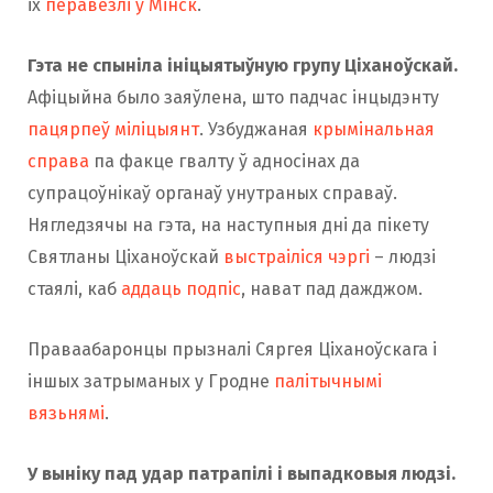
іх
перавезлі ў Мінск
.
Гэта не спыніла ініцыятыўную групу Ціханоўскай.
Афіцыйна было заяўлена, што падчас інцыдэнту
пацярпеў міліцыянт
. Узбуджаная
крымінальная
справа
па факце гвалту ў адносінах да
супрацоўнікаў органаў унутраных справаў.
Нягледзячы на ​​гэта, на наступныя дні да пікету
Святланы Ціханоўскай
выстраіліся чэргі
– людзі
стаялі, каб
аддаць подпіс
, нават пад дажджом.
Праваабаронцы прызналі Сяргея Ціханоўскага і
іншых затрыманых у Гродне
палітычнымі
вязьнямі
.
У выніку пад удар патрапілі і выпадковыя людзі.