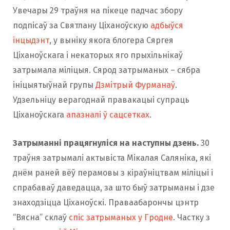
Увечары 29 траўня на пікеце падчас збору
подпісаў за Святлану Ціханоўскую
адбыўся
інцыдэнт
, у выніку якога блогера Сяргея
Ціханоўскага і некаторых яго прыхільнікаў
затрымала міліцыя. Сярод затрыманых – сябра
ініцыятыўнай групы
Дзмітрый Фурманаў
.
Удзельніцу верагоднай правакацыі супраць
Ціханоўскага
апазналі ў сацсетках
.
Затрыманні працягнуліся на наступны дзень.
30
траўня затрымалі актывіста Мікалая Саляніка, які
днём раней вёў перамовы з кіраўніцтвам міліцыі і
спрабаваў даведацца, за што быў затрыманы і дзе
знаходзіцца Ціханоўскі. Праваабарончы цэнтр
“Вясна” склаў
спіс затрыманых у Гродне
. Частку з