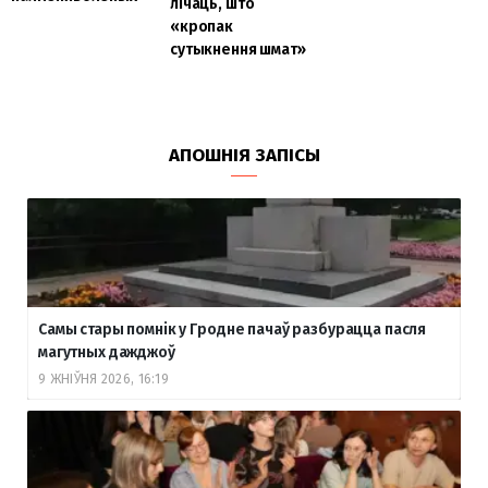
лічаць, што
«кропак
сутыкнення шмат»
АПОШНІЯ ЗАПІСЫ
Самы стары помнік у Гродне пачаў разбурацца пасля
магутных дажджоў
9 ЖНІЎНЯ 2026, 16:19