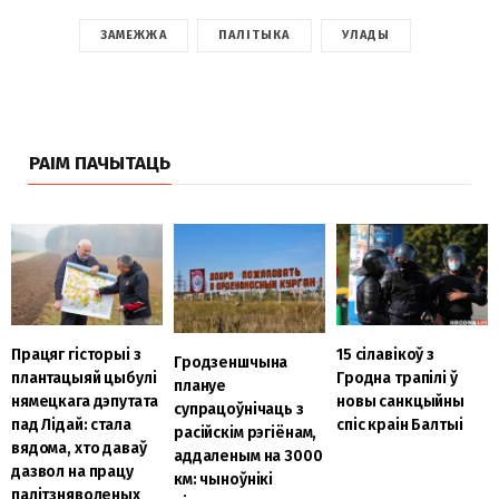
ЗАМЕЖЖА
ПАЛІТЫКА
УЛАДЫ
РАІМ ПАЧЫТАЦЬ
Працяг гісторыі з
15 сілавікоў з
Гродзеншчына
плантацыяй цыбулі
Гродна трапілі ў
плануе
нямецкага дэпутата
новы санкцыйны
супрацоўнічаць з
пад Лідай: стала
спіс краін Балтыі
расійскім рэгіёнам,
вядома, хто даваў
аддаленым на 3000
дазвол на працу
км: чыноўнікі
палітзняволеных