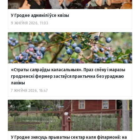
У Гродне адмянілі ўсе квізы
9 ЖНІЎНЯ 2026, 11:03
«Страты сапраўды каласальныя». Праз спёку і маразы
гродзенскі фермер застаўся практычна без ураджаю
лахіны
7 ЖНІЎНЯ 2026, 16:47
У Гродне знясуць прыватны сектар каля філармоніі: на