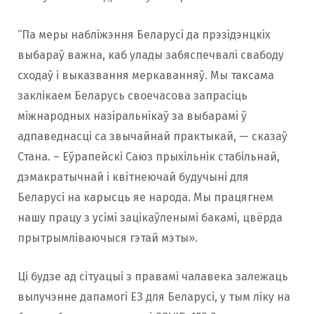
“Па меры набліжэння Беларусі да прэзідэнцкіх
выбараў важна, каб улады забяспечвалі свабоду
сходаў і выказвання меркаванняў. Мы таксама
заклікаем Беларусь своечасова запрасіць
міжнародных назіральнікаў за выбарамі ў
адпаведнасці са звычайнай практыкай, — сказаў
Стана. – Еўрапейскі Саюз прыхільнік стабільнай,
дэмакратычнай і квітнеючай будучыні для
Беларусі на карысць яе народа. Мы працягнем
нашу працу з усімі зацікаўленымі бакамі, цвёрда
прытрымліваючыся гэтай мэты».
Ці будзе ад сітуацыі з правамі чалавека залежаць
вылучэнне дапамогі ЕЗ для Беларусі, у тым ліку на