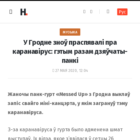
F
I
Рус
a
n
c
s
e
t
b
a
o
g
МУЗЫКА
o
r
k
a
У Гродне зноў праспявалі пра
m
каранавірус: гэтым разам дзяўчаты-
панкі
27 МАЯ 2020, 12:04
Жаночы панк-гурт «Messed Up» з Гродна выклаў
запіс свайго міні-канцэрта, у якім загрануў тэму
каранавіруса.
З-за каранавіруса ў гурта было адменена шмат
выступаў. Іх відэа, якое з’явілася ў сетцы 26