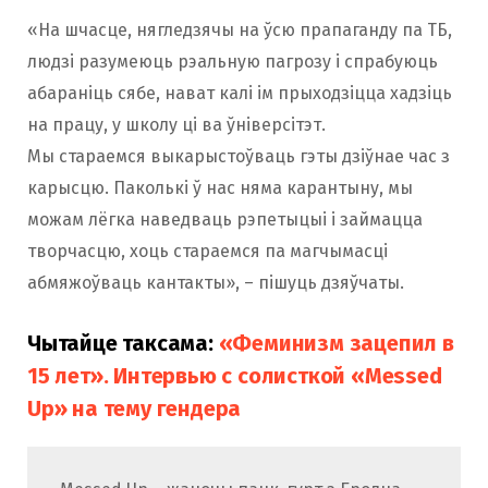
«На шчасце, нягледзячы на ​​ўсю прапаганду па ТБ,
людзі разумеюць рэальную пагрозу і спрабуюць
абараніць сябе, нават калі ім прыходзіцца хадзіць
на працу, у школу ці ва ўніверсітэт.
Мы стараемся выкарыстоўваць гэты дзіўнае час з
карысцю. Паколькі ў нас няма карантыну, мы
можам лёгка наведваць рэпетыцыі і займацца
творчасцю, хоць стараемся па магчымасці
абмяжоўваць кантакты», – пішуць дзяўчаты.
Чытайце таксама:
«Феминизм зацепил в
15 лет». Интервью с солисткой «Messed
Up» на тему гендера