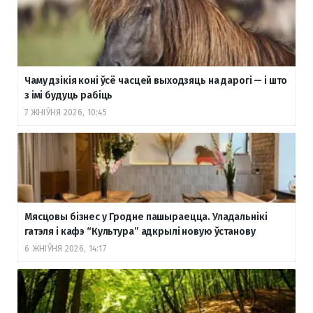
Чаму дзікія коні ўсё часцей выходзяць на дарогі — і што
з імі будуць рабіць
7 ЖНІЎНЯ 2026, 10:45
Мясцовы бізнес у Гродне пашыраецца. Уладальнікі
гатэля і кафэ “Культура” адкрылі новую ўстанову
6 ЖНІЎНЯ 2026, 14:17