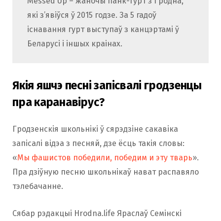
Messed Up – жаночы панк-гурт з Гродна,
які з’явіўся ў 2015 годзе. За 5 гадоў
існавання гурт выступаў з канцэртамі ў
Беларусі і іншых краінах.
Якія яшчэ песні запісвалі гродзенцы
пра каранавірус?
Гродзенскія школьнікі ў сярэдзіне сакавіка
запісалі відэа з песняй, дзе ёсць такія словы:
«
Мы фашистов победили, победим и эту тварь
».
Пра дзіўную песню школьнікаў нават распавяло
тэлебачанне.
Сябар рэдакцыі Hrodna.life Яраслаў Семінскі