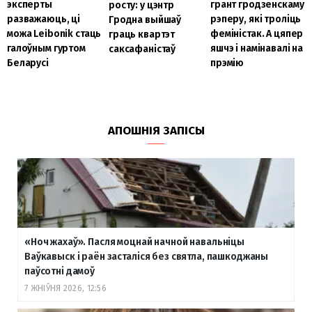
эксперты
грант гродзенскаму
росту: у цэнтр
разважаюць, ці
рэперу, які троліць
Гродна выйшаў
можа Leibonik стаць
феміністак. А цяпер
граць квартэт
галоўным гуртом
яшчэ і намінавалі на
саксафаністаў
Беларусі
прэмію
АПОШНІЯ ЗАПІСЫ
«Ноч жахаў». Пасля моцнай начной навальніцы
Ваўкавыск і раён засталіся без святла, пашкоджаны
паўсотні дамоў
7 ЖНІЎНЯ 2026, 12:56