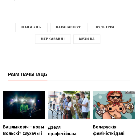
ЖАНЧЫНЫ
КАРАНАВІРУС
КУЛЬТУРА
МЕРКАВАННІ
МУЗЫКА
РАІМ ПАЧЫТАЦЬ
Башлыкевіч – новы
Беларускія
Дзеля
Вольскі? Слухачы і
феміністкі далі
прафесійнага