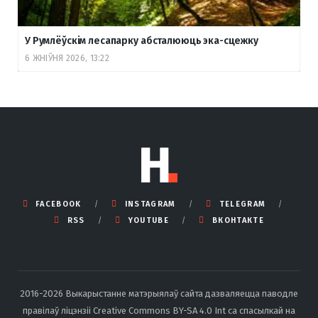
У Румлёўскім лесапарку абсталююць эка-сцежку
6 ЖНІЎНЯ 2026, 13:22
FACEBOOK
INSTAGRAM
TELEGRAM
RSS
YOUTUBE
ВКОНТАКТЕ
2016-2026 Выкарыстанне матэрыялаў сайта дазваляецца паводле
правілаў ліцэнзіі Creative Commons BY-SA 4.0 Int са спасылкай на