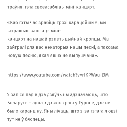
траўня, гэта своеасаблівы міні-канцэрт.
«Каб гэты час зрабіць трохі карацейшым, мы
вырашылі запісаць міні-
канцэрт на нашай рэпетыцыйнай кропцы. Мы
зайгралі для вас некаторыя нашы песні, а таксама
новую песню, якая яшчэ не выпушчана».
https://www.youtube.com/watch?v=rIKPWau-l3M
У запісе пад відэа дзяўчыны адзначаюць, што
Беларусь – адна з дзвюх краін у Еўропе, дзе не
было каранціну. Яны лічаць, што з-за гэтага людзі
тут не ў бяспецы.