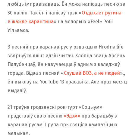
любіць імправізаваць. Ён можа напісаць песню за
30 хвілін. Так ён і напісаў трэк «
Отдыхает рутина
в жажде карантина
» на мелодыю «Feel» Робі
Уільямса.
З песняй пра каранавірус у рэдакцыю Hrodna.life
звярнуўся яшчэ адзін чытач. Хлопца зваць Арсень
Палубенцаў, ён навучаецца ў адным з каледжаў
горада. Відэа з песняй «
Слушай ВОЗ, а не людей
»,,
ён выклаў на YouTube 13 красавіка. Але праз месяц
выдаліў.
21 траўня гродзенскі рок-гурт «Соцыум»
прадставіў сваю песню
«Эдэм»
пра барацьбу з
каранавірусам. Група прысвяціла кампазіцыю
медыкам.