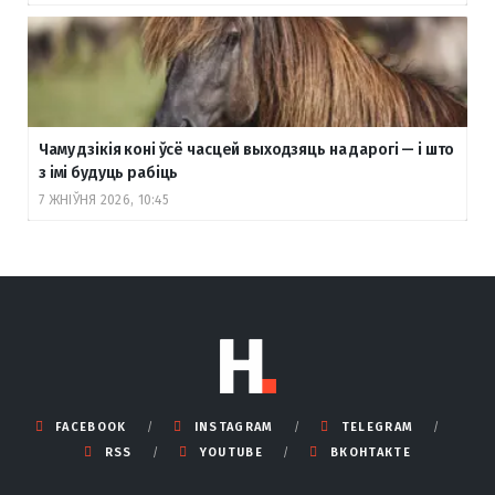
Чаму дзікія коні ўсё часцей выходзяць на дарогі — і што
з імі будуць рабіць
7 ЖНІЎНЯ 2026, 10:45
FACEBOOK
INSTAGRAM
TELEGRAM
RSS
YOUTUBE
ВКОНТАКТЕ