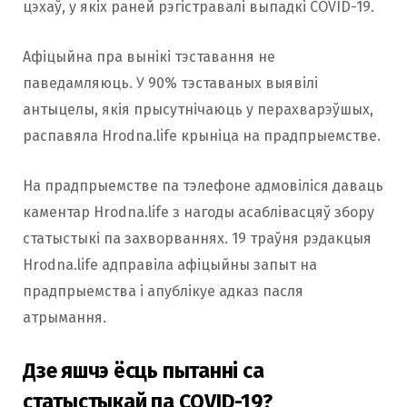
цэхаў, у якіх раней рэгістравалі выпадкі COVID-19.
Афіцыйна пра вынікі тэставання не
паведамляюць. У 90% тэставаных выявілі
антыцелы, якія прысутнічаюць у перахварэўшых,
распавяла Hrodna.life крыніца на прадпрыемстве.
На прадпрыемстве па тэлефоне адмовіліся даваць
каментар Hrodna.life з нагоды асаблівасцяў збору
статыстыкі па захворваннях. 19 траўня рэдакцыя
Hrodna.life адправіла афіцыйны запыт на
прадпрыемства і апублікуе адказ пасля
атрымання.
Дзе яшчэ ёсць пытанні са
статыстыкай па COVID-19?