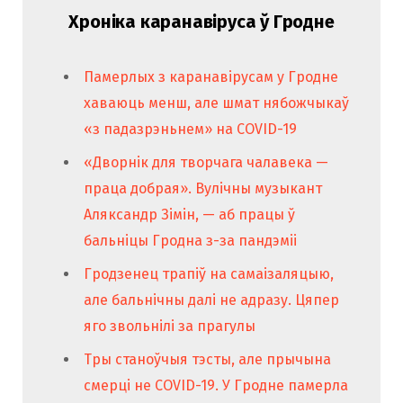
Хроніка каранавіруса ў Гродне
Памерлых з каранавірусам у Гродне
хаваюць менш, але шмат нябожчыкаў
«з падазрэньнем» на COVID-19
«Дворнік для творчага чалавека —
праца добрая». Вулічны музыкант
Аляксандр Зімін, — аб працы ў
бальніцы Гродна з-за пандэміі
Гродзенец трапіў на самаізаляцыю,
але бальнічны далі не адразу. Цяпер
яго звольнілі за прагулы
Тры станоўчыя тэсты, але прычына
смерці не COVID-19. У Гродне памерла