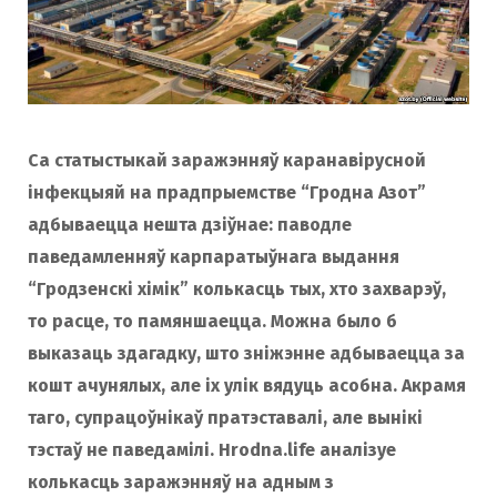
Са статыстыкай заражэнняў каранавірусной
інфекцыяй на прадпрыемстве “Гродна Азот”
адбываецца нешта дзіўнае: паводле
паведамленняў карпаратыўнага выдання
“Гродзенскі хімік” колькасць тых, хто захварэў,
то расце, то памяншаецца. Можна было б
выказаць здагадку, што зніжэнне адбываецца за
кошт ачунялых, але іх улік вядуць асобна. Акрамя
таго, супрацоўнікаў пратэставалі, але вынікі
тэстаў не паведамілі. Hrodna.life аналізуе
колькасць заражэнняў на адным з