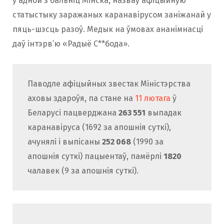
ў адной з бальніц Мінска, назваў афіцыйную
статыстыку заражаных каранавірусом заніжанай у
пяць-шэсць разоў. Медык на ўмовах ананімнасці
даў інтэрв’ю «Радыё С**бода».
Паводле афіцыйных звестак Міністэрства
аховы здароўя, па стане на
11 лютага
ў
Беларусі пацверджана
263 551
выпадак
каранавіруса (1692 за апошнія суткі),
ачунялі і выпісаны
252 068
(1990 за
апошнія суткі) пацыентаў, памёрлі
1820
чалавек (9 за апошнія суткі).