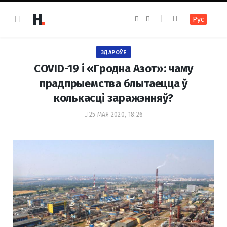
F
I
Рус
a
n
c
s
e
t
b
a
o
g
ЗДАРОЎЕ
o
r
k
a
COVID-19 і «Гродна Азот»: чаму
m
прадпрыемства блытаецца ў
колькасці заражэнняў?
25 МАЯ 2020, 18:26