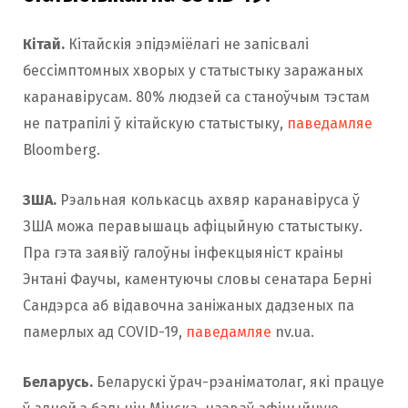
Кітай.
Кітайскія эпідэміёлагі не запісвалі
бессімптомных хворых у статыстыку заражаных
каранавірусам. 80% людзей са станоўчым тэстам
не патрапілі ў кітайскую статыстыку,
паведамляе
Bloomberg.
ЗША.
Рэальная колькасць ахвяр каранавіруса ў
ЗША можа перавышаць афіцыйную статыстыку.
Пра гэта заявіў галоўны інфекцыяніст краіны
Энтані Фаучы, каментуючы словы сенатара Берні
Сандэрса аб відавочна заніжаных дадзеных па
памерлых ад COVID-19,
паведамляе
nv.ua.
Беларусь.
Беларускі ўрач-рэаніматолаг, які працуе