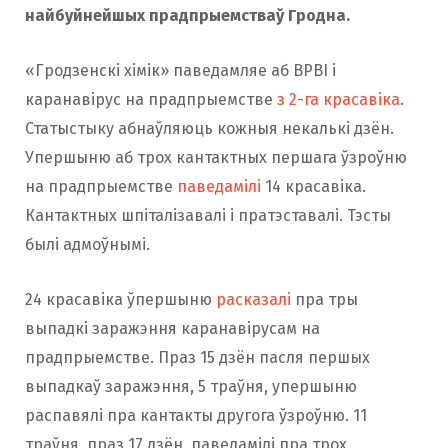
найбуйнейшых прадпрыемстваў Гродна.
«Гродзенскі хімік» паведамляе аб ВРВІ і
каранавірус на прадпрыемстве
з 2-га красавіка
.
Статыстыку абнаўляюць кожныя некалькі дзён.
Упершыню аб трох кантактных першага ўзроўню
на прадпрыемстве
паведамілі
14 красавіка.
Кантактных шпіталізавалі і пратэставалі. Тэсты
былі адмоўнымі.
24 красавіка ўпершыню
расказалі
пра тры
выпадкі заражэння каранавірусам на
прадпрыемстве. Праз 15 дзён пасля першых
выпадкаў заражэння, 5 траўня, упершыню
распавялі пра кантакты другога ўзроўню. 11
траўня, праз 17 дзён, паведамілі пра трох