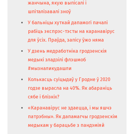
жанчына, якую выпісалі і
шпіталізавалі зноў
У бальніцы хуткай дапамогі пачалі
рабіць экспрэс-тэсты на каранавірус
для ўсіх. Праўда, запісу ўжо няма
У дзень медработніка гродзенскія
медыкі зладзілі флэшмоб
#мызналикудашли
Колькасць суіцыдаў у Гродне ў 2020
годзе вырасла на 40%. Як абараніць
сябе і блізкіх?
«Каранавірус не здаецца, і мы яшчэ
патрэбны». Як дапамагчы гродзенскім
медыкам у барацьбе з пандэміяй