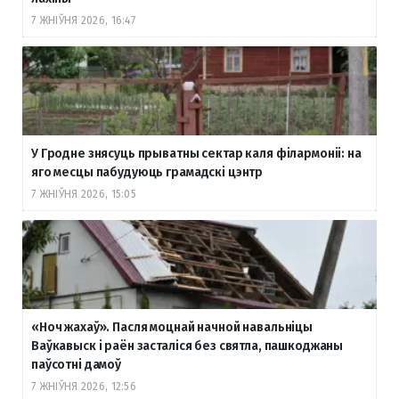
7 ЖНІЎНЯ 2026, 16:47
У Гродне знясуць прыватны сектар каля філармоніі: на
яго месцы пабудуюць грамадскі цэнтр
7 ЖНІЎНЯ 2026, 15:05
«Ноч жахаў». Пасля моцнай начной навальніцы
Ваўкавыск і раён засталіся без святла, пашкоджаны
паўсотні дамоў
7 ЖНІЎНЯ 2026, 12:56