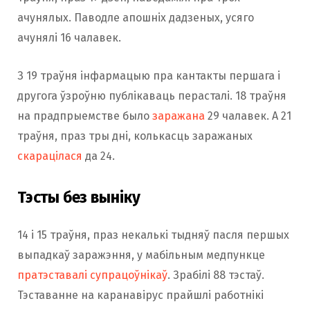
ачунялых. Паводле апошніх дадзеных, усяго
ачунялі 16 чалавек.
З 19 траўня інфармацыю пра кантакты першага і
другога ўзроўню публікаваць перасталі. 18 траўня
на прадпрыемстве было
заражана
29 чалавек. А 21
траўня, праз тры дні, колькасць заражаных
скарацілася
да 24.
Тэсты без выніку
14 і 15 траўня, праз некалькі тыдняў пасля першых
выпадкаў заражэння, у мабільным медпункце
пратэставалі супрацоўнікаў
. Зрабілі 88 тэстаў.
Тэставанне на каранавірус прайшлі работнікі