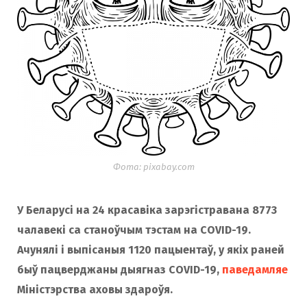
Фота: pixabay.com
У Беларусі на 24 красавіка зарэгістравана 8773
чалавекі са станоўчым тэстам на COVID-19.
Ачунялі і выпісаныя 1120 пацыентаў, у якіх раней
быў пацверджаны дыягназ COVID-19,
паведамляе
Міністэрства аховы здароўя.