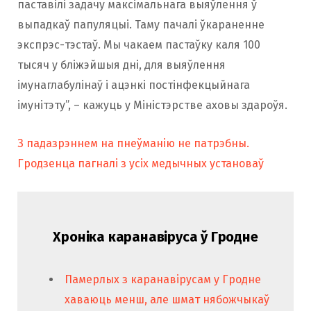
паставілі задачу максімальнага выяўлення ў
выпадкаў папуляцыі. Таму пачалі ўкараненне
экспрэс-тэстаў. Мы чакаем пастаўку каля 100
тысяч у бліжэйшыя дні, для выяўлення
імунаглабулінаў і ацэнкі постінфекцыйнага
імунітэту”, – кажуць у Міністэрстве аховы здароўя.
З падазрэннем на пнеўманію не патрэбны.
Гродзенца пагналі з усіх медычных установаў
Хроніка каранавіруса ў Гродне
Памерлых з каранавірусам у Гродне
хаваюць менш, але шмат нябожчыкаў