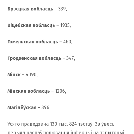
Брэсцкая вобласць
– 339,
Віцебская вобласць
– 1935,
Гомельская вобласць
– 460,
Гродзенская вобласць
– 347,
Мінск
– 4090,
Мінская вобласць
– 1206,
Магілёўская
– 396.
Усяго праведзена 130 тыс. 824 тэстаў. За ўвесь
перыяд распаўсюджвання інфекцыі на тэрыторыі