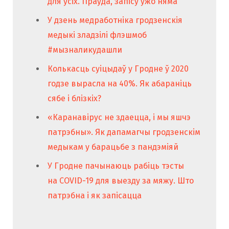
для ўсіх. Праўда, запісу ўжо няма
У дзень медработніка гродзенскія
медыкі зладзілі флэшмоб
#мызналикудашли
Колькасць суіцыдаў у Гродне ў 2020
годзе вырасла на 40%. Як абараніць
сябе і блізкіх?
«Каранавірус не здаецца, і мы яшчэ
патрэбны». Як дапамагчы гродзенскім
медыкам у барацьбе з пандэміяй
У Гродне пачынаюць рабіць тэсты
на COVID-19 для выезду за мяжу. Што
патрэбна і як запісацца