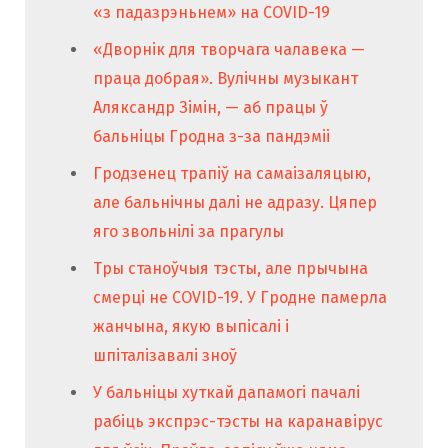
«з падазрэньнем» на COVID-19
«Дворнік для творчага чалавека —
праца добрая». Вулічны музыкант
Аляксандр Зімін, — аб працы ў
бальніцы Гродна з-за пандэміі
Гродзенец трапіў на самаізаляцыю,
але бальнічны далі не адразу. Цяпер
яго звольнілі за прагулы
Тры станоўчыя тэсты, але прычына
смерці не COVID-19. У Гродне памерла
жанчына, якую выпісалі і
шпіталізавалі зноў
У бальніцы хуткай дапамогі пачалі
рабіць экспрэс-тэсты на каранавірус