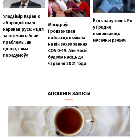
Уладзімір Каранік
Ёсць парушэнні. Як
аб трэцяй хвалі
Мінздраў:
у Гродне
каранавіруса: «Для
Гродзенская
выконваюць
такой маштабнай
вобласць выйшла
масачны рэжым
праблемы, як
на пік захворвання
цяпер, няма
COVID-19. Але маскі
перадумоў»
будзем насіць да
чэрвеня 2021 года
АПОШНІЯ ЗАПІСЫ