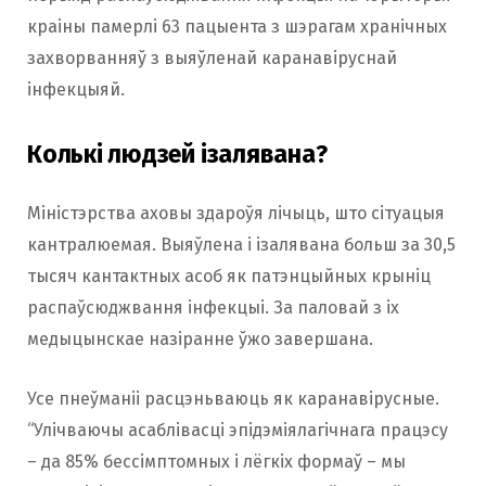
краіны памерлі 63 пацыента з шэрагам хранічных
захворванняў з выяўленай каранавіруснай
інфекцыяй.
Колькі людзей ізалявана?
Міністэрства аховы здароўя лічыць, што сітуацыя
кантралюемая. Выяўлена і ізалявана больш за 30,5
тысяч кантактных асоб як патэнцыйных крыніц
распаўсюджвання інфекцыі. За паловай з іх
медыцынскае назіранне ўжо завершана.
Усе пнеўманіі расцэньваюць як каранавірусные.
“Улічваючы асаблівасці эпідэміялагічнага працэсу
– да 85% бессімптомных і лёгкіх формаў – мы