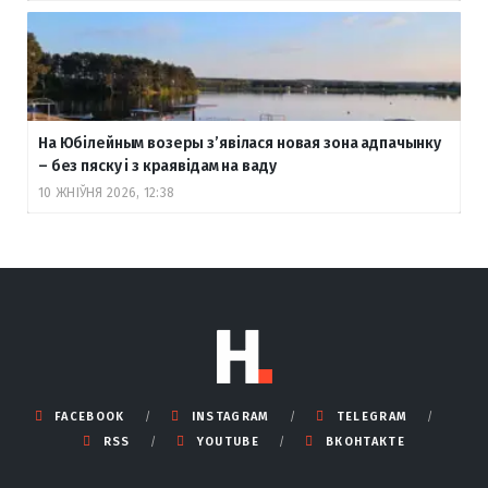
На Юбілейным возеры з’явілася новая зона адпачынку
– без пяску і з краявідам на ваду
10 ЖНІЎНЯ 2026, 12:38
FACEBOOK
INSTAGRAM
TELEGRAM
RSS
YOUTUBE
ВКОНТАКТЕ