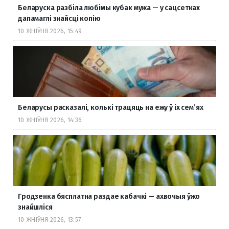
Беларуска разбіла любімы кубак мужа — у сацсетках
дапамаглі знайсці копію
10 ЖНІЎНЯ 2026, 15:49
Беларусы расказалі, колькі трацяць на ежу ў іх сем’ях
10 ЖНІЎНЯ 2026, 14:36
Гродзенка бясплатна раздае кабачкі — ахвочыя ўжо
знайшліся
10 ЖНІЎНЯ 2026, 13:57