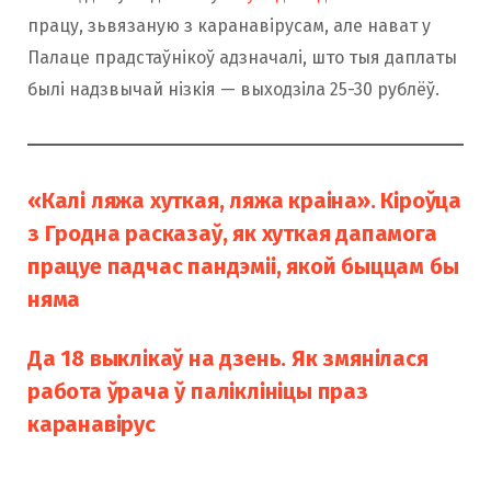
працу, зьвязаную з каранавірусам, але нават у
Палаце прадстаўнікоў адзначалі, што тыя даплаты
былі надзвычай нізкія — выходзіла 25-30 рублёў.
«Калі ляжа хуткая, ляжа краіна». Кіроўца
з Гродна расказаў, як хуткая дапамога
працуе падчас пандэміі, якой быццам бы
няма
Да 18 выклікаў на дзень. Як змянілася
работа ўрача ў паліклініцы праз
каранавірус