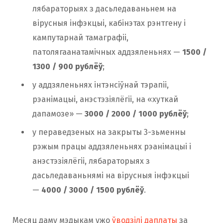
лябараторыях з дасьледаваньнем на
вірусныя інфэкцыі, кабінэтах рэнтгену і
кампутарнай тамаграфіі,
патолягаанатамічных аддзяленьнях —
1500 /
1300 / 900 рублёў
;
у аддзяленьнях інтэнсіўнай тэрапіі,
рэанімацыі, анэстэзіялёгіі, на «хуткай
дапамозе» —
3000 / 2000 / 1000 рублёў
;
у пераведзеных на закрыты 3-зьменны
рэжым працы аддзяленьнях рэанімацыі і
анэстэзіялёгіі, лябараторыях з
дасьледаваньнямі на вірусныя інфэкцыі
—
4000 / 3000 / 1500 рублёў
.
Месяц даму мэдыкам ужо
ўводзілі даплаты
за