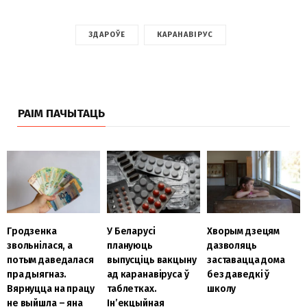
ЗДАРОЎЕ
КАРАНАВІРУС
РАІМ ПАЧЫТАЦЬ
Гродзенка
У Беларусі
Хворым дзецям
звольнілася, а
плануюць
дазволяць
потым даведалася
выпусціць вакцыну
заставацца дома
пра дыягназ.
ад каранавіруса ў
без даведкі ў
Вярнуцца на працу
таблетках.
школу
не выйшла – яна
Ін’екцыйная