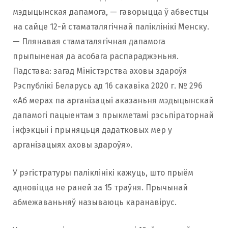
мэдыцынская дапамога, — гаворыцца ў абвестцы
на сайце 12-й стаматалягічнай паліклінікі Менску.
— Плянавая стаматалягічная дапамога
прыпыненая да асобага распараджэньня.
Падстава: загад Міністэрства аховы здароўя
Рэспублікі Беларусь ад 16 сакавiка 2020 г. № 296
«Аб мерах па арганізацыі аказаньня мэдыцынскай
дапамогі пацыентам з прыкметамі рэсьпіраторнай
інфэкцыі і прыняцьця дадатковых мер у
арганізацыях аховы здароўя».
У рэгістратуры паліклінікі кажуць, што прыём
адновіцца не раней за 15 траўня. Прычынай
абмежаваньняў называюць каранавірус.