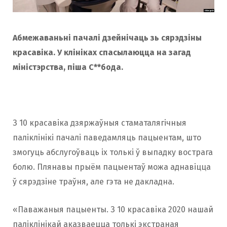
Абмежаваньні пачалі дзейнічаць зь сярэдзіны
красавіка. У клініках спасылаюцца на загад
міністэрства, піша С**бода.
З 10 красавіка дзяржаўныя стаматалягічныя
паліклінікі пачалі паведамляць пацыентам, што
змогуць абслугоўваць іх толькі ў выпадку вострага
болю. Плянавы прыём пацыентаў можа аднавіцца
ў сярэдзіне траўня, але гэта не дакладна.
«Паважаныя пацыенты. З 10 красавіка 2020 нашай
паліклінікай аказваецца толькі экстраная