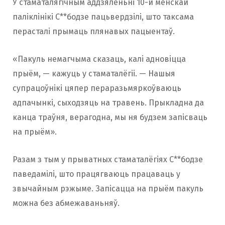
У стаматалягічным аддзяленьні 10-й менскай
паліклінікі С**бодзе пацьвердзілі, што таксама
перасталі прымаць плянавых пацыентаў.
«Пакуль немагчыма сказаць, калі адновіцца
прыём, — кажуць у стаматалёгіі. — Нашыя
супрацоўнікі цяпер пераразьмяркоўваюць
адпачынкі, сыходзяць на травень. Прыкладна да
канца траўня, верагодна, мы ня будзем запісваць
на прыём».
Разам з тым у прыватных стаматалёгіях С**бодзе
паведамілі, што працягваюць працаваць у
звычайным рэжыме. Запісацца на прыём пакуль
можна без абмежаваньняў.