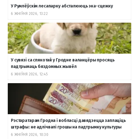
У Румлёўскім лесапарку абсталююць эка-сцежку
6 ЖНІЎНЯ 2026, 13:22
У сувязі са спякотай у Гродне валанцёры просяць
падтрымаць бяздомных жывёл
6 ЖНІЎНЯ 2026, 12:45
Рэстаратарам Гродна і вобласці давядзецца заплаціць
штрафы: не адлічвалі грошы на падтрымку культуры
6 ЖНІЎНЯ 2026, 10:30