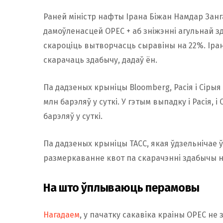
Раней міністр нафты Ірана Біжан Намдар Занга
дамоўленасцей ОРЕС + аб зніжэнні агульнай зда
скароціць вытворчасць сыравіны на 22%. Іран
скарачаць здабычу, дадаў ён.
Па дадзеных крыніцы Bloomberg, Расія і Сірыя
млн барэляў у суткі. У гэтым выпадку і Расія, і
барэляў у суткі.
Па дадзеных крыніцы ТАСС, якая ўдзельнічае
размеркаванне квот па скарачэнні здабычы н
На што ўплываюць перамовы
Нагадаем
, у пачатку сакавіка краіны ОРЕС не 