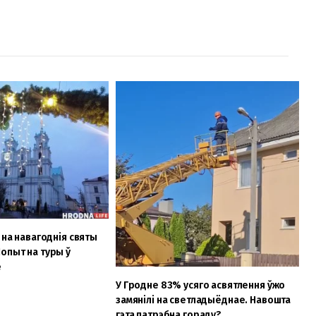
 на навагоднія святы
опыт на туры ў
е
У Гродне 83% усяго асвятлення ўжо
замянілі на светладыёднае. Навошта
гэта патрэбна гораду?