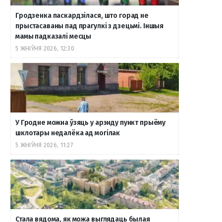
Гродзенка паскардзілася, што горад не
прыстасаваны пад прагулкі з дзецьмі. Іншыя
мамы падказалі месцы
5 ЖНІЎНЯ 2026, 12:30
У Гродне можна ўзяць у арэнду пункт прыёму
шклотары недалёка ад могілак
5 ЖНІЎНЯ 2026, 11:27
Стала вядома, як можа выглядаць былая