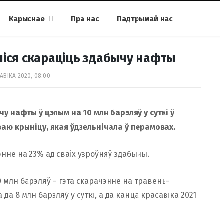
Карыснае
Пра нас
Падтрымай нас
ліся скараціць здабычу нафты
АВІКА 2020, 08:00
 нафты ў цэлым на 10 млн барэляў у суткі ў
аю крыніцу, якая ўдзельнічала ў перамовах.
жэнне на 23% ад сваіх узроўняў здабычы.
10 млн барэляў – гэта скарачэнне на травень-
да 8 млн барэляў у суткі, а да канца красавіка 2021