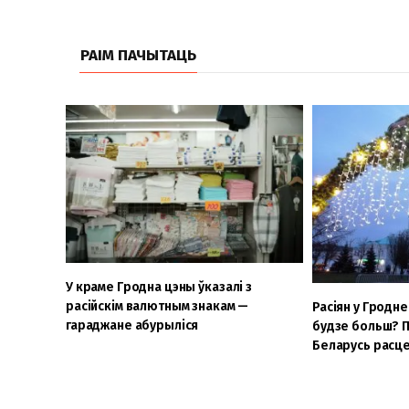
РАІМ ПАЧЫТАЦЬ
У краме Гродна цэны ўказалі з
расійскім валютным знакам —
Расіян у Гродне
гараджане абурыліся
будзе больш? П
Беларусь расц