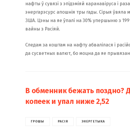
нафты ў сувязі з эпідэміяй каранавіруса і ра
энергарэсурс апошнія тры гады. Сірыя ўвяла м
ЗША. Цэны на яе ўпалі на 30% упершыню з 199
вайны з Расіяй.
Следам за коштам на нафту абвалілася і расій
да сусветных валют, бо моцна да яе прывязан
В обменник бежать поздно? 
копеек и упал ниже 2,52
ГРОШЫ
РАСІЯ
ЭНЕРГЕТЫКА