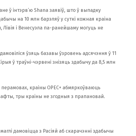
не ў інтэрв’ю Shana заявіў, што ў выпадку
бычы на ​​10 млн барэляў у суткі кожная краіна
, Лівія і Венесуэла па-ранейшаму могуць не
 дамовіліся ўзяць базавы ўзровень адсячэння ў 11
 Сірыя ў траўні-чэрвені знізяць здабычу да 8,5 млн
 ў перамовах, краіны ОРЕС+ абмяркоўваюць
афты, тры краіны не згодныя з прапановай.
змаглі дамовіцца з Расіяй аб скарачэнні здабычы