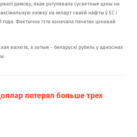
зарвалі дамову, якая рэгулявала сусветныя цэны на
аксімальную зніжку на імпарт сваёй нафты ў ЕС і
1 года. Фактычна гэта азначала пачатак цэнавай
ская валюта, а затым – беларускі рубель у адносінах
ы.
Доллар потерял больше трех