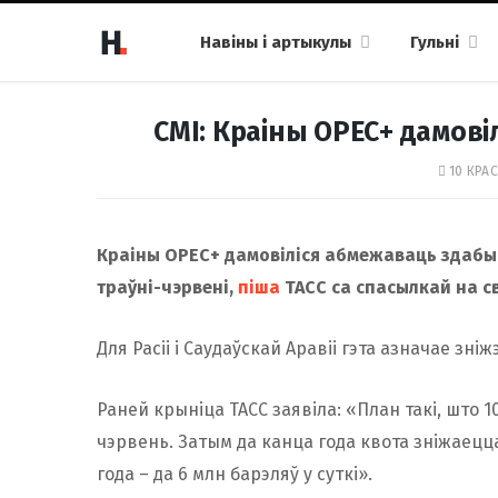
Навіны і артыкулы
Гульні
СМІ: Краіны ОРЕС+ дамові
10 КРАС
Краіны ОРЕС+ дамовіліся абмежаваць здабычу
траўні-чэрвені,
піша
ТАСС са спасылкай на св
Для Расіі і Саудаўскай Аравіі гэта азначае зні
Раней крыніца ТАСС заявіла: «План такі, што 
чэрвень. Затым да канца года квота зніжаецца 
года – да 6 млн барэляў у суткі».