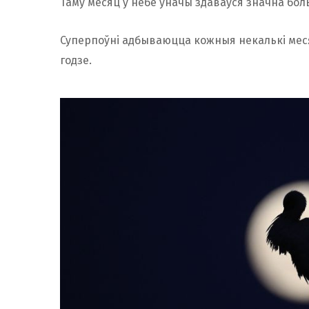
Таму месяц ў небе ўначы здаваўся значна бол
Суперпоўні адбываюцца кожныя некалькі месяц
годзе.