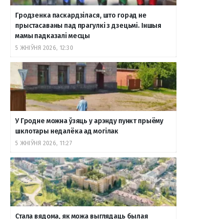
Гродзенка паскардзілася, што горад не
прыстасаваны пад прагулкі з дзецьмі. Іншыя
мамы падказалі месцы
5 ЖНІЎНЯ 2026, 12:30
У Гродне можна ўзяць у арэнду пункт прыёму
шклотары недалёка ад могілак
5 ЖНІЎНЯ 2026, 11:27
Стала вядома, як можа выглядаць былая