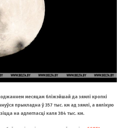
аходжаннем месяцам бліжэйшай да зямлі кропкі
нуўся прыкладна ў 357 тыс. км ад зямлі, а вялікую
іцца на адлегласці каля 384 тыс. км.