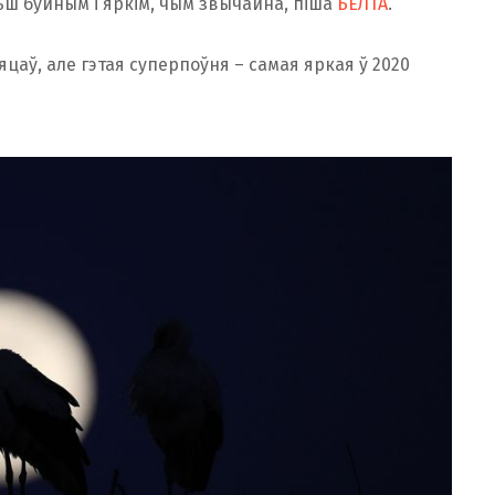
ьш буйным і яркім, чым звычайна, піша
БЕЛТА
.
аў, але гэтая суперпоўня – самая яркая ў 2020