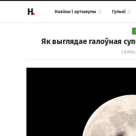
Навіны і артыкулы
Гульні
Як выглядае галоўная суп
8 КРАС