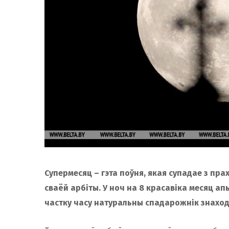
Супермесяц – гэта поўня, якая супадае з пр
сваёй арбіты. У ноч на 8 красавіка месяц апы
частку часу натуральны спадарожнік знаходз