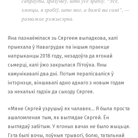
сапраўды, зразумеў, што ўсё зрабіў. “Усё,
хлопцы, я зрабіў, што мог, а далей вы самі”, —
разважае рэжысэрка.
Яна пазнаёмілася зь Сяргеем выпадкова, калі
прыехала ў Навагрудак па іншым праекце
напрыканцы 2018 году, незадоўга да ягонай
сьмерці, калі ўжо закрылася Літоўка. Яны
камунікавалі два дні. Потым перапісваліся ў
інтэрнэце, віншавалі адно аднаго з новым годам
за некалькі гадзін да сыходу Сяргея.
«Мяне Сяргей узрушыў як чалавек… Я была проста
ашаломленая тым, як выглядае Сяргей. Ён
выглядаў забітым. У ягоных вачах не было жыцьця.
Гэта былі вочы, поўныя трывогі, болю, татальнай