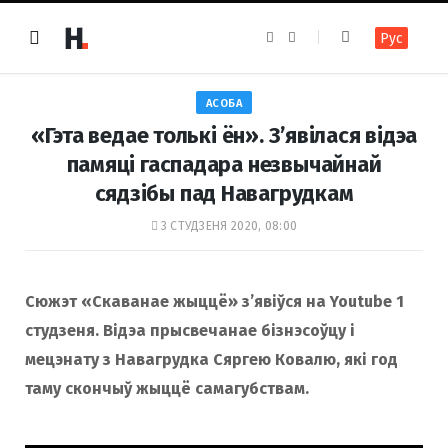
F
I
Рус
a
n
c
s
e
t
b
a
o
g
АСОБА
o
r
k
a
«Гэта ведае толькі ён». З’явілася відэа
m
памяці гаспадара незвычайнай
сядзібы пад Навагрудкам
3 СТУДЗЕНЯ 2020, 08:00
Сюжэт «Скаванае жыццё» з’явіўся на Youtube 1
студзеня. Відэа прысвечанае бізнэсоўцу і
мецэнату з Навагрудка Сяргею Ковалю, які год
таму скончыў жыццё самагубствам.