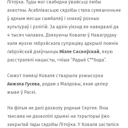
Літоўка. Туды мог свабодна ўвайсьці любы
ахвотны. Асаблівасьцю сядзібы стала сумяшчэньне
ў адным месцы сымбаляў і знакаў розных
культураў і рэлігій. За адзін уікэнд яе наведвалі да
4 тысяч чалавек. Дзякуючы Ковалю ў Навагрудку
каля музэю габрэйскага супраціву адкрылі помнік
габрэйскай дзяўчынцы
Міхле Сасноўскай
, якую
расстралялі нацысты, <піша “Радыё С**бода”.
Сюжэт памяці Коваля стварыла рэжысэрка
Анжэла Гусева
, родам з Малдовы, якая цяпер
жыве ў Расеі.
На фільм не далі дазволу родныя Сяргея. Яны
таксама не дазволілі здымкі на тэрыторыі ўжо
закрытай тады сядзібы Літоўка. У Коваля засталіся