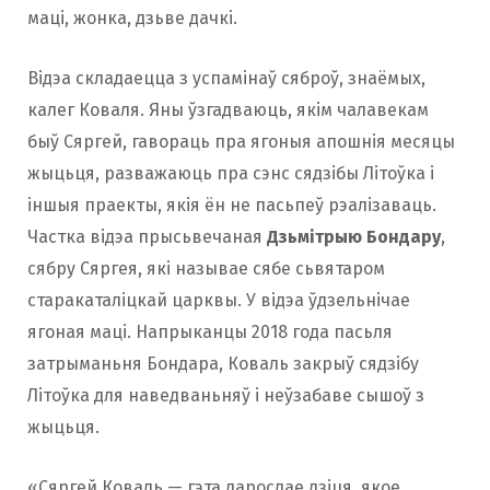
маці, жонка, дзьве дачкі.
Відэа складаецца з успамінаў сяброў, знаёмых,
калег Коваля. Яны ўзгадваюць, якім чалавекам
быў Сяргей, гавораць пра ягоныя апошнія месяцы
жыцьця, разважаюць пра сэнс сядзібы Літоўка і
іншыя праекты, якія ён не пасьпеў рэалізаваць.
Частка відэа прысьвечаная
Дзьмітрыю Бондару
,
сябру Сяргея, які называе сябе сьвятаром
старакаталіцкай царквы. У відэа ўдзельнічае
ягоная маці. Напрыканцы 2018 года пасьля
затрыманьня Бондара, Коваль закрыў сядзібу
Літоўка для наведваньняў і неўзабаве сышоў з
жыцьця.
«Сяргей Коваль — гэта дарослае дзіця, якое