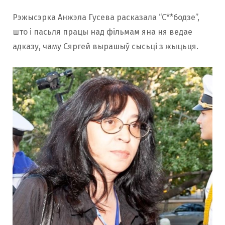
Рэжысэрка Анжэла Гусева расказала “С**бодзе”,
што і пасьля працы над фільмам яна ня ведае
адказу, чаму Сяргей вырашыў сысьці з жыцьця.