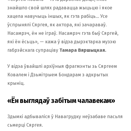
знайшло свой шлях радавацца жыцьцю і якое
хацела навучыць іншых, як гэта рабіць… Усе
ўспрынялі Сяргея, як актора, які зачараваў.
Насамрэч, ён не іграў. Насамрэч гэта быў Сяргей,
які ён ёсьць», — кажа ў відэа дырэктарка музэю
габрэйскага супраціву
Тамара Вяршыцкая.
У відэа ўвайшлі архіўныя фрагмэнты зь Сяргеем
Ковалем і Дзьмітрыем Бондарам з адкрытых
крыніц.
«Ён выглядаў забітым чалавекам»
Здымкі адбываліся ў Навагрудку неўзабаве пасьля
сьмерці Сяргея.