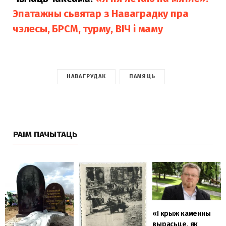
Эпатажны сьвятар з Наваградку пра
чэлесы, БРСМ, турму, ВІЧ і маму
НАВАГРУДАК
ПАМЯЦЬ
РАІМ ПАЧЫТАЦЬ
«І крыж каменны
вырасьце, як