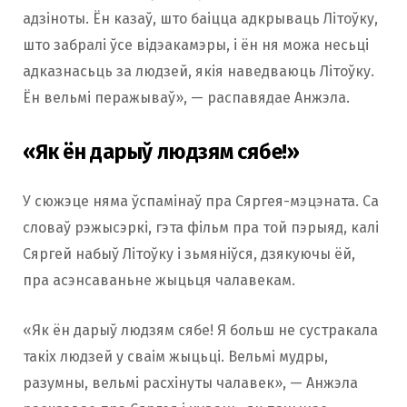
адзіноты. Ён казаў, што баіцца адкрываць Літоўку,
што забралі ўсе відэакамэры, і ён ня можа несьці
адказнасьць за людзей, якія наведваюць Літоўку.
Ён вельмі перажываў», — распавядае Анжэла.
«Як ён дарыў людзям сябе!»
У сюжэце няма ўспамінаў пра Сяргея-мэцэната. Са
словаў рэжысэркі, гэта фільм пра той пэрыяд, калі
Сяргей набыў Літоўку і зьмяніўся, дзякуючы ёй,
пра асэнсаваньне жыцьця чалавекам.
«Як ён дарыў людзям сябе! Я больш не сустракала
такіх людзей у сваім жыцьці. Вельмі мудры,
разумны, вельмі расхінуты чалавек», — Анжэла