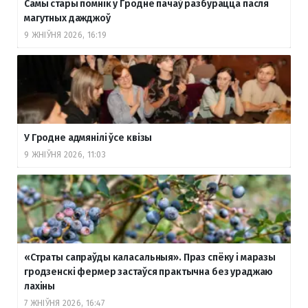
Самы стары помнік у Гродне пачаў разбурацца пасля
магутных дажджоў
9 ЖНІЎНЯ 2026, 16:19
У Гродне адмянілі ўсе квізы
9 ЖНІЎНЯ 2026, 11:03
«Страты сапраўды каласальныя». Праз спёку і маразы
гродзенскі фермер застаўся практычна без ураджаю
лахіны
7 ЖНІЎНЯ 2026, 16:47