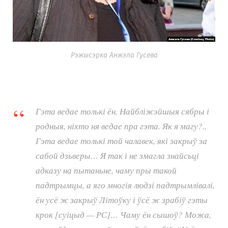
Рэжысэрка Анжэла Гусева
Гэта ведае толькі ён. Найбліжэйшыя сябры і
родныя, ніхто ня ведае пра гэта. Як я магу?..
Гэта ведае толькі той чалавек, які закрыў за
сабой дзьверы… Я так і не змагла знайсьці
адказу на пытаньне, чаму пры такой
падтрымцы, а яго многія людзі падтрымлівалі,
ён усё ж закрыў Літоўку і ўсё ж зрабіў гэты
крок [суіцыд — РС]… Чаму ён сышоў? Можа,