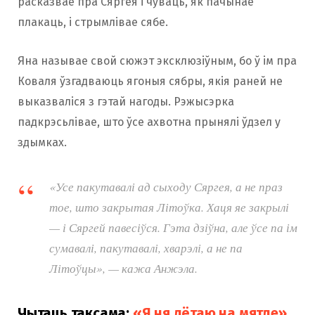
расказвае пра Сяргея і чуваць, як пачынае
плакаць, і стрымлівае сябе.
Яна называе свой сюжэт эксклюзіўным, бо ў ім пра
Коваля ўзгадваюць ягоныя сябры, якія раней не
выказваліся з гэтай нагоды. Рэжысэрка
падкрэсьлівае, што ўсе ахвотна прынялі ўдзел у
здымках.
«Усе пакутавалі ад сыходу Сяргея, а не праз
тое, што закрытая Літоўка. Хаця яе закрылі
— і Сяргей павесіўся. Гэта дзіўна, але ўсе па ім
сумавалі, пакутавалі, хварэлі, а не па
Літоўцы», — кажа Анжэла.
Чытаць таксама:
«Я ня лётаю на мятле».