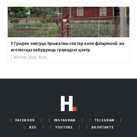
У Гродне знясуць прыватны сектар каля філармоніі: на
яго месцы пабудуюць грамадскі цэнтр
7 ЖНІЎНЯ 2026, 15:05
FACEBOOK
INSTAGRAM
TELEGRAM
RSS
YOUTUBE
ВКОНТАКТЕ