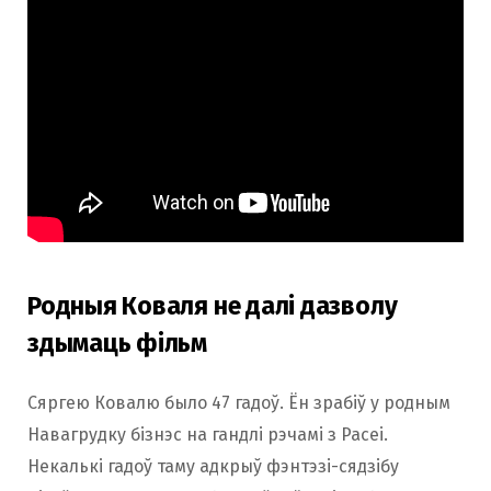
Родныя Коваля не далі дазволу
здымаць фільм
Сяргею Ковалю было 47 гадоў. Ён зрабіў у родным
Навагрудку бізнэс на гандлі рэчамі з Расеі. ​
Некалькі гадоў таму адкрыў фэнтэзі-сядзібу