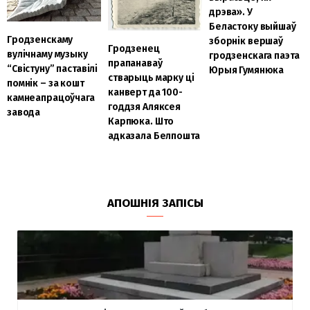
дрэва». У
Беластоку выйшаў
Гродзенскаму
зборнік вершаў
Гродзенец
вулічнаму музыку
гродзенскага паэта
прапанаваў
“Свістуну” паставілі
Юрыя Гумянюка
стварыць марку ці
помнік – за кошт
канверт да 100-
камнеапрацоўчага
годдзя Аляксея
завода
Карпюка. Што
адказала Белпошта
АПОШНІЯ ЗАПІСЫ