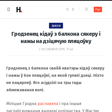
F
I
Рус
a
n
c
s
e
t
b
a
o
g
ЗАКОН
o
r
k
a
Гродзенец кідаў з балкона сякеру і
m
нажы на дзіцячую пляцоўку
30 СНЕЖНЯ 2019, 17:43
Гродзенец з балкона сваёй кватэры кідаў сякеру
і нажы ў бок пляцоўкі, на якой гулялі дзеці. Ніхто
не пацярпеў. Яго асудзілі на тры гады
абмежавання волі.
Міліцыя Гродна
распавяла
і пра іншыя
распаўсюджаныя выпадкі хуліганства. У Мастах