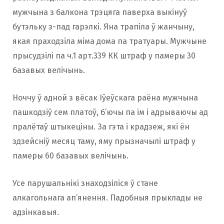
мужчына з балкона трэцяга паверха выкінуў
бутэльку з-пад гарэлкі. Яна трапіла ў жанчыну,
якая праходзіла міма дома па тратуары. Мужчыне
прысудзілі па ч.1 арт.339 КК штраф у памеры 30
базавых велічынь.
Ноччу ў адной з вёсак Іўеўскага раёна мужчына
пашкодзіў сем платоў, б’ючы па ім і адрываючы ад
пралётаў штыкеціны. За гэта і крадзеж, які ён
здзейсніў месяц таму, яму прызначылі штраф у
памеры 60 базавых велічынь.
Усе парушальнікі знаходзіліся ў стане
алкагольнага ап’янення. Падобныя прыклады не
адзінкавыя.