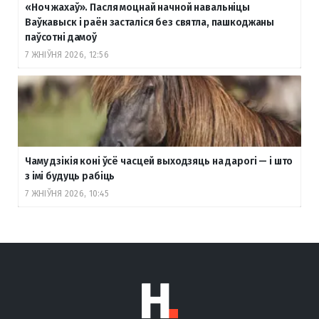
«Ноч жахаў». Пасля моцнай начной навальніцы
Ваўкавыск і раён засталіся без святла, пашкоджаны
паўсотні дамоў
7 ЖНІЎНЯ 2026, 12:56
Чаму дзікія коні ўсё часцей выходзяць на дарогі — і што
з імі будуць рабіць
7 ЖНІЎНЯ 2026, 10:45