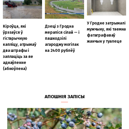
У Гродне затрымалі
Кіроўца, які
Дзеці з Гродна
мужчыну, які таемна
ўрэзаўся ў
мераліся сілай — і
фатаграфаваў
гістарычную
пашкодзілі
жанчын у туалеце
капліцу, атрымаў
агароджу могілак
два штрафы і
на 2400 рублёў
заплаціць за яе
аднаўленне
(абноўлена)
АПОШНІЯ ЗАПІСЫ