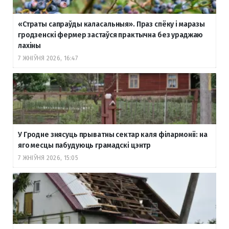
«Страты сапраўды каласальныя». Праз спёку і маразы
гродзенскі фермер застаўся практычна без ураджаю
лахіны
7 ЖНІЎНЯ 2026, 16:47
У Гродне знясуць прыватны сектар каля філармоніі: на
яго месцы пабудуюць грамадскі цэнтр
7 ЖНІЎНЯ 2026, 15:05