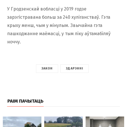
У Гродзенскай вобласці у 2019 годзе
зарэгістравана больш за 240 хуліганстваў. Гэта
крыху менш, чым у мінулым. Звычайна гэта
пашкоджанне маёмасці, у тым ліку аўтамабіляў
ноччу.
ЗАКОН
ЗДАРЭННІ
РАІМ ПАЧЫТАЦЬ