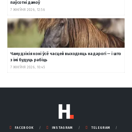
паўсотні дамоў
7 ЖНІЎНЯ 2026, 12:56
Чаму дзікія коні ўсё часцей выходзяць на дарогі — і што
з імі будуць рабіць
7 ЖНІЎНЯ 2026, 10:45
FACEBOOK
INSTAGRAM
TELEGRAM