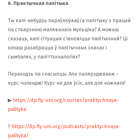
6. Практычная палітыка
Ты калі-небудзь параўноўваў/а палітыку з працай
па стварэнню маляванага мульціка? А можаш
сказаць, калі сітуацыя становіцца палітычнай? Ці
хочаш разабрацца ў палітычных знаках і
сымбалях, у паліттэхналогіях?
Пераходзь па спасылцы. Але папярэджваем –
курс-чэлендж! Курс не для ўсіх, але для кожнага!
▶
https://dp.fly-uni.org/courses/praktychnaya-
palityka
?
https://dp.fly-uni.org/podcasts/praktychnaya-
palityka/