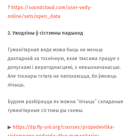
?
https://soundcloud.com/user-vedy-
online/sets/open_data
2. Уводзіны ў сістэмны падыход
Гуманітарная веда можа быць не меньш
дакладнай за тэхнічную, якая таксама працуе з
допускамі і верагоднасцямі, з нявызначанасцю.
Але тэхнары гэтага не палохаюцца, бо ўмеюць
лічыць.
Будзем разбірацца як можна “лічыць” складаныя
гуманітарныя сістэмы ды схемы.
▶
https://dp.fly-uni.org/courses/propedevtika-
sistemnogo-podxoda-dlya-gumanitariev