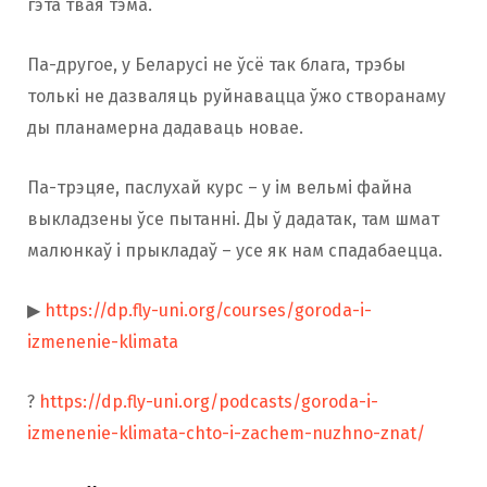
гэта твая тэма.
Па-другое, у Беларусі не ўсё так блага, трэбы
толькі не дазваляць руйнавацца ўжо створанаму
ды планамерна дадаваць новае.
Па-трэцяе, паслухай курс – у ім вельмі файна
выкладзены ўсе пытанні. Ды ў дадатак, там шмат
малюнкаў і прыкладаў – усе як нам спадабаецца.
▶
https://dp.fly-uni.org/courses/goroda-i-
izmenenie-klimata
?
https://dp.fly-uni.org/podcasts/goroda-i-
izmenenie-klimata-chto-i-zachem-nuzhno-znat/