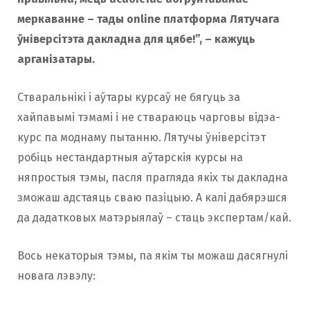
меркаванне – тады online платформа Лятучага
ўніверсітэта дакладна для цябе!”, – кажуць
арганізатары.
Стваральнікі і аўтары курсаў не бягуць за
хайпавымі тэмамі і не ствараюць чарговы відэа-
курс па моднаму пытанню. Лятучы ўніверсітэт
робіць нестандартныя аўтарскія курсы на
няпростыя тэмы, пасля прагляда якіх ты дакладна
зможаш адстаяць сваю пазіцыю. А калі дабярэшся
да дадатковых матэрыялаў – стаць экспертам/кай.
Вось некаторыя тэмы, па якім ты можаш дасягнулі
новага лэвэлу: