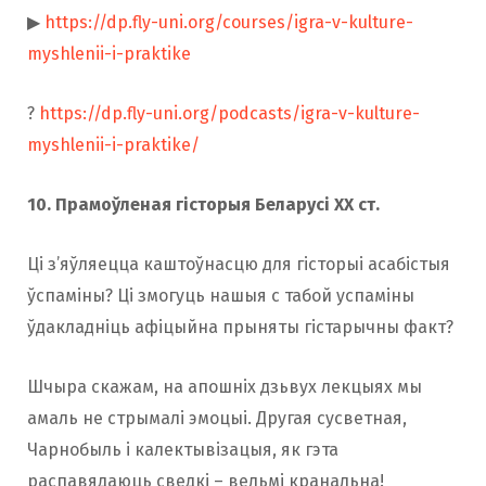
▶
https://dp.fly-uni.org/courses/igra-v-kulture-
myshlenii-i-praktike
?
https://dp.fly-uni.org/podcasts/igra-v-kulture-
myshlenii-i-praktike/
10.
Прамоўленая гісторыя Беларусі ХХ ст.
Ці з’яўляецца каштоўнасцю для гісторыі асабістыя
ўспаміны? Ці змогуць нашыя с табой успаміны
ўдакладніць афіцыйна прыняты гістарычны факт?
Шчыра скажам, на апошніх дзьвух лекцыях мы
амаль не стрымалі эмоцыі. Другая сусветная,
Чарнобыль і калектывізацыя, як гэта
распавядаюць сведкі – вельмі кранальна!