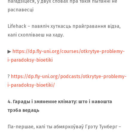
пагадзіцеся, у двух словах пра такія пытанні не
распавесці
Lifehack – павяліч хуткасць прайгравання відэа,
калі схопліваеш на хаду.
▶
https://dp.fly-uni.org/courses/otkrytye-problemy-
i-paradoksy-bioetiki
?
https://dp.fly-uni.org/podcasts/otkrytye-problemy-
i-paradoksy-bioetiki/
4.
Гарады і змяненне клімату: што і навошта
трэба ведаць
Па-першае, калі ты абмяркоўваў Грэту Тунберг –