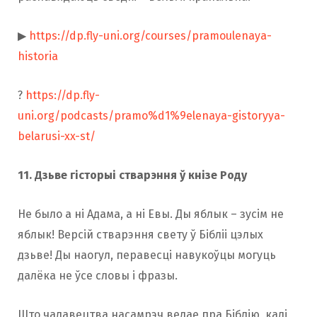
▶
https://dp.fly-uni.org/courses/pramoulenaya-
historia
?
https://dp.fly-
uni.org/podcasts/pramo%d1%9elenaya-gistoryya-
belarusi-xx-st/
11. Дзьве гісторыі стварэння ў кнізе Роду
Не было а ні Адама, а ні Евы. Ды яблык – зусім не
яблык! Версій стварэння свету ў Бібліі цэлых
дзьве! Ды наогул, перавесці навукоўцы могуць
далёка не ўсе словы і фразы.
Што чалавецтва насамрэч ведае пра Біблію, калі