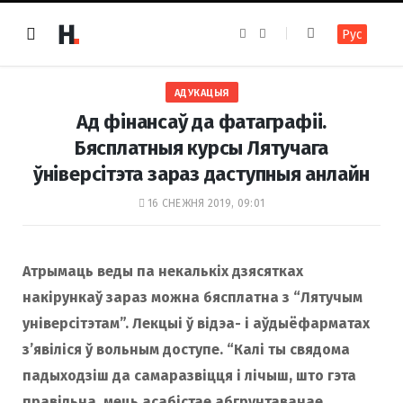
F
I
Рус
a
n
c
s
e
t
b
a
o
g
АДУКАЦЫЯ
o
r
k
a
Ад фінансаў да фатаграфіі.
m
Бясплатныя курсы Лятучага
ўніверсітэта зараз даступныя анлайн
16 СНЕЖНЯ 2019, 09:01
Атрымаць веды па некалькіх дзясятках
накірункаў зараз можна бясплатна з “Лятучым
універсітэтам”. Лекцыі ў відэа- і аўдыёфарматах
з’явіліся ў вольным доступе. “Калі ты свядома
падыходзіш да самаразвіцця і лічыш, што гэта
правільна, мець асабістае абгрунтаванае