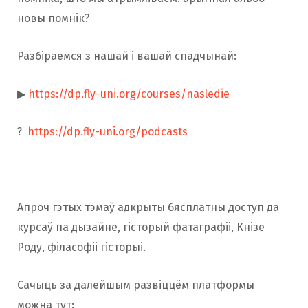
новы помнік?
Разбіраемся з нашай і вашай спадчынай:
▶
https://dp.fly-uni.org/courses/nasledie
?
https://dp.fly-uni.org/podcasts
Апроч гэтых тэмаў адкрыты бясплатны доступ да
курсаў па
дызайне, гісторый фатаграфіі, Кнізе
Роду, філасофіі
гісторыі.
Сачыць за далейшым развіццём платформы
можна тут: