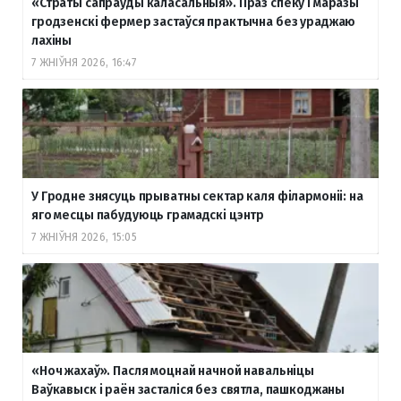
«Страты сапраўды каласальныя». Праз спёку і маразы
гродзенскі фермер застаўся практычна без ураджаю
лахіны
7 ЖНІЎНЯ 2026, 16:47
У Гродне знясуць прыватны сектар каля філармоніі: на
яго месцы пабудуюць грамадскі цэнтр
7 ЖНІЎНЯ 2026, 15:05
«Ноч жахаў». Пасля моцнай начной навальніцы
Ваўкавыск і раён засталіся без святла, пашкоджаны