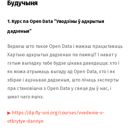
Будучыня
1. Курс па Open Data “Уводзіны ў адкрытыя
дадзеныя”
Ведаеш што такое Open Data і мажаш працытаваць
Хартыю адкрытых дадзеных па памяці? І нават у
гэтым выпадку табе будзе цікава даведацца: хто і
як можа атрымаць выгаду ад Open Data, хто і як
збірае і ацэньвае дадзеныя, што лічаць эксперты
пра становішча з Open Data у свеце ды ў нас, і
шмат чаго яшчэ.
▶ https://dp.fly-uni.org/courses/vvedenie-v-
otkrytye-dannye