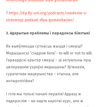
?.
https://dp.fly-uni.org/podcasts/vvedenie-v-
sistemnyj-podxod-dlya-gumanitariev/
3. Адкрытыя праблемы і парадоксы біяэтыкі
Як выяўляецца сутнасць жыцця і смерці?
Медыцынскі “сіндром бога”- to will or not to will.
Гарвардскі крытэр смерці – ці актуальны пры
цяперашнім узроўні медыцыны? Эўтаназія,
сурагатнае мацярынства – этычна, але
антырэлігійна?
І гэта мы толькі пачалі пералік! Адразу ж
падкрэслім – не надта кароткі курс, але ж