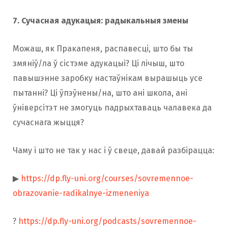
7. Сучасная адукацыя: радыкальныя змены
Можаш, як Пракапеня, распавесці, што бы ты
змяніў/ла ў сістэме адукацыі? Ці лічыш, што
павышэнне заробку настаўнікам вырашыць усе
пытанні? Ці ўпэўнены/на, што ані школа, ані
ўніверсітэт не змогуць падрыхтаваць чалавека да
сучаснага жыцця?
Чаму і што не так у нас і ў свеце, давай разбірацца:
▶
https://dp.fly-uni.org/courses/sovremennoe-
obrazovanie-radikalnye-izmeneniya
?
https://dp.fly-uni.org/podcasts/sovremennoe-