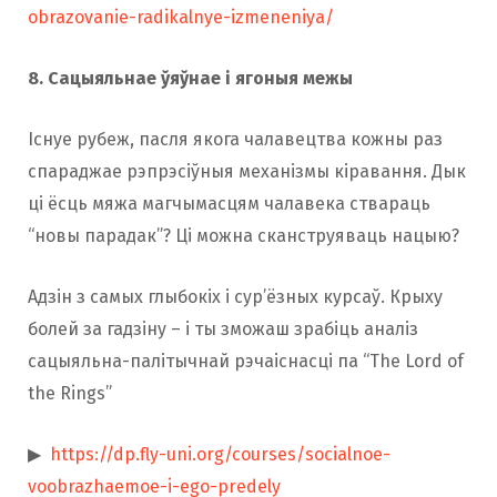
obrazovanie-radikalnye-izmeneniya/
8. Сацыяльнае ўяўнае і ягоныя межы
Існуе рубеж, пасля якога чалавецтва кожны раз
спараджае рэпрэсіўныя механізмы кіравання. Дык
ці ёсць мяжа магчымасцям чалавека ствараць
“новы парадак”? Ці можна сканструяваць нацыю?
Адзін з самых глыбокіх і сур’ёзных курсаў. Крыху
болей за гадзіну – і ты зможаш зрабіць аналіз
сацыяльна-палітычнай рэчаіснасці па “The Lord of
the Rings”
▶
https://dp.fly-uni.org/courses/socialnoe-
voobrazhaemoe-i-ego-predely