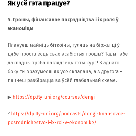
Як усё гэта працуе?
5.
Грошы, фінансавае пасрэдніцтва і іх роля ў
эканоміцы
Плануеш майніць біткоіны, гуляць на біржы ці ў
цябе проста ёсць свае асабістыя грошы? Тады табе
дакладны трэба паглядзець гэты курс! З аднаго
боку ты зразумееш як усе складана, а з другога –
пачнеш разбірацца ва ўсёй глабальнай схеме.
▶
https://dp.fly-uni.org/courses/dengi
?
https://dp.fly-uni.org/podcasts/dengi-finansovoe-
posrednichestvo-i-ix-rol-v-ekonomike/