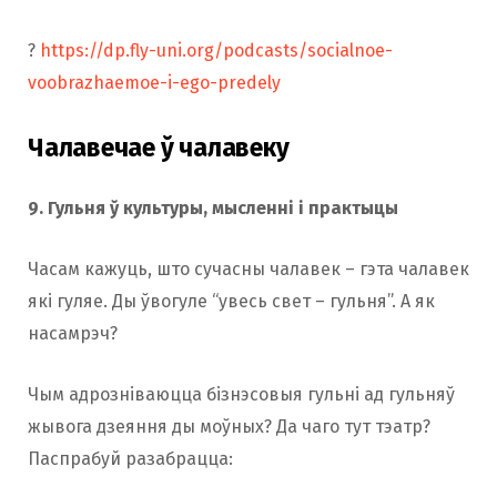
?
https://dp.fly-uni.org/podcasts/socialnoe-
voobrazhaemoe-i-ego-predely
Чалавечае ў чалавеку
9. Гульня ў культуры, мысленні і практыцы
Часам кажуць, што сучасны чалавек – гэта чалавек
які гуляе. Ды ўвогуле “увесь свет – гульня”. А як
насамрэч?
Чым адрозніваюцца бізнэсовыя гульні ад гульняў
жывога дзеяння ды моўных? Да чаго тут тэатр?
Паспрабуй разабрацца: