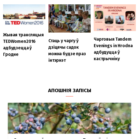
Жывая трансляцыя
Чарговыя Tandem
Стаць у чаргу ў
TEDWomen2016
Evenings in Hrodna
дзіцячы садок
адбудзецца ў
адбудуцца ў
можна будзе праз
Гродне
кастрычніку
інтэрнэт
АПОШНІЯ ЗАПІСЫ