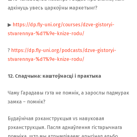
адкінуць увесь царкоўны маркетынг?
▶
https://dp.fly-uni.org/courses/dzve-gistoryi-
stvarennya-%d1%9e-knize-rodu/
?
https://dp.fly-uni.org/podcasts/dzve-gistoryi-
stvarennya-%d1%9e-knize-rodu/
12. Спадчына: каштоўнасці і практыка
Чаму Гарадавы гэта не помнік, а зарослы падмурак
замка – помнік?
Будаўнічая рэканструкцыя vs навуковая
рэканструкцыя. Пасля аднаўлення гістарычнага
помніка, што мы атрымліваем: арыгінал альбо