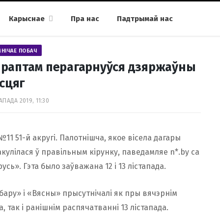
Карыснае
Пра нас
Падтрымай нас
МНІЧАЕ ПОБАЧ
і раптам перагарнуўся дзяржаўны
сцяг
АПАДА 2019, 11:30
1 51-й акругі. Палотнішча, якое вісела дагары
кулілася ў правільным кірунку, паведамляе n*.by са
ь». Гэта было заўважана 12 і 13 лістапада.
ыбару» і «Вясны» прысутнічалі як пры вячэрнім
 так і ранішнім распячатванні 13 лістапада.