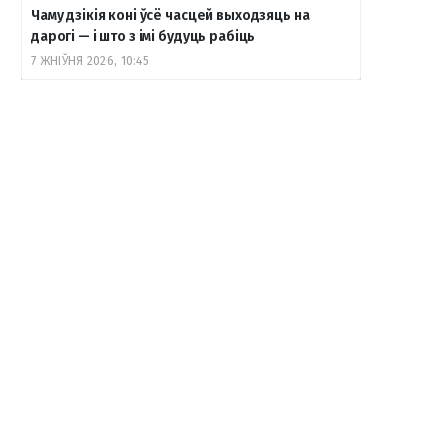
Чаму дзікія коні ўсё часцей выходзяць на
дарогі — і што з імі будуць рабіць
7 ЖНІЎНЯ 2026, 10:45