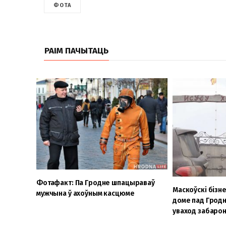
ФОТА
РАІМ ПАЧЫТАЦЬ
Фотафакт: Па Гродне шпацыраваў
Маскоўскі бізне
мужчына ў ахоўным касцюме
доме пад Гродн
уваход забаро