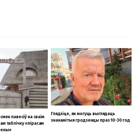
Глядзіце, як могуць выглядаць
смен павесіў на сваім
знакамітыя гродзенцы праз 10-30 год
ам таблічку «пі
расам
нены»