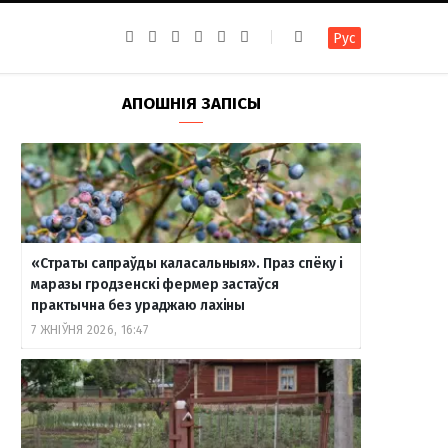
F
I
T
R
Y
В
Рус
a
n
e
S
o
к
c
s
l
S
u
о
e
t
e
T
н
b
a
g
u
т
АПОШНІЯ ЗАПІСЫ
o
g
r
b
а
o
r
a
e
к
k
a
m
т
m
е
«Страты сапраўды каласальныя». Праз спёку і
маразы гродзенскі фермер застаўся
практычна без ураджаю лахіны
7 ЖНІЎНЯ 2026, 16:47