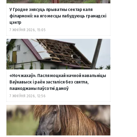
У Гродне знясуць прыватны сектар каля
філармоніі: на яго месцы пабудуюць грамадскі
цэнтр
7 ЖНІЎНЯ 2026, 15:05
«Ноч жахаў». Пасля моцнай начной навальніцы
Ваўкавыск і раён засталіся без святла,
пашкоджаны паўсотні дамоў
7 ЖНІЎНЯ 2026, 12:56