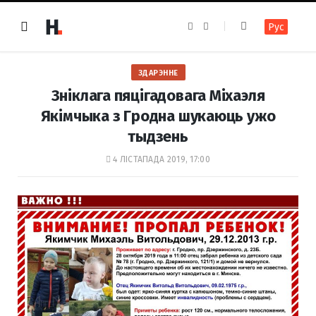
F
I
Рус
a
n
c
s
e
t
b
a
o
g
ЗДАРЭННЕ
o
r
k
a
Зніклага пяцігадовага Міхаэля
m
Якімчыка з Гродна шукаюць ужо
тыдзень
4 ЛІСТАПАДА 2019, 17:00