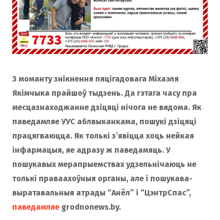
З моманту знікнення пяцігадовага Міхаэля
Якімчыка прайшоў тыдзень. Да гэтага часу пра
месцазнаходжанне дзіцяці нічога не вядома. Як
паведамляе УУС аблвыканкама, пошукі дзіцяці
працягваюцца. Як толькі з’явіцца хоць нейкая
інфармацыя, яе адразу ж паведамяць. У
пошукавых мерапрыемствах удзельнічаюць не
толькі праваахоўныя органы, але і пошукава-
выратавальныя атрады “Анёл” і “ЦэнтрСпас”,
паведамляе
grodnonews.by.