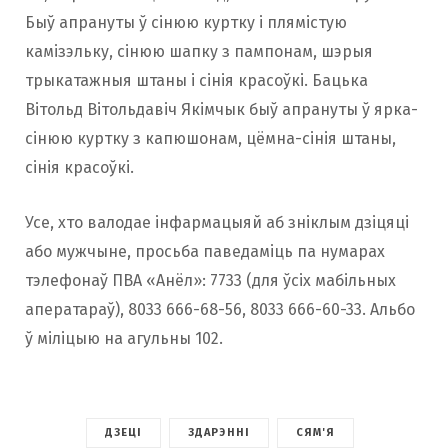
Быў апрануты ў сінюю куртку і плямістую
камізэльку, сінюю шапку з пампонам, шэрыя
трыкатажныя штаны і сінія красоўкі. Бацька
Вітольд Вітольдавіч Якімчык быў апрануты ў ярка-
сінюю куртку з капюшонам, цёмна-сінія штаны,
сінія красоўкі.
Усе, хто валодае інфармацыяй аб зніклым дзіцяці
або мужчыне, просьба паведаміць па нумарах
тэлефонаў ПВА «Анёл»: 7733 (для ўсіх мабільных
аператараў), 8033 666-68-56, 8033 666-60-33. Альбо
ў міліцыю на агульны 102.
ДЗЕЦІ
ЗДАРЭННІ
СЯМ'Я