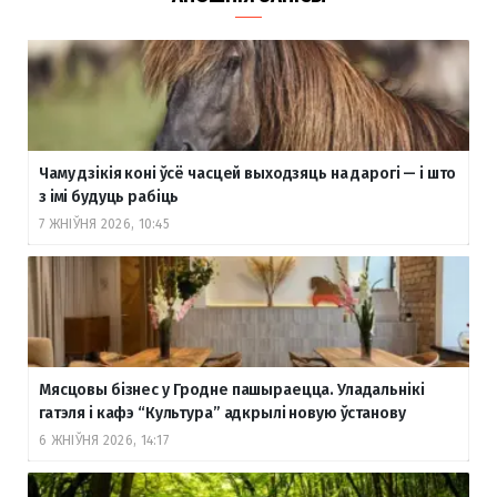
Чаму дзікія коні ўсё часцей выходзяць на дарогі — і што
з імі будуць рабіць
7 ЖНІЎНЯ 2026, 10:45
Мясцовы бізнес у Гродне пашыраецца. Уладальнікі
гатэля і кафэ “Культура” адкрылі новую ўстанову
6 ЖНІЎНЯ 2026, 14:17