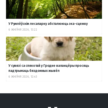
У Румлёўскім лесапарку абсталююць эка-сцежку
6 ЖНІЎНЯ 2026, 13:22
У сувязі са спякотай у Гродне валанцёры просяць
падтрымаць бяздомных жывёл
6 ЖНІЎНЯ 2026, 12:45