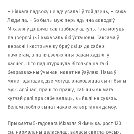
– Ніякага падвоху не адчувала і ў той дзень, – кажа
Людміла. – Бо былы муж перыядычна адводзіў
Міхаэля ў дзіцячы сад і забіраў адтуль. Гэта могуць
пацвердзіць і выхавальнікі ўстановы. Таксама ў
верасні і кастрычніку браў дзіця да сябе з
начлегам, а па нядзелях яны разам хадзілі ў
касцёл. Што падштурхнула Вітольда на такі
безразважны ўчынак, нават не ўяўляю. Няма ў
мяне і здагадак, дзе могуць знаходзіцца сын і былы
муж. Адзінае, пра што прашу, каб яны як мага
хутчэй далі пра сябе ведаць, выйшлі на сувязь.
Вельмі люблю сына і чакаю яе вяртання дамоў.
Прыкметы 5-гадовага Міхаэля Якімчыка: рост 120
см, нармальны целасклад, валасы светла-русыя.