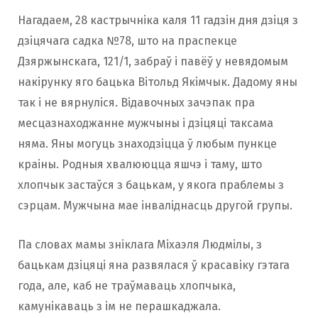
Нагадаем, 28 кастрычніка каля 11 гадзін дня дзіця з
дзіцячага садка №78, што на праспекце
Дзяржынскага, 121/1, забраў і павёў у невядомым
накірунку яго бацька Вітольд Якімчык. Дадому яны
так і не вярнуліся. Відавочных зачэпак пра
месцазнаходжанне мужчыны і дзіцяці таксама
няма. Яны могуць знаходзіцца ў любым пункце
краіны. Родныя хвалююцца яшчэ і таму, што
хлопчык застаўся з бацькам, у якога праблемы з
сэрцам. Мужчына мае інваліднасць другой групы.
Па словах мамы зніклага Міхаэля Людмілы, з
бацькам дзіцяці яна развялася ў красавіку гэтага
года, але, каб не траўмаваць хлопчыка,
камунікаваць з ім не перашкаджала.