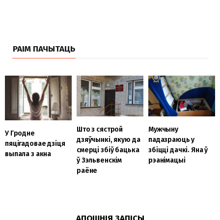
РАІМ ПАЧЫТАЦЬ
Што з сястрой
Мужчыну
У Гродне
дзяўчынкі, якую да
падазраюць у
пяцігадовае дзіця
смерці збіў бацька
збіцці дачкі. Яна ў
выпала з акна
ў Зэльвенскім
рэанімацыі
раёне
АПОШНІЯ ЗАПІСЫ