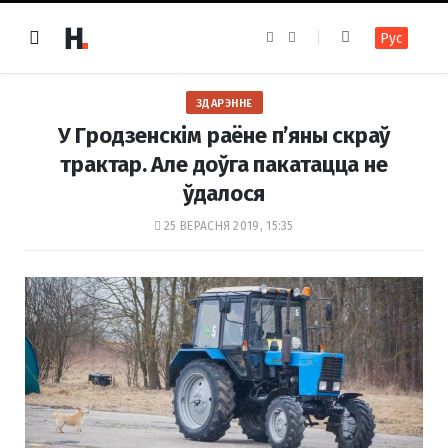
F
I
Рус
a
n
c
s
e
t
b
a
o
g
ЗДАРЭННЕ
o
r
k
a
У Гродзенскім раёне п’яны скраў
m
трактар. Але доўга пакатацца не
ўдалося
25 ВЕРАСНЯ 2019, 15:35