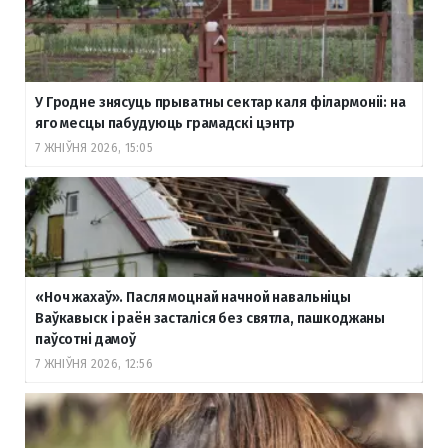
У Гродне знясуць прыватны сектар каля філармоніі: на
яго месцы пабудуюць грамадскі цэнтр
7 ЖНІЎНЯ 2026, 15:05
«Ноч жахаў». Пасля моцнай начной навальніцы
Ваўкавыск і раён засталіся без святла, пашкоджаны
паўсотні дамоў
7 ЖНІЎНЯ 2026, 12:56