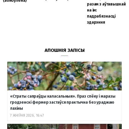
(абноўлена)
разам з аўтавышкай
на ім:
падрабязнасці
здарэння
АПОШНІЯ ЗАПІСЫ
«Страты сапраўды каласальныя». Праз спёку і маразы
гродзенскі фермер застаўся практычна без ураджаю
лахіны
7 ЖНІЎНЯ 2026, 16:47