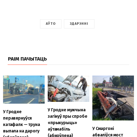
АЎТО
ЗДАРЭННІ
РАІМ ПАЧЫТАЦЬ
У Гродне мужчына
У Гродне
загінуў пры спробе
перавярнуўся
«прыкурыць»
катафалк — труна
У Смаргоні
аўтамабіль
выпала на дарогу
абваліўся мост
(абноўлена)