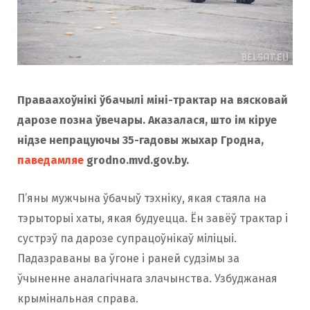
Праваахоўнікі ўбачылі міні-трактар на вясковай
дарозе позна ўвечары. Аказалася, што ім кіруе
нідзе непрацуючы 35-гадовы жыхар Гродна,
паведамляе
grodno.mvd.gov.by.
П’яны мужчына ўбачыў тэхніку, якая стаяла на
тэрыторыі хаты, якая будуецца. Ён завёў трактар і
сустрэў па дарозе супрацоўнікаў міліцыі.
Падазраваны ва ўгоне і раней судзімы за
ўчыненне аналагічнага злачынства. Узбуджаная
крымінальная справа.