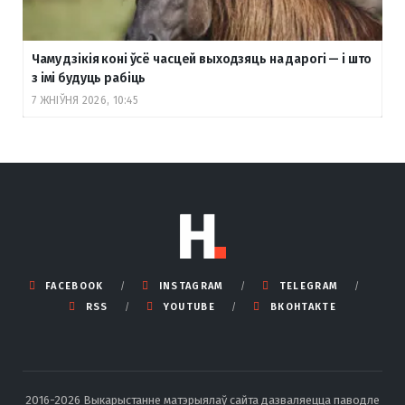
Чаму дзікія коні ўсё часцей выходзяць на дарогі — і што
з імі будуць рабіць
7 ЖНІЎНЯ 2026, 10:45
FACEBOOK
INSTAGRAM
TELEGRAM
RSS
YOUTUBE
ВКОНТАКТЕ
2016-2026 Выкарыстанне матэрыялаў сайта дазваляецца паводле