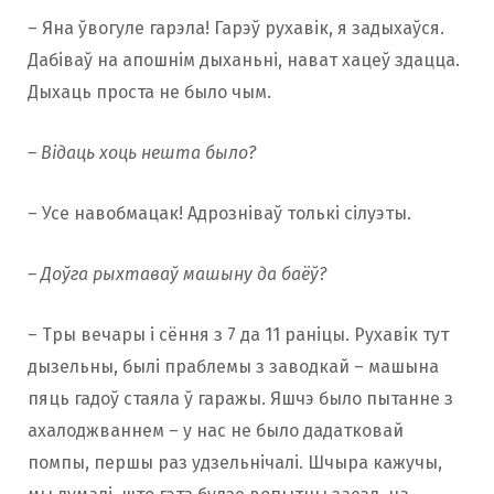
– Яна ўвогуле гарэла! Гарэў рухавік, я задыхаўся.
Дабіваў на апошнім дыханьні, нават хацеў здацца.
Дыхаць проста не было чым.
– Відаць хоць нешта было?
– Усе навобмацак! Адрозніваў толькі сілуэты.
– Доўга рыхтаваў машыну да баёў?
– Тры вечары і сёння з 7 да 11 раніцы. Рухавік тут
дызельны, былі праблемы з заводкай – машына
пяць гадоў стаяла ў гаражы. Яшчэ было пытанне з
ахалоджваннем – у нас не было дадатковай
помпы, першы раз удзельнічалі. Шчыра кажучы,