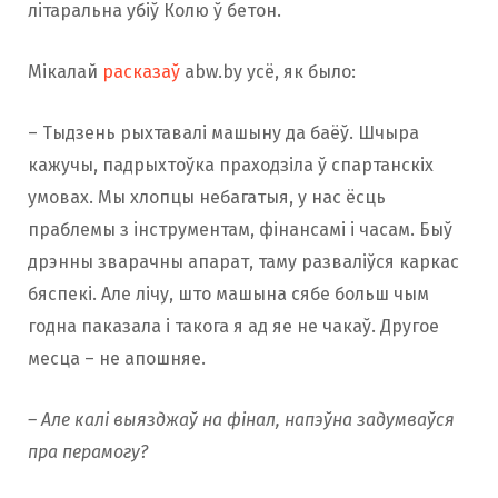
літаральна убіў Колю ў бетон.
Мікалай
расказаў
abw.by усё, як было:
– Тыдзень рыхтавалі машыну да баёў. Шчыра
кажучы, падрыхтоўка праходзіла ў спартанскіх
умовах. Мы хлопцы небагатыя, у нас ёсць
праблемы з інструментам, фінансамі і часам. Быў
дрэнны зварачны апарат, таму разваліўся каркас
бяспекі. Але лічу, што машына сябе больш чым
годна паказала і такога я ад яе не чакаў. Другое
месца – не апошняе.
– Але калі выязджаў на фінал, напэўна задумваўся
пра перамогу?