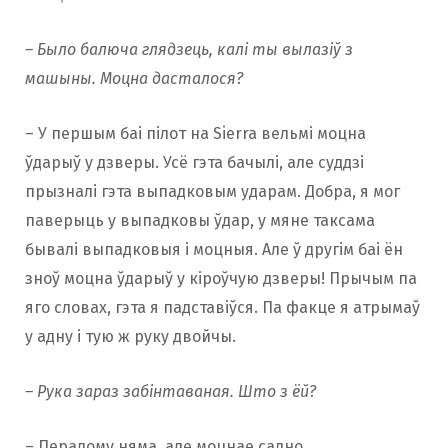
– Было балюча глядзець, калі ты вылазіў з
машыны. Моцна дасталося?
– У першым баі пілот на Sierra вельмі моцна
ўдарыў у дзверы. Усё гэта бачылі, але суддзі
прызналі гэта выпадковым ударам. Добра, я мог
паверыць у выпадковы ўдар, у мяне таксама
бывалі выпадковыя і моцныя. Але ў другім баі ён
зноў моцна ўдарыў у кіроўчую дзверы! Прычым па
яго словах, гэта я падставіўся. Па факце я атрымаў
у адну і тую ж руку двойчы.
– Рука зараз забінтаваная. Што з ёй?
– Пералому няма, але моцнае садно.