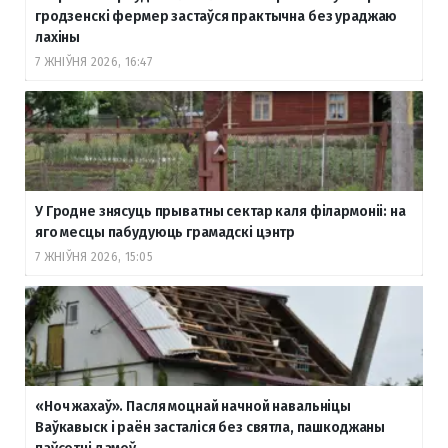
гродзенскі фермер застаўся практычна без ураджаю
лахіны
7 ЖНІЎНЯ 2026, 16:47
У Гродне знясуць прыватны сектар каля філармоніі: на
яго месцы пабудуюць грамадскі цэнтр
7 ЖНІЎНЯ 2026, 15:05
«Ноч жахаў». Пасля моцнай начной навальніцы
Ваўкавыск і раён засталіся без святла, пашкоджаны