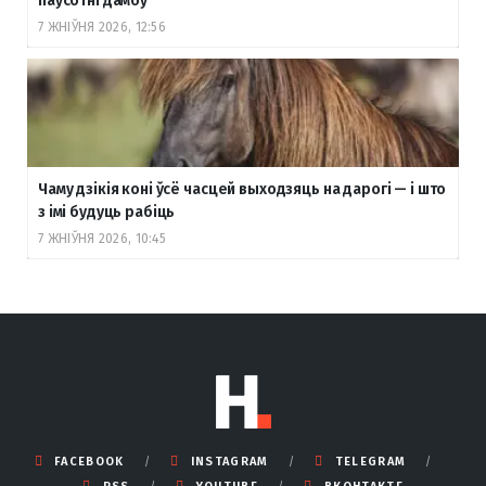
паўсотні дамоў
7 ЖНІЎНЯ 2026, 12:56
Чаму дзікія коні ўсё часцей выходзяць на дарогі — і што
з імі будуць рабіць
7 ЖНІЎНЯ 2026, 10:45
FACEBOOK
INSTAGRAM
TELEGRAM