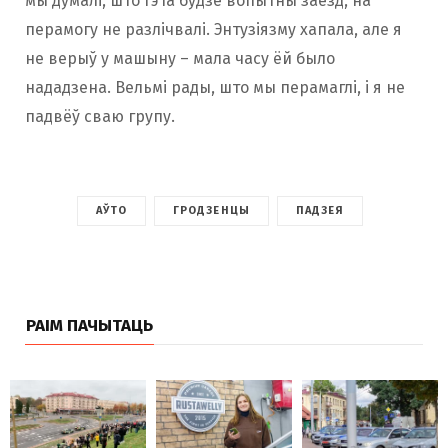
мы думалі, што гэта будзе вопытны заезд, на
перамогу не разлічвалі. Энтузіязму хапала, але я
не верыў у машыну – мала часу ёй было
нададзена. Вельмі рады, што мы перамаглі, і я не
падвёў сваю групу.
АЎТО
ГРОДЗЕНЦЫ
ПАДЗЕЯ
РАІМ ПАЧЫТАЦЬ