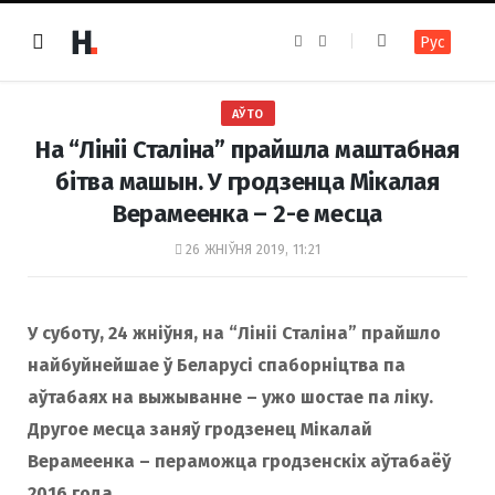
F
I
Рус
a
n
c
s
e
t
b
a
o
g
АЎТО
o
r
k
a
На “Лініі Сталіна” прайшла маштабная
m
бітва машын. У гродзенца Мікалая
Верамеенка – 2-е месца
26 ЖНІЎНЯ 2019, 11:21
У суботу, 24 жніўня, на “Лініі Сталіна” прайшло
найбуйнейшае ў Беларусі спаборніцтва па
аўтабаях на выжыванне – ужо шостае па ліку.
Другое месца заняў гродзенец Мікалай
Верамеенка – пераможца гродзенскіх аўтабаёў
2016 года.