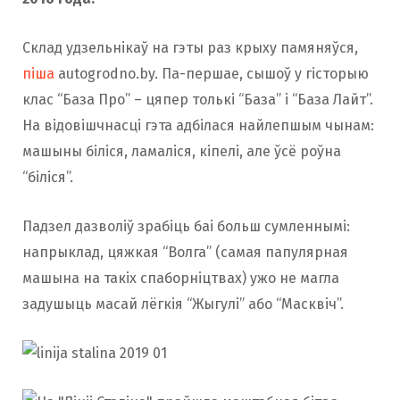
Склад удзельнікаў на гэты раз крыху памяняўся,
піша
autogrodno.by. Па-першае, сышоў у гісторыю
клас “База Про” – цяпер толькі “База” і “База Лайт”.
На відовішчнасці гэта адбілася найлепшым чынам:
машыны біліся, ламаліся, кіпелі, але ўсё роўна
“біліся”.
Падзел дазволіў зрабіць баі больш сумленнымі:
напрыклад, цяжкая “Волга” (самая папулярная
машына на такіх спаборніцтвах) ужо не магла
задушыць масай лёгкія “Жыгулі” або “Масквіч”.