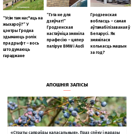
“Гэта не для
Гродзенская
“Усім там нас*аць на
дзяўчат!”
вобласць – самая
жыхароў?” У
Гродзенская
аўтамабілізаваная ў
цэнтры Гродна
настаўніца змяніла
Беларусі. Як
здымаюць ролік
прафесію – цяпер
змянілася
пра дрыфт – вось
паліруе BMW і Audi
колькасць машын
што думаюць
за год?
гараджане
АПОШНІЯ ЗАПІСЫ
«Страты сапраўды каласальныя». Праз спёку і маразы