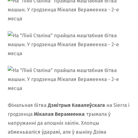
Фінальная бітва
Дзмітрыя Кавалеўскага
на Sierra і
гродзенца
Мікалая Верамеенка
трымала ў
напружанні да апошніх хвілін. Хлопцы
абменьваліся ўдарамі, але ў выніку Дзіма