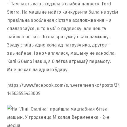
– Там тактыка зыходзіла з слабой падвескі Ford
Sierra. На машыне майго канкурэнта была не зусім
правільна зробленая сістэма ахалоджвання – я
спадзяваўся, што выб’ю падвеску, але нешта
пайшло не так. Позна зразумеў сваю памылку.
Ззаду стаіць адно кола ад пагрузчыка, другое –
звычайнае, і яно чаплялася, машыну не заносіла.
Калі б было інакш, я б лёгка атрымаў перамогу.
Мне не хапіла аднаго ўдару.
https://www.facebook.com/s.n.veremeenko/posts/24
14563595453009