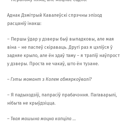
Аднак Дзмітрый Кавалеўскі спрэчны эпізод
расцаніў інакш:
– Першы ўдар у дзверы быў выпадковы, але мая
віна – не паспеў скіраваць. Другі раз я цэліўся ў
задняе крыло, але ён здаў таму – я трапіў наўпрост
у дзверы. Проста не чакаў, што ён тузане.
– Гэты момант з Колем абмяркоўвалі?
– Я падыходзіў, папрасіў прабачэння. Пагаварылі,
нібыта не крыўдзіцца.
– Твая машына моцна капціла …