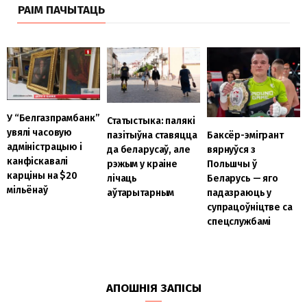
РАІМ ПАЧЫТАЦЬ
У “Белгазпрамбанк”
Статыстыка: палякі
увялі часовую
пазітыўна ставяцца
Баксёр-эмігрант
адміністрацыю і
да беларусаў, але
вярнуўся з
канфіскавалі
рэжым у краіне
Польшчы ў
карціны на $20
лічаць
Беларусь — яго
мільёнаў
аўтарытарным
падазраюць у
супрацоўніцтве са
спецслужбамі
АПОШНІЯ ЗАПІСЫ