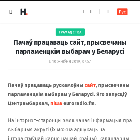
F
I
Рус
a
n
c
s
e
t
b
a
o
g
ГРАМАДСТВА
o
r
k
a
Пачаў працаваць сайт, прысвечаны
m
парламенцкім выбарам у Беларусі
10 ЖНІЎНЯ 2019, 07:57
Пачаў працаваць рускамоўны
сайт
, прысвечаны
парламенцкім выбарам у Беларусі. Яго запусціў
Цэнтрвыбаркам,
піша
euroradio.fm.
На інтэрнэт-старонцы змешчаная інфармацыя пра
выбарчыя акругі (іх можна адшукаць на
інтэрактыўнай карце нашай краіны), каляндарны