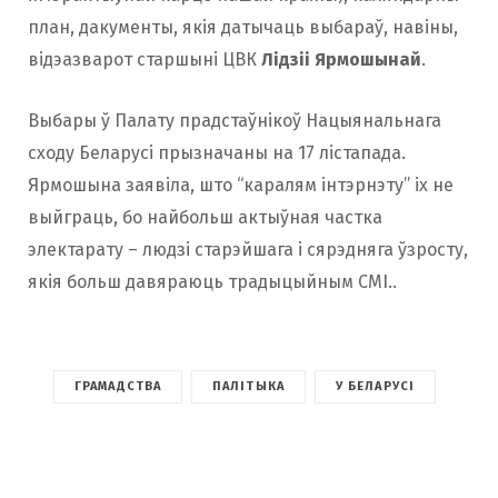
план, дакументы, якія датычаць выбараў, навіны,
відэазварот старшыні ЦВК
Лідзіі Ярмошынай
.
Выбары ў Палату прадстаўнікоў Нацыянальнага
сходу Беларусі прызначаны на 17 лістапада.
Ярмошына заявіла, што “каралям інтэрнэту” іх не
выйграць, бо найбольш актыўная частка
электарату – людзі старэйшага і сярэдняга ўзросту,
якія больш давяраюць традыцыйным СМІ..
ГРАМАДСТВА
ПАЛІТЫКА
У БЕЛАРУСІ