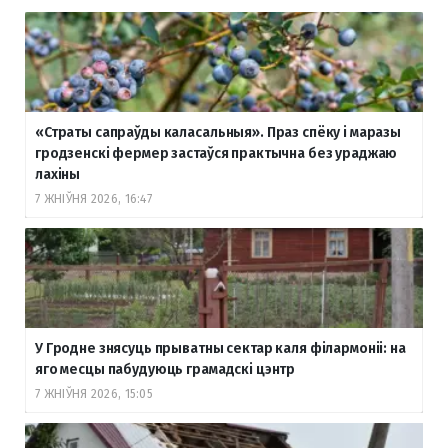
«Страты сапраўды каласальныя». Праз спёку і маразы
гродзенскі фермер застаўся практычна без ураджаю
лахіны
7 ЖНІЎНЯ 2026, 16:47
У Гродне знясуць прыватны сектар каля філармоніі: на
яго месцы пабудуюць грамадскі цэнтр
7 ЖНІЎНЯ 2026, 15:05