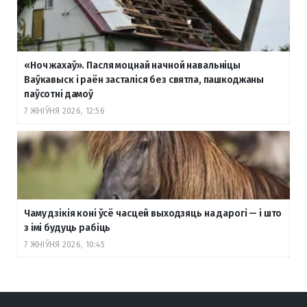
«Ноч жахаў». Пасля моцнай начной навальніцы
Ваўкавыск і раён засталіся без святла, пашкоджаны
паўсотні дамоў
7 ЖНІЎНЯ 2026, 12:56
Чаму дзікія коні ўсё часцей выходзяць на дарогі — і што
з імі будуць рабіць
7 ЖНІЎНЯ 2026, 10:45