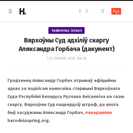
F
I
Рус
a
n
c
s
e
t
b
a
o
g
ТАЯМНІЧАЕ ПОБАЧ
o
r
k
a
Вярхоўны Суд адхіліў скаргу
m
Аляксандра Горбача (дакумент)
27 ЛІПЕНЯ 2019, 08:20
Гродзенец Аляксандр Горбач атрымаў афіцыйны
адказ за подпісам намесніка старшыні Вярхоўнага
Суда Рэспублікі Беларусь Руслана Аніскевіча на сваю
скаргу. Вярхоўны Суд пацвердзіў штраф, да якога
быў засуджаны Аляксандр Горбач,
паведамляе
harodniaspring.org.