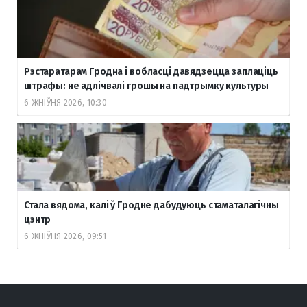
Рэстаратарам Гродна і вобласці давядзецца заплаціць
штрафы: не адлічвалі грошы на падтрымку культуры
6 ЖНІЎНЯ 2026, 10:30
Стала вядома, калі ў Гродне дабудуюць стаматалагічны
цэнтр
6 ЖНІЎНЯ 2026, 09:51