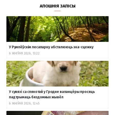
АПОШНІЯ ЗАПІСЫ
У Румлёўскім лесапарку абсталююць эка-сцежку
6 ЖНІЎНЯ 2026, 13:22
У сувязі са спякотай у Гродне валанцёры просяць
падтрымаць бяздомных жывёл
6 ЖНІЎНЯ 2026, 12:45