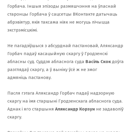
Горбача. Іншыя эпізоды размяшчэння на ўласнай
старонцы Горбача ў сацсетцы ВКонтакте датычаць
абрэвіятур, якія таксама ніяк не могуць лічыцца
экстрэмісцкімі.
Не пагадзіўшыся з абсурднай пастановай, Аляксандр
Горбач падаў касацыйную скаргу ў Гродзенскі
абласны суд. Суддзя абласнога суда
Васіль Скок
доўга
разглядаў скаргу, а ў выніку ўсё ж не змог
адмяніць пастанову.
Пасля гэтага Аляксандр Горбач падаў надзорную
скаргу на імя старшыні Гродзенскага абласнога суда.
Аднак і яго старшыня
Аляксандр Корзун
не задаволіў
скаргу.