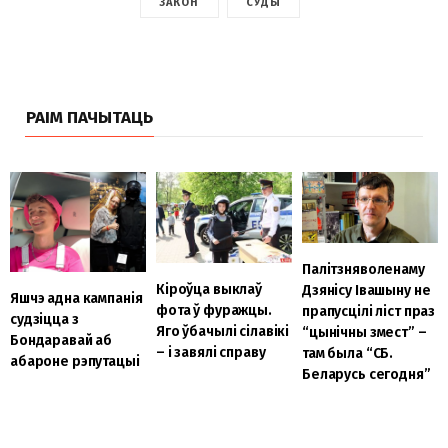
ЗАКОН
СУДЫ
РАІМ ПАЧЫТАЦЬ
Палітзняволенаму
Кіроўца выклаў
Дзянісу Івашыну не
Яшчэ адна кампанія
фота ў фуражцы.
прапусцілі ліст праз
судзіцца з
Яго ўбачылі сілавікі
“цынічны змест” –
Бондаравай аб
– і завялі справу
там была “СБ.
абароне рэпутацыі
Беларусь сегодня”