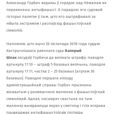
Аляксандр Горбач ведамы ў горадзе над Нёманам як
перакананы антыфашыст. А парадокс яго судовай
гісторыі палягае ў тым, што яго аштрафавалі за
нібыта экстрэмізм і распаўсюд фашыстоўскай
сімволікі.
Напомнім, што яшчэ 20 лістапада 2018 года суддзя
Кастрычніцкага раённага суда
Валерый
Шпак
засудзіў Горбача да вялікага штрафу: паводле
артыкулу 17.10 – штраф 5 базавых велічынь, паводле
артыкулу 17.11, частка 2 – 25 базавых (агулам 30
базавых). Паводле першага эпізоду
адміністрацыйнай справы Горбач прызнаны
вінаватым у размяшчэнні малюнка з фашыстоўскай
сімволікай. Аднак, насамрэч свастыка на тым
малюнку выкідваецца якраз у сметніцу і гэта яскрава
пацвярджае антыфашыстоўскія погляды