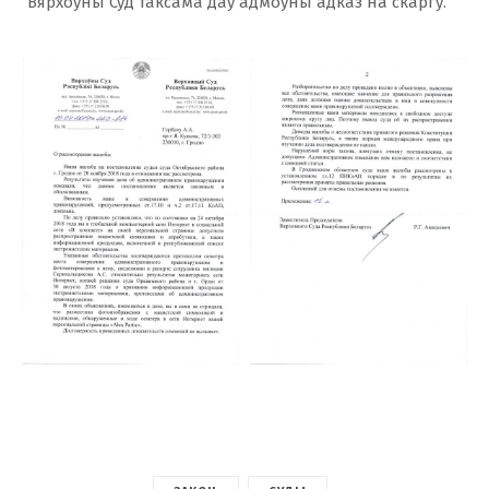
Вярхоўны Суд таксама даў адмоўны адказ на скаргу.