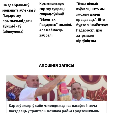
Крымінальную
“Няма ніякай
На адабраныя ў
справу супраць
пэўнасці, што мы
мецэната аб’екты ў
супрацоўнікаў
зможам далей
Падароску
“Маёнтак
працаваць”. Што
прызначылі даты
Падароск” спынілі.
будзе з “Маёнткам
аўкцыёнаў
Але маёмасць
Падароск”, дзе
(абноўлена)
забралі
затрымалі
кіраўніцтва
АПОШНІЯ ЗАПІСЫ
Караеў зладзіў сабе чэлендж падчас пасяўной: хоча
пасядзець у трактары кожнага раёна Гродзеншчыны