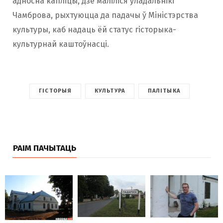
адносна капліцы, дзе маліліся ўладальнікі
Чамброва, рыхтуюцца да падачы ў Міністэрства
культуры, каб надаць ёй статус гісторыка-
культурнай каштоўнасці.
ГІСТОРЫЯ
КУЛЬТУРА
ПАЛІТЫКА
РАІМ ПАЧЫТАЦЬ