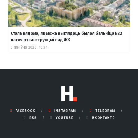
Стала вядома, як можа выглядаць былая бальніца №2
пасля рэканструкцыі пад ЖК
5 ЖНІЎНЯ 2026, 10:34
FACEBOOK
INSTAGRAM
TELEGRAM
RSS
YOUTUBE
ВКОНТАКТЕ