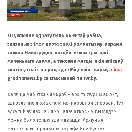
Ён уключае адразу пяць аб’ектаў раёна,
звязаных з імем паэта эпохі рамантызму: акрамя
самога Навагрудка, касцёл, у якім хрысцілі
маленькага Адама, а таксама месцы, якія апісваў
класік у сваіх творах, і дзе Міцкевіч тварыў,
піша
grodnonews.by са спасылкай па tvr.by.
Капліца маёнтка Чамброў – архітэктурны аб’ект,
аднаўленне якога стала міжнароднай справай. Тут
адсутнічаў дах і аб першапачатковым выглядзе
можна было толькі здагадвацца. Архіўныя
матэрыялы і працы фатографа Яна Булгак,