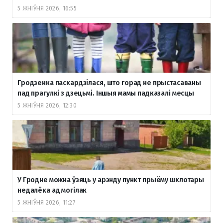
5 ЖНІЎНЯ 2026, 16:55
Гродзенка паскардзілася, што горад не прыстасаваны
пад прагулкі з дзецьмі. Іншыя мамы падказалі месцы
5 ЖНІЎНЯ 2026, 12:30
У Гродне можна ўзяць у арэнду пункт прыёму шклотары
недалёка ад могілак
5 ЖНІЎНЯ 2026, 11:27