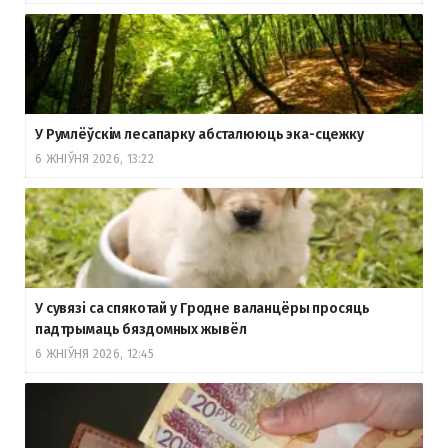
У Румлёўскім лесапарку абсталююць эка-сцежку
6 ЖНІЎНЯ 2026, 13:22
У сувязі са спякотай у Гродне валанцёры просяць
падтрымаць бяздомных жывёл
6 ЖНІЎНЯ 2026, 12:45