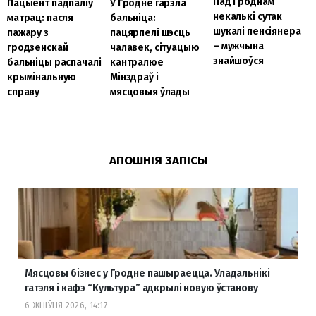
Пад Гроднам
Пацыент падпаліў
У Гродне гарэла
некалькі сутак
матрац: пасля
бальніца:
шукалі пенсіянера
пажару з
пацярпелі шэсць
– мужчына
гродзенскай
чалавек, сітуацыю
знайшоўся
бальніцы распачалі
кантралюе
крымінальную
Мінздраў і
справу
мясцовыя ўлады
АПОШНІЯ ЗАПІСЫ
Мясцовы бізнес у Гродне пашыраецца. Уладальнікі
гатэля і кафэ “Культура” адкрылі новую ўстанову
6 ЖНІЎНЯ 2026, 14:17