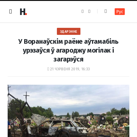
F
I
Рус
a
n
c
s
e
t
b
a
o
g
ЗДАРЭННЕ
o
r
k
a
У Воранаўскім раёне аўтамабіль
m
урэзаўся ў агароджу могілак і
загарэўся
21 ЧЭРВЕНЯ 2019, 16:33