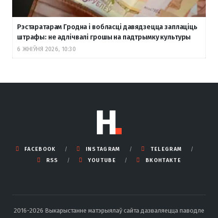
Рэстаратарам Гродна і вобласці давядзецца заплаціць
штрафы: не адлічвалі грошы на падтрымку культуры
6 ЖНІЎНЯ 2026, 10:30
FACEBOOK
INSTAGRAM
TELEGRAM
RSS
YOUTUBE
ВКОНТАКТЕ
2016-2026 Выкарыстанне матэрыялаў сайта дазваляецца паводле