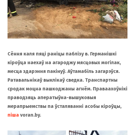
Сёння каля пяці раніцы паблізу в. Германішкі
кіроўца наехаў на агароджу мясцовых могілак,
месца здарэння пакінуў. Аўтамабіль загарэўся.
Ратавальнікаў выклікаў сведка. Транспартны
сродак моцна пашкоджаны агнём. Праваахоўнікі
праводзяць аператыўна-вышуковыя
мерапрыемствы па ўсталяванні асобы кіроўцы,
піша
voran.by.