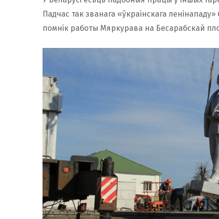
Падчас так званага «ўкраінскага ленінападу» 
помнік работы Мяркурава на Бесарабскай пло