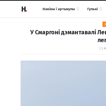
Навіны і артыкулы
Гульні
У Смаргоні дэмантавалі Л
ле
3 М