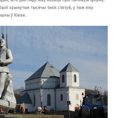
былі зрынутыя тысячы такіх статуй, у тым ліку
шчы ў Кіеве.