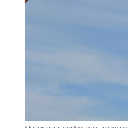
У Беларусі ёсьць падобныя працы ў іншых гар