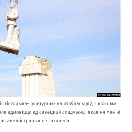
піс гісторыка-культурных каштоўнасьцяў, з кожным
Але адмовіцца ад савецкай спадчыны, якая ня мае ні
ная адміністрацыя не захацела.