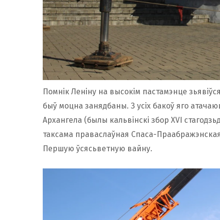
Помнік Леніну на высокім пастамэнце зьявіўся
быў моцна занядбаны. З усіх бакоў яго атачаю
Архангела (былы кальвінскі збор XVI стагодзь
таксама праваслаўная Спаса-Праабражэнская
Першую ўсясьветную вайну.