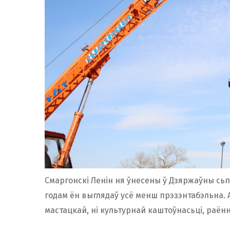
Смаргонскі Ленін ня ўнесены ў Дзяржаўны сь
годам ён выглядаў усё менш прэзэнтабэльна. 
мастацкай, ні культурнай каштоўнасьці, раён