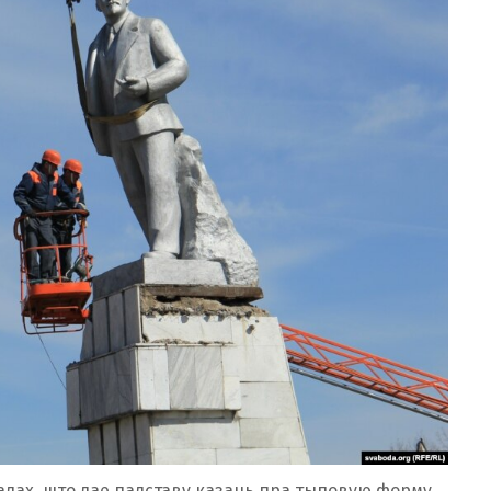
адах, што дае падставу казаць пра тыповую форму.