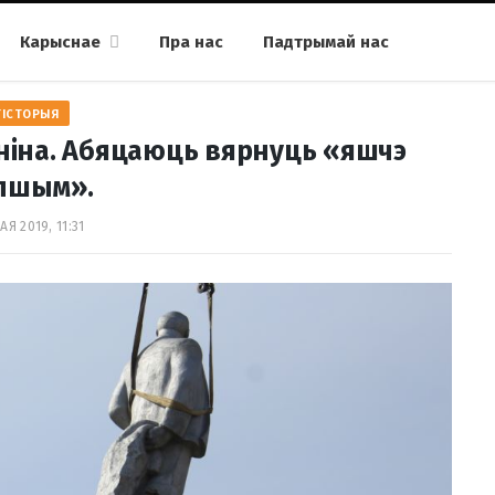
Карыснае
Пра нас
Падтрымай нас
ГІСТОРЫЯ
еніна. Абяцаюць вярнуць «яшчэ
пшым».
АЯ 2019, 11:31