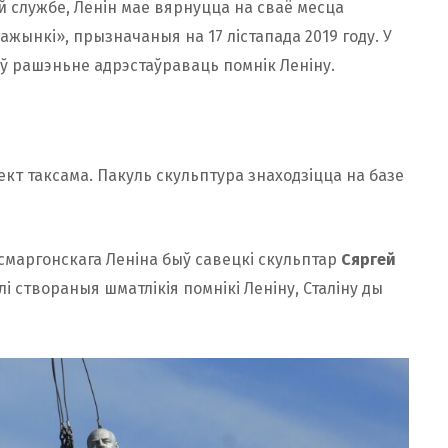
й службе, Ленін мае вярнуцца на сваё месца
ажынкі», прызначаныя на 17 лістапада 2019 году. У
ў рашэньне адрэстаўраваць помнік Леніну.
кт таксама. Пакуль скульптура знаходзіцца на базе
маргонскага Леніна быў савецкі скульптар
Сяргей
і створаныя шматлікія помнікі Леніну, Сталіну ды