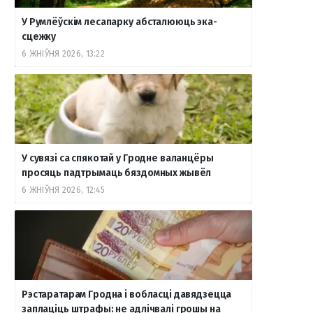
У Румлёўскім лесапарку абсталююць эка-
сцежку
6 ЖНІЎНЯ 2026, 13:22
У сувязі са спякотай у Гродне валанцёры
просяць падтрымаць бяздомных жывёл
6 ЖНІЎНЯ 2026, 12:45
Рэстаратарам Гродна і вобласці давядзецца
заплаціць штрафы: не адлічвалі грошы на