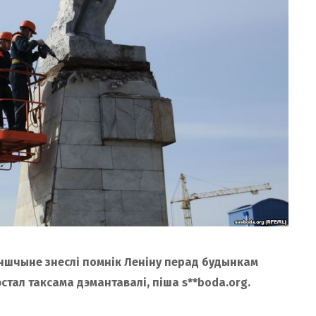
ншчыне знеслі помнік Леніну перад будынкам
эстал таксама дэмантавалі, піша s**boda.org.