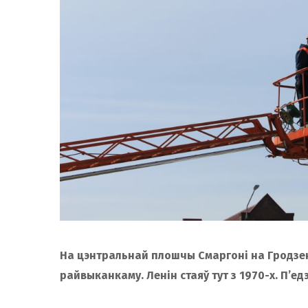
На цэнтральнай плошчы Смаргоні на Гродзе
райвыканкаму. Ленін стаяў тут з 1970-х. П’ед