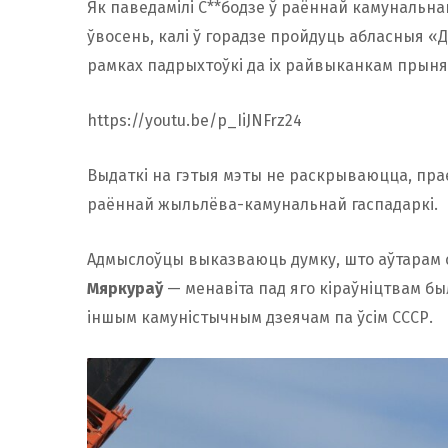
Як паведамілі С**бодзе ў раённай камунальна
ўвосень, калі ў горадзе пройдуць абласныя «Д
рамках падрыхтоўкі да іх райвыканкам прыня
https://youtu.be/p_IiJNFrz24
Выдаткі на гэтыя мэты не раскрываюцца, прае
раённай жыльлёва-камунальнай гаспадаркі.
Адмыслоўцы выказваюць думку, што аўтарам с
Мяркураў
— менавіта пад яго кіраўніцтвам был
іншым камуністычным дзеячам па ўсім СССР.