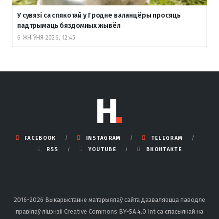
У сувязі са спякотай у Гродне валанцёры просяць
падтрымаць бяздомных жывёл
6 ЖНІЎНЯ 2026, 12:45
FACEBOOK
INSTAGRAM
TELEGRAM
RSS
YOUTUBE
ВКОНТАКТЕ
2016-2026 Выкарыстанне матэрыялаў сайта дазваляецца паводле
правілаў ліцэнзіі Creative Commons BY-SA 4.0 Int са спасылкай на