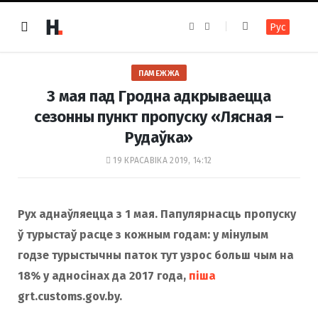
F
I
Рус
a
n
c
s
e
t
b
a
o
g
ПАМЕЖЖА
o
r
k
a
З мая пад Гродна адкрываецца
m
сезонны пункт пропуску «Лясная –
Рудаўка»
19 КРАСАВІКА 2019, 14:12
Рух аднаўляецца з 1 мая. Папулярнасць пропуску
ў турыстаў расце з кожным годам: у мінулым
годзе турыстычны паток тут узрос больш чым на
18% у адносінах да 2017 года,
піша
grt.customs.gov.by.