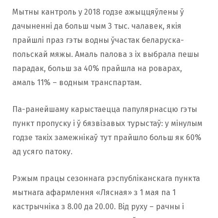
Мытны кантроль у 2018 годзе ажыццяўлены ў
дачыненні да больш чым 3 тыс. чалавек, якія
прайшлі праз гэты водны ўчастак беларуска-
польскай мяжы. Амаль палова з іх выбрала пешы
парадак, больш за 40% прайшла на роварах,
амаль 11% – водным транспартам.
Па-ранейшаму карыстаецца папулярнасцю гэты
пункт пропуску і ў бязвізавых турыстаў: у мінулым
годзе такіх замежнікаў тут прайшло больш як 60%
ад усяго патоку.
Рэжым працы сезоннага рэспубліканскага пункта
мытнага афармлення «Лясная» з 1 мая па 1
кастрычніка з 8.00 да 20.00. Від руху – рачны і