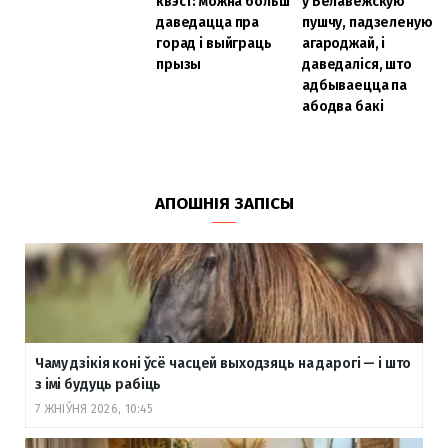
квэст: можна больш
ў Белавежскую
даведацца пра
пушчу, падзеленую
горад і выйграць
агароджай, і
прызы
даведаліся, што
адбываецца па
абодва бакі
АПОШНІЯ ЗАПІСЫ
Чаму дзікія коні ўсё часцей выходзяць на дарогі — і што
з імі будуць рабіць
7 ЖНІЎНЯ 2026, 10:45