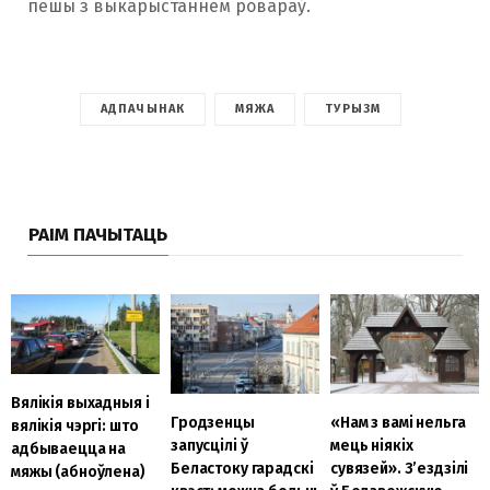
пешы з выкарыстаннем ровараў.
АДПАЧЫНАК
МЯЖА
ТУРЫЗМ
РАІМ ПАЧЫТАЦЬ
Вялікія выхадныя і
Гродзенцы
«Нам з вамі нельга
вялікія чэргі: што
запусцілі ў
мець ніякіх
адбываецца на
Беластоку гарадскі
сувязей». З’ездзілі
мяжы (абноўлена)