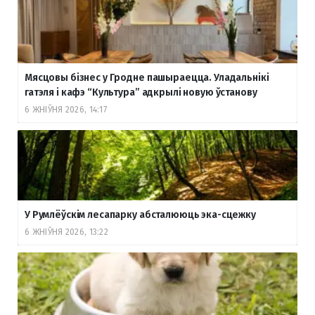
Мясцовы бізнес у Гродне пашыраецца. Уладальнікі
гатэля і кафэ “Культура” адкрылі новую ўстанову
6 ЖНІЎНЯ 2026, 14:17
У Румлёўскім лесапарку абсталююць эка-сцежку
6 ЖНІЎНЯ 2026, 13:22