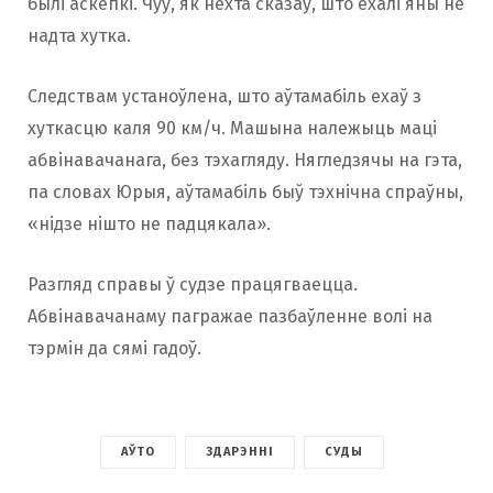
былі аскепкі. Чуў, як нехта сказаў, што ехалі яны не
надта хутка.
Следствам устаноўлена, што аўтамабіль ехаў з
хуткасцю каля 90 км/ч. Машына належыць маці
абвінавачанага, без тэхагляду. Нягледзячы на ​​гэта,
па словах Юрыя, аўтамабіль быў тэхнічна спраўны,
«нідзе нішто не падцякала».
Разгляд справы ў судзе працягваецца.
Абвінавачанаму пагражае пазбаўленне волі на
тэрмін да сямі гадоў.
АЎТО
ЗДАРЭННІ
СУДЫ