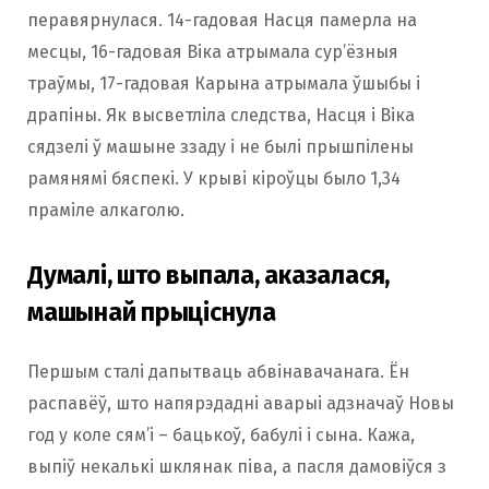
перавярнулася. 14-гадовая Насця памерла на
месцы, 16-гадовая Віка атрымала сур’ёзныя
траўмы, 17-гадовая Карына атрымала ўшыбы і
драпіны. Як высветліла следства, Насця і Віка
сядзелі ў машыне ззаду і не былі прышпілены
рамянямі бяспекі. У крыві кіроўцы было 1,34
праміле алкаголю.
Думалі, што выпала, аказалася,
машынай прыціснула
Першым сталі дапытваць абвінавачанага. Ён
распавёў, што напярэдадні аварыі адзначаў Новы
год у коле сям’і – бацькоў, бабулі і сына. Кажа,
выпіў некалькі шклянак піва, а пасля дамовіўся з