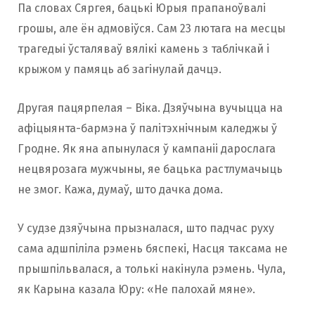
Па словах Сяргея, бацькі Юрыя прапаноўвалі
грошы, але ён адмовіўся. Сам 23 лютага на месцы
трагедыі ўсталяваў вялікі камень з таблічкай і
крыжом у памяць аб загінулай дачцэ.
Другая пацярпелая – Віка. Дзяўчына вучыцца на
афіцыянта-бармэна ў палітэхнічным каледжы ў
Гродне. Як яна апынулася ў кампаніі дарослага
нецвярозага мужчыны, яе бацька растлумачыць
не змог. Кажа, думаў, што дачка дома.
У судзе дзяўчына прызналася, што падчас руху
сама адшпіліла рэмень бяспекі, Насця таксама не
прышпільвалася, а толькі накінула рэмень. Чула,
як Карына казала Юру: «Не палохай мяне».