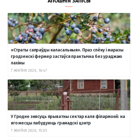
АПОШНІЯ ЗАПІСЫ
«Страты сапраўды каласальныя». Праз спёку і маразы
гродзенскі фермер застаўся практычна без ураджаю
лахіны
7 ЖНІЎНЯ 2026, 16:47
У Гродне знясуць прыватны сектар каля філармоніі: на
яго месцы пабудуюць грамадскі цэнтр
7 ЖНІЎНЯ 2026, 15:05