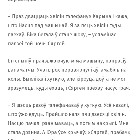
– Праз дваццаць хвілін тэлефануе Карына і кажа,
што Насця пад машынай. Я за пяць хвілін туды
даехаў. Віка бегала ў стане шоку, – успамінае
падзеі той ночы Сяргей.
Ён спыніў праязджаючую міма машыну, папрасіў
дапамагчы. Учатырох перавярнулі аўтамабіль на
колы. Выклікалі хуткую, але кіроўца доўга не мог
зразумець, куды ехаць, і Сяргей паехаў насустрач.
– Я шэсць разоў тэлефанаваў у хуткую. Усё казалі,
што ўжо едуць. Прайшло каля пяцідзесяці хвілін.
Насцю пачалі рэанімаваць, а потым накрылі. Мне
стала дрэнна. А Юра ўсё крычаў: «Сяргей, прабач»,