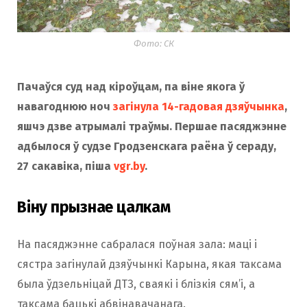
Фото: СК
Пачаўся суд над кіроўцам, па віне якога ў
навагоднюю ноч
загінула 14-гадовая дзяўчынка
,
яшчэ дзве атрымалі траўмы. Першае пасяджэнне
адбылося ў судзе Гродзенскага раёна ў сераду,
27 сакавіка, піша
vgr.by
.
Віну прызнае цалкам
На пасяджэнне сабралася поўная зала: маці і
сястра загінулай дзяўчынкі Карына, якая таксама
была ўдзельніцай ДТЗ, сваякі і блізкія сям’і, а
таксама бацькі абвінавачанага.