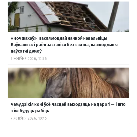
«Ноч жахаў». Пасля моцнай начной навальніцы
Ваўкавыск і раён засталіся без святла, пашкоджаны
паўсотні дамоў
7 ЖНІЎНЯ 2026, 12:56
Чаму дзікія коні ўсё часцей выходзяць на дарогі — і што
з імі будуць рабіць
7 ЖНІЎНЯ 2026, 10:45