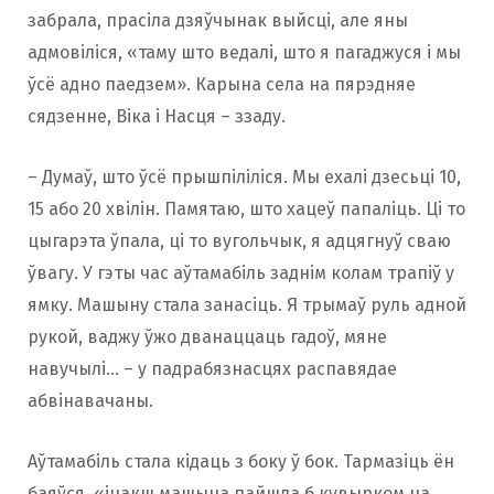
забрала, прасіла дзяўчынак выйсці, але яны
адмовіліся, «таму што ведалі, што я пагаджуся і мы
ўсё адно паедзем». Карына села на пярэдняе
сядзенне, Віка і Насця – ззаду.
– Думаў, што ўсё прышпіліліся. Мы ехалі дзесьці 10,
15 або 20 хвілін. Памятаю, што хацеў папаліць. Ці то
цыгарэта ўпала, ці то вугольчык, я адцягнуў сваю
ўвагу. У гэты час аўтамабіль заднім колам трапіў у
ямку. Машыну стала занасіць. Я трымаў руль адной
рукой, ваджу ўжо дванаццаць гадоў, мяне
навучылі… – у падрабязнасцях распавядае
абвінавачаны.
Аўтамабіль стала кідаць з боку ў бок. Тармазіць ён
баяўся, «інакш машына пайшла б кувырком на