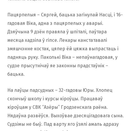
Пацярпелыя – Сяргей, бацька загінулай Насці, і 16-
гадовая Віка, адна з пацярпелых у аварыі.
Дзяўчына 9 дзён правяла ў шпіталі, паўтара
месяца хадзіла ў гіпсе. Лекары канстатавалі
змяшчэнне костак, цяпер ёй цяжка выпрастаць і
падняць руку. Паколькі Віка – непаўнагадовая, у
судзе прысутнічаў яе законны прадстаўнік –
бацька.
На лаўцы падсудных – 32-гадовы Юры. Хлопец
скончыў школу і курсы кіроўцы. Працаваў
кіроўцам у СВК “Азёры” Гродзенскага раёна.
Нядаўна развёўся. Выхоўвае дзесяцігадовага сына.
Судзімы не быў. Пад варту яго ўзялі амаль адразу