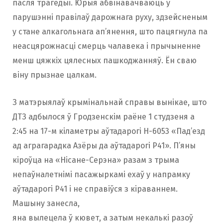
пасля трагедыі. Юрыя абвінавачваюць у
парушэнні правілаў дарожнага руху, здзейсненым
у стане алкагольнага ап’янення, што пацягнула па
неасцярожнасці смерць чалавека і прычыненне
менш цяжкіх цялесных пашкоджанняў. Ён сваю
віну прызнае цалкам.
З матэрыялаў крымінальнай справы вынікае, што
ДТЗ адбылося ў Гродзенскім раёне 1 студзеня а
2:45 на 17-м кіламетры аўтадарогі Н-6053 «Пад’езд
ад аграгарадка Азёры да аўтадарогі Р41». П’яны
кіроўца на «Нісане-Серэна» разам з трыма
непаўналетнімі пасажыркамі ехаў у напрамку
аўтадарогі Р41 і не справіўся з кіраваннем.
Машыну занесла,
яна вылецела ў кювет, а затым некалькі разоў