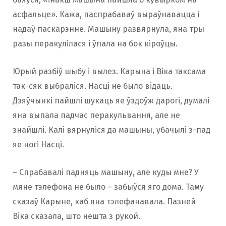
асфальце». Кажа, паспрабаваў выраўнавацца і
надаў паскарэнне. Машыну развярнула, яна тры
разы перакулілася і ўпала на бок кіроўцы.
Юрый разбіў шыбу і вылез. Карына і Віка таксама
так-сяк выбраліся. Насці не было відаць.
Дзяўчынкі пайшлі шукаць яе ўздоўж дарогі, думалі
яна выпала падчас перакульвання, але не
знайшлі. Калі вярнуліся да машыны, убачылі з-пад
яе ногі Насці.
– Спрабавалі падняць машыну, але куды мне? У
мяне тэлефона не было – забыўся яго дома. Таму
сказаў Карыне, каб яна тэлефанавала. Пазней
Віка сказала, што нешта з рукой.