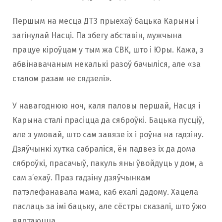
Першым на месца ДТЗ прыехаў бацька Карыны і
загінулай Насці. Па збегу абставін, мужчына
працуе кіроўцам у тым жа СВК, што і Юры. Кажа, з
абвінавачаным некалькі разоў бачыліся, але «за
сталом разам не сядзелі».
У навагоднюю ноч, каля паловы першай, Насця і
Карына сталі прасіцца да сяброўкі. Бацька пусціў,
але з умовай, што сам завязе іх і роўна на гадзіну.
Дзяўчынкі хутка сабраліся, ён падвез іх да дома
сяброўкі, прасачыў, пакуль яны ўвойдуць у дом, а
сам з’ехаў. Праз гадзіну дзяўчынкам
патэлефанавала мама, каб ехалі дадому. Хацела
паслаць за імі бацьку, але сёстры сказалі, што ўжо
вяртаюцца.