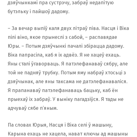
дзяўчынкамі пра сустрэчу, забраў недапітую
бутэльку і пайшоў дадому.
– За вечар выпіў каля двух літраў піва. Насця і Віка
пілі віно, якое прынеслі з сабой, – распавядае
Юры. – Потым дзяўчынкі пачалі збірацца дадому.
Віка папрасіла, каб я іх адвёз. Я не хацеў ехаць.
Яны сталі ўгаворваць. Я патэлефанаваў сябру, але
той не падняў трубку. Потым яму набраў хтосьці з
дзяўчынак, але яны таксама не датэлефанаваліся.
Я прапанаваў патэлефанаваць бацьку, каб ён
прыехаў іх забраў. У выніку пагадзіўся. Я тады не
адчуваў сябе п’яным.
Па словах Юрыя, Насця і Віка селі ў машыну,
Карына ехаць не хацела, нават ключы ад машыны