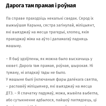
Дарога там прамая і роўная
Па справе праходзіць некалькі сведак. Сярод іх
выжыўшая Карына, сястра загінулай, міліцыянт,
які выязджаў на месца трагедыі, хлопец, якія
праязджаў міма на аўто і дапамагаў падняць
машыну.
– Я быў здзіўлены, як можна было выскачыць у
кювет. Дарога там прамая, роўная, шырокая. Ні
туману, ні ападкаў тады не было.
У машыне былі ўключаныя фары далёкага святла,
– распавёў міліцыянер, які выязджаў на месца
ДТЗ. – Я спачатку падумаў, можа, жывёла выбегла,
або сутыкненне адбылося, пайшоў паглядзець, ці