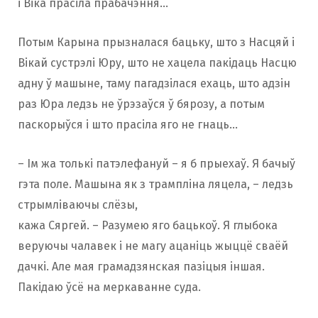
і Віка прасіла прабачэння…
Потым Карына прызналася бацьку, што з Насцяй і
Вікай сустрэлі Юру, што не хацела пакідаць Насцю
адну ў машыне, таму пагадзілася ехаць, што адзін
раз Юра ледзь не ўрэзаўся ў бярозу, а потым
паскорыўся і што прасіла яго не гнаць…
– Ім жа толькі патэлефануй – я б прыехаў. Я бачыў
гэта поле. Машына як з трампліна ляцела, – ледзь
стрымліваючы слёзы,
кажа Сяргей. – Разумею яго бацькоў. Я глыбока
веруючы чалавек і не магу ацаніць жыццё сваёй
дачкі. Але мая грамадзянская пазіцыя іншая.
Пакідаю ўсё на меркаванне суда.