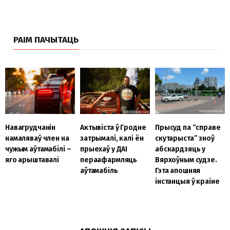
РАІМ ПАЧЫТАЦЬ
Навагрудчанін
Актывіста ў Гродне
Прысуд па “справе
намаляваў член на
затрымалі, калі ён
скутарыста” зноў
чужым аўтамабілі –
прыехаў у ДАІ
абскардзяць у
яго арыштавалі
пераафармляць
Вярхоўным судзе.
аўтамабіль
Гэта апошняя
інстанцыя ў краіне