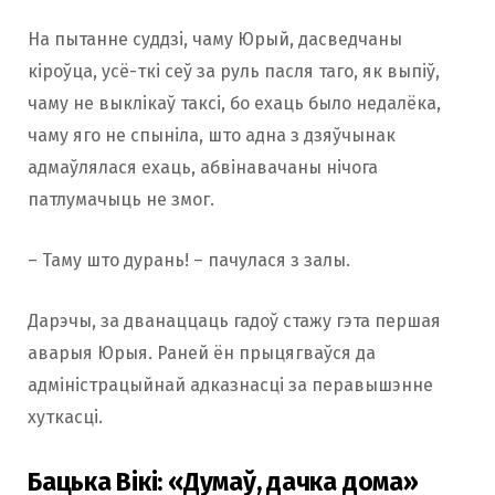
На пытанне суддзі, чаму Юрый, дасведчаны
кіроўца, усё-ткі сеў за руль пасля таго, як выпіў,
чаму не выклікаў таксі, бо ехаць было недалёка,
чаму яго не спыніла, што адна з дзяўчынак
адмаўлялася ехаць, абвінавачаны нічога
патлумачыць не змог.
– Таму што дурань! – пачулася з залы.
Дарэчы, за дванаццаць гадоў стажу гэта першая
аварыя Юрыя. Раней ён прыцягваўся да
адміністрацыйнай адказнасці за перавышэнне
хуткасці.
Бацька Вікі: «Думаў, дачка дома»