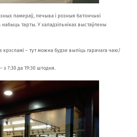
озных памераў, печыва і розныя батончыкі
 набыць тарты. У халадзільніках выстаўлены
 з крэсламі – тут можна будзе выпіць гарачага чаю/
з 7:30 да 19:30 штодня.