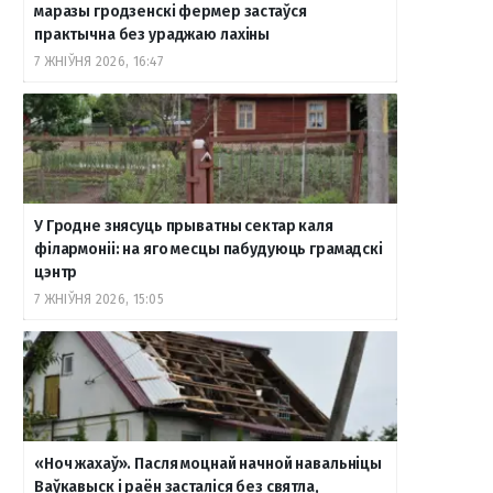
маразы гродзенскі фермер застаўся
практычна без ураджаю лахіны
7 ЖНІЎНЯ 2026, 16:47
У Гродне знясуць прыватны сектар каля
філармоніі: на яго месцы пабудуюць грамадскі
цэнтр
7 ЖНІЎНЯ 2026, 15:05
«Ноч жахаў». Пасля моцнай начной навальніцы
Ваўкавыск і раён засталіся без святла,