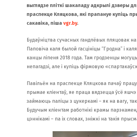
выглядзе пліткі шакаладу адкрылі дзверы дл
праспекце Кляцкова, які прапануе купіць пры
сакавіка, піша
vgr.by
.
Будаўніцтва сучасных гандлёвых пляцовак на
Паповіча каля былой гасцініцы “Гродна” і ка
канцы ліпеня 2018 года. Там гродзенцы могуць
непагадзі, але і купіць фірмовую «спартакаў
Павільён на праспекце Кляцкова пачаў працу р
прымае кліентаў, яе праца вядзецца ўсё яшчэ
займаюць паліцы з цукеркамі – як на вагу, так
Будучым кліентам работнікі крамы парэкаменд
цэннікамі – па іх словах, зніжкі на такія прыс