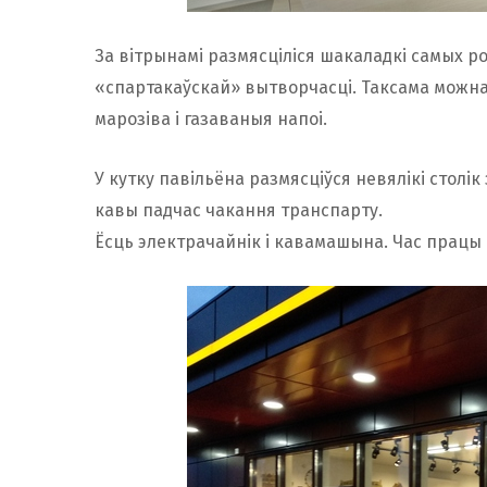
За вітрынамі размясціліся шакаладкі самых р
«спартакаўскай» вытворчасці. Таксама можна
марозіва і газаваныя напоі.
У кутку павільёна размясціўся невялікі столік
кавы падчас чакання транспарту.
Ёсць электрачайнік і кавамашына. Час працы – 