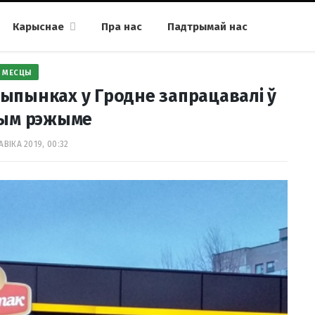
Карыснае
Пра нас
Падтрымай нас
МЕСЦЫ
ыпынках у Гродне запрацавалі ў
вым рэжыме
АВІКА 2019, 00:32