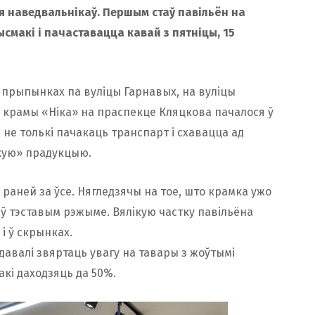
я наведвальнікаў. Першым стаў павільён на
смакі і пачаставацца кавай з пятніцы, 15
 прыпынках па вуліцы Гарнавых, на вуліцы
ля крамы «Ніка» на праспекце Кляцкова пачалося ў
 не толькі пачакаць транспарт і схавацца ад
скую» прадукцыю.
аней за ўсе. Нягледзячы на ​​тое, што крамка ужо
 ў тэставым рэжыме. Вялікую частку павільёна
 і ў скрынках.
авалі звяртаць увагу на тавары з жоўтымі
макі даходзяць да 50%.