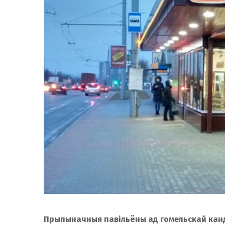
Прыпыначныя павільёны ад гомельскай кан