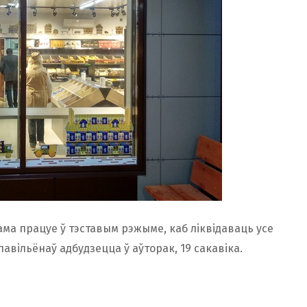
ама працуе ў тэставым рэжыме, каб ліквідаваць усе
авільёнаў адбудзецца ў аўторак, 19 сакавіка.