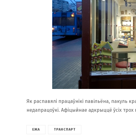
Як распавялі працаўнікі павільёна, пакуль кр
недапрацоўкі. Афіцыйнае адкрыццё ўсіх трох п
ЕЖА
ТРАНСПАРТ