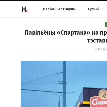
Навіны і артыкулы
Гульні
Павільёны «Спартака» на пр
тэста
18 САК