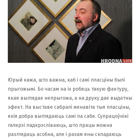
Юрый кажа, што важна, каб і самі пласціны былі
прыгожымі. Бо часам на іх робяць такую фактуру,
якая выглядае непрыгожа, а на друку дае выдатны
эфект. На выставе сабралі менавіта тыя пласціны,
якія добра выглядаюць самі па сабе. Супрацоўнікі
галерэі падкрэсліваюць, што працы можна
разглядаць асобна, але і разам яны складаюць