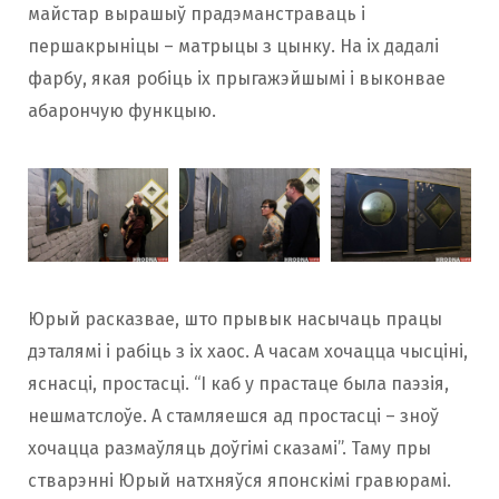
майстар вырашыў прадэманстраваць і
першакрыніцы – матрыцы з цынку. На іх дадалі
фарбу, якая робіць іх прыгажэйшымі і выконвае
абарончую функцыю.
Юрый расказвае, што прывык насычаць працы
дэталямі і рабіць з іх хаос. А часам хочацца чысціні,
яснасці, простасці. “І каб у прастаце была паэзія,
нешматслоўе. А стамляешся ад простасці – зноў
хочацца размаўляць доўгімі сказамі”. Таму пры
стварэнні Юрый натхняўся японскімі гравюрамі.