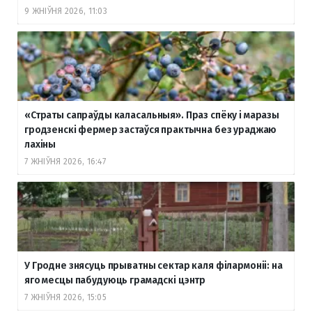
9 ЖНІЎНЯ 2026, 11:03
«Страты сапраўды каласальныя». Праз спёку і маразы
гродзенскі фермер застаўся практычна без ураджаю
лахіны
7 ЖНІЎНЯ 2026, 16:47
У Гродне знясуць прыватны сектар каля філармоніі: на
яго месцы пабудуюць грамадскі цэнтр
7 ЖНІЎНЯ 2026, 15:05