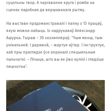
суцэльны твор. А чаргаванне круга і ромба на
сценах падобнае да вершаванага рытму.
На выставе прадэманстравалі і папку з 13 працаў,
якую можна набыць. Іх надрукаваў Аляксандр
Ашурка. Тыраж – 30 экзэмпляраў. “Чым менш, тым
унікальней. І даражэй, – жартуе аўтар. І інструктуе,
каб пры праглядзе ўсе апраналі спецыяльныя
пальчаткі. – Лічыце, што вы яе ўжо купілі і глядзіце
пяшчотна”.