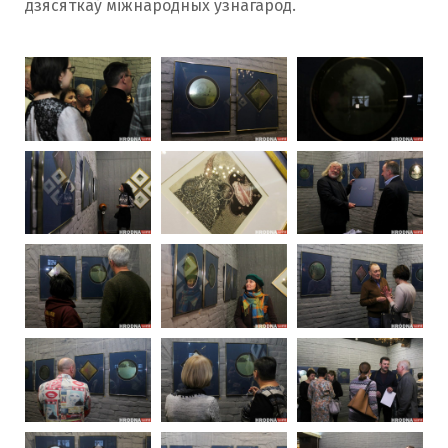
дзясяткаў міжнародных узнагарод.