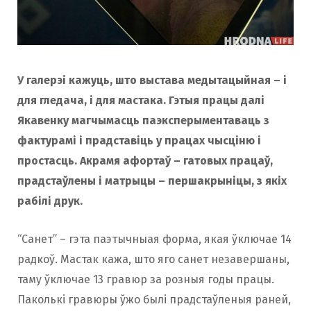
У галерэі кажуць, што выстава медытацыйная – і
для гледача, і для мастака. Гэтыя працы далі
Якавенку магчымасць паэксперыментаваць з
фактурамі і прадставіць у працах чысціню і
простасць. Акрамя афортаў – гатовых працаў,
прадстаўлены і матрыцы – першакрыніцы, з якіх
рабілі друк.
“Санет” – гэта паэтычныая форма, якая ўключае 14
радкоў. Мастак кажа, што яго санет незавершаны,
таму ўключае 13 гравюр за розныя годы працы.
Паколькі гравюры ўжо былі прадстаўленыя раней,