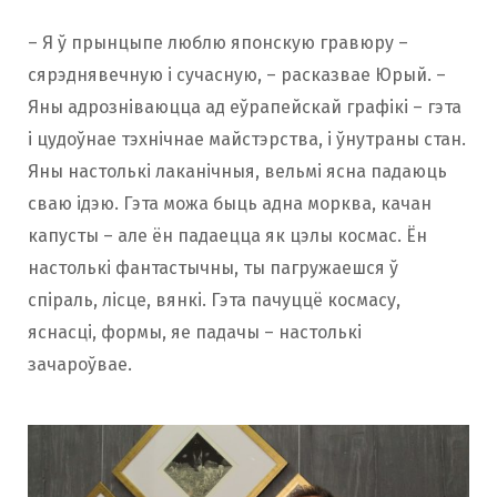
– Я ў прынцыпе люблю японскую гравюру –
сярэднявечную і сучасную, – расказвае Юрый. –
Яны адрозніваюцца ад еўрапейскай графікі – гэта
і цудоўнае тэхнічнае майстэрства, і ўнутраны стан.
Яны настолькі лаканічныя, вельмі ясна падаюць
сваю ідэю. Гэта можа быць адна морква, качан
капусты – але ён падаецца як цэлы космас. Ён
настолькі фантастычны, ты пагружаешся ў
спіраль, лісце, вянкі. Гэта пачуццё космасу,
яснасці, формы, яе падачы – настолькі
зачароўвае.