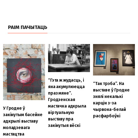
РАІМ ПАЧЫТАЦЬ
“Гэта ж жудасць, і
“Так трэба”. На
яна акумулюецца
выставе ў Гродне
праз мяне”.
знялі некалькі
Гродзенская
карцін з-за
мастачка адкрыла
У Гродне ў
чырвона-белай
віртуальную
закінутым басейне
расфарбоўкі
выставу пра
адкрылі выставу
закінутыя вёскі
моладзевага
мастацтва