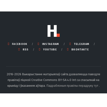
FACEBOOK
INSTAGRAM
TELEGRAM
RSS
YOUTUBE
ВКОНТАКТЕ
2016-2026 Выкарыстанне матэрыялаў сайта дазваляецца паводле
правілаў ліцэнзіі Creative Commons BY-SA 4.0 Int са спасылкай на
крыніцу і ўказаннем аўтара.
Падрабязныя правілы перадруку тут
.