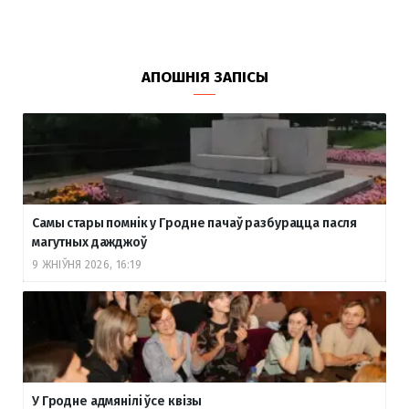
АПОШНІЯ ЗАПІСЫ
Самы стары помнік у Гродне пачаў разбурацца пасля
магутных дажджоў
9 ЖНІЎНЯ 2026, 16:19
У Гродне адмянілі ўсе квізы