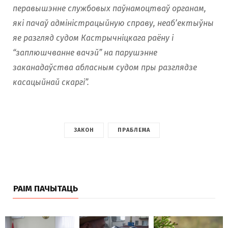
перавышэнне службовых паўнамоцтваў органам,
які пачаў адміністрацыйную справу, неаб’ектыўны
яе разгляд судом Кастрычніцкага раёну і
“заплюшчванне вачэй” на парушэнне
заканадаўства абласным судом пры разглядзе
касацыйнай скаргі”.
ЗАКОН
ПРАБЛЕМА
РАІМ ПАЧЫТАЦЬ