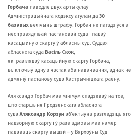
Горбача
паводле двух артыкулаў
Адміністрацыйнага кодэксу агулам да
30
базавых
велічынь штрафу. Горбач не пагадзіўся з
несправядлівай пастановай суда і падаў
касацыйную скаргу ў абласны суд. Суддзя
абласнога суда
Васіль Скок
,
які разглядаў касацыйную скаргу Горбача,
выключыў адну з частак абвінавачвання, аднак не
адмяніў пастанову суда Кастрычніцкага раёну.
Аляксандр Горбач мае мінімум спадзеваў на тое,
што старшыня Гродзенскага абласнога
суда
Аляксандр Корзун
аб’ектыўна разгледзіць яго
надзорную скаргу і ў разе адмовы мае намер
падаваць скаргу вышэй – у Вярхоўны Суд