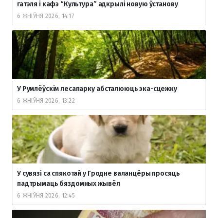
гатэля і кафэ “Культура” адкрылі новую ўстанову
6 ЖНІЎНЯ 2026, 14:17
У Румлёўскім лесапарку абсталююць эка-сцежку
6 ЖНІЎНЯ 2026, 13:22
У сувязі са спякотай у Гродне валанцёры просяць
падтрымаць бяздомных жывёл
6 ЖНІЎНЯ 2026, 12:45