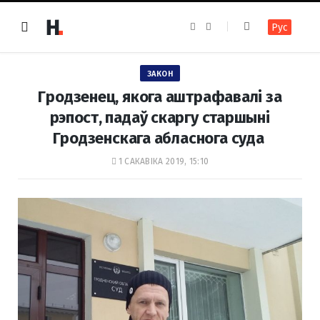
F
I
Рус
a
n
c
s
e
t
b
a
o
g
ЗАКОН
o
r
k
a
Гродзенец, якога аштрафавалі за
m
рэпост, падаў скаргу старшыні
Гродзенскага абласнога суда
1 САКАВІКА 2019, 15:10