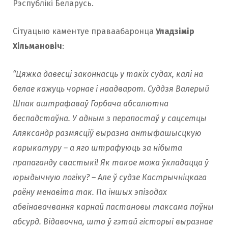
Рэспублікі Беларусь.
Сітуацыю каментуе праваабаронца
Уладзімір
Хільмановіч
:
“Цяжка давесці законнасць у такіх судах, калі на
белае кажуць чорнае і наадварот. Суддзя Валерый
Шпак аштрафаваў Горбача абсалютна
беспадстаўна. У адным з перапостаў у сацсетцы
Аляксандр размясціў выразна антыфашысцкую
карыкатуру – а яго штрафуюць за нібыта
прапаганду свастыкі! Як такое можа ўкладацца ў
юрыдычную логіку? – Але ў судзе Кастрычніцкага
раёну менавіта так. Па іншых эпізодах
абвінавачвання карнай пастановы таксама поўны
абсурд. Відавочна, што ў гэтай гісторыі выразнае