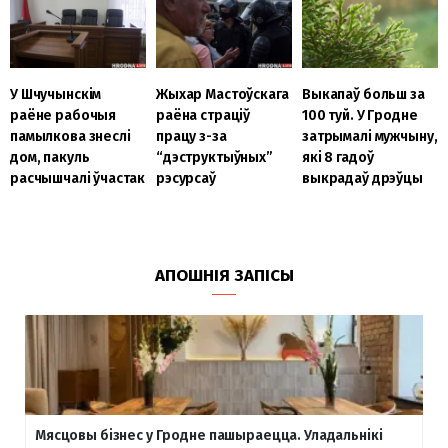
У Шчучынскім
Жыхар Мастоўскага
Выкапаў больш за
раёне рабочыя
раёна страціў
100 туй. У Гродне
памылкова знеслі
працу з-за
затрымалі мужчыну,
дом, пакуль
“дэструктыўных”
які 8 гадоў
расчышчалі ўчастак
рэсурсаў
выкрадаў дрэўцы
АПОШНІЯ ЗАПІСЫ
Мясцовы бізнес у Гродне пашыраецца. Уладальнікі