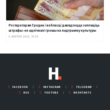
Рэстаратарам Гродна і вобласці давядзецца заплаціць
штрафы: не адлічвалі грошы на падтрымку культуры
6 ЖНІЎНЯ 2026, 10:30
FACEBOOK
INSTAGRAM
TELEGRAM
RSS
YOUTUBE
ВКОНТАКТЕ