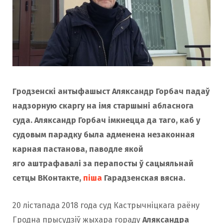
Гродзенскі антыфашыст Аляксандр Горбач падаў
надзорную скаргу на імя старшыні абласнога
суда. Аляксандр Горбач імкнецца да таго, каб у
судовым парадку была адменена незаконная
карная пастанова, паводле якой
яго аштрафавалі за перапосты ў сацыяльнай
сетцы ВКонтакте,
піша
Гарадзенская вясна.
20 лістапада 2018 года суд Кастрычніцкага раёну
Гродна прысудзіў жыхара гораду
Аляксандра