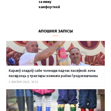
за мяжу
камфортней
АПОШНІЯ ЗАПІСЫ
Караеў зладзіў сабе чэлендж падчас пасяўной: хоча
пасядзець у трактары кожнага раёна Гродзеншчыны
5 ЖНІЎНЯ 2026, 16:55