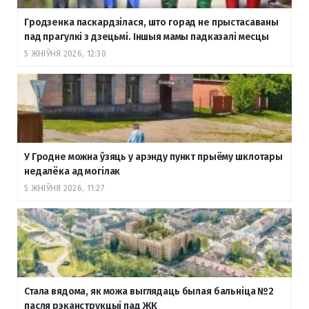
Гродзенка паскардзілася, што горад не прыстасаваны
пад прагулкі з дзецьмі. Іншыя мамы падказалі месцы
5 ЖНІЎНЯ 2026, 12:30
У Гродне можна ўзяць у арэнду пункт прыёму шклотары
недалёка ад могілак
5 ЖНІЎНЯ 2026, 11:27
Стала вядома, як можа выглядаць былая бальніца №2
пасля рэканструкцыі пад ЖК