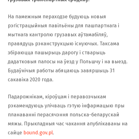
На памежным пераходзе будуюць новыя
рэгістрацыйныя павільёны для пашпартнага і
мытнага кантролю грузавых аўтамабіляў,
правядуць рэканструкцыю існуючых. Таксама
збіраюцца пашырыць дарогу і стварыць
дадатковыя палосы на ўезд у Польшчу і на выезд.
Будаўнічыя работы абяцаюць завяршыць 31
сакавіка 2020 года.
Падарожнікам, кіроўцам і перавозчыкам
рэкамендуюць улічваць гэтую інфармацыю пры
планаванні перасячэння польска-беларускай
мяжы. Прыкладныя час чакання апублікаваны на
сайце
bound.gov.pl
.