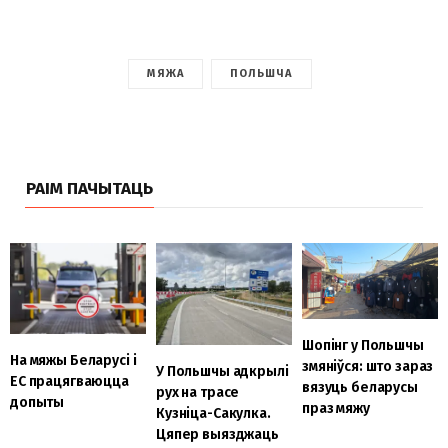
МЯЖА
ПОЛЬШЧА
РАІМ ПАЧЫТАЦЬ
Шопінг у Польшчы
На мяжы Беларусі і
змяніўся: што зараз
У Польшчы адкрылі
ЕС працягваюцца
вязуць беларусы
рух на трасе
допыты
праз мяжу
Кузніца-Сакулка.
Цяпер выязджаць