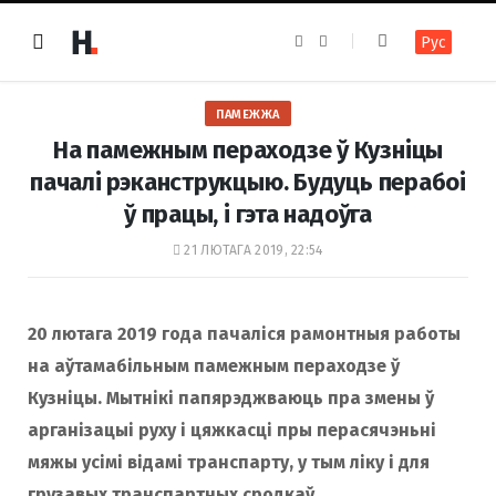
F
I
Рус
a
n
c
s
e
t
b
a
o
g
ПАМЕЖЖА
o
r
k
a
На памежным пераходзе ў Кузніцы
m
пачалі рэканструкцыю. Будуць перабоі
ў працы, і гэта надоўга
21 ЛЮТАГА 2019, 22:54
20 лютага 2019 года пачаліся рамонтныя работы
на аўтамабільным памежным пераходзе ў
Кузніцы. Мытнікі папярэджваюць пра змены ў
арганізацыі руху і цяжкасці пры перасячэньні
мяжы усімі відамі транспарту, у тым ліку і для
грузавых транспартных сродкаў.