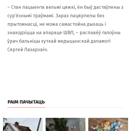
– Стан пацыента вельмі цяжкі, ён быў дастаўлены з
сур’ёзнымі траўмамі. Зараз пацярпелы без
прытомнасці, не можа самастойна дыхаць і
знаходзіцца на апараце ШВЛ, – распавёў галоўны
ўрач бальніцы хуткай медыцынскай дапамогі
Сяргей Лазарэвіч.
РАІМ ПАЧЫТАЦЬ