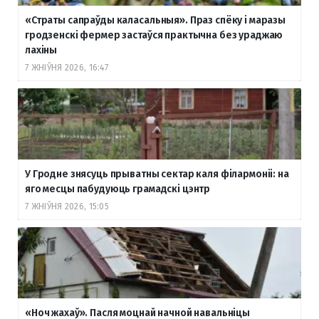
«Страты сапраўды каласальныя». Праз спёку і маразы
гродзенскі фермер застаўся практычна без ураджаю
лахіны
7 ЖНІЎНЯ 2026, 16:47
У Гродне знясуць прыватны сектар каля філармоніі: на
яго месцы пабудуюць грамадскі цэнтр
7 ЖНІЎНЯ 2026, 15:05
«Ноч жахаў». Пасля моцнай начной навальніцы