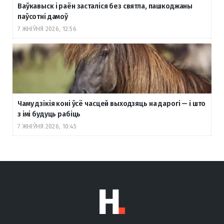
Ваўкавыск і раён засталіся без святла, пашкоджаны
паўсотні дамоў
7 ЖНІЎНЯ 2026, 12:56
Чаму дзікія коні ўсё часцей выходзяць на дарогі — і што
з імі будуць рабіць
7 ЖНІЎНЯ 2026, 10:45