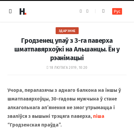
F
I
Рус
a
n
c
s
e
t
b
a
o
g
ЗДАРЭННЕ
o
r
k
a
Гродзенец упаў з 3-га паверха
m
шматпавярхоўкі на Альшанцы. Ён у
рэанімацыі
18 ЛЮТАГА 2019, 10:20
Учора, пералазячы з аднаго балкона на іншы ў
шматпавярхоўцы, 30-гадовы мужчына ў стане
алкагольнага ап’янення не змог утрымацца і
зваліўся з вышыні трэцяга паверха,
піша
“Гродзенская праўда”.