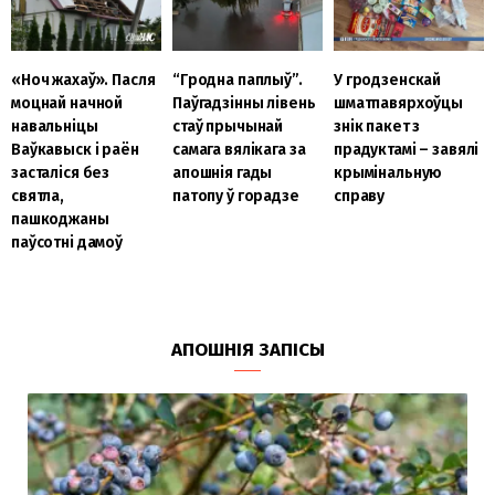
«Ноч жахаў». Пасля
“Гродна паплыў”.
У гродзенскай
моцнай начной
Паўгадзінны лівень
шматпавярхоўцы
навальніцы
стаў прычынай
знік пакет з
Ваўкавыск і раён
самага вялікага за
прадуктамі – завялі
засталіся без
апошнія гады
крымінальную
святла,
патопу ў горадзе
справу
пашкоджаны
паўсотні дамоў
АПОШНІЯ ЗАПІСЫ