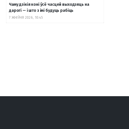
Чаму дзікія коні ўсё часцей выходзяць на
дарогі — і што з імі будуць рабіць
7 ЖНІЎНЯ 2026, 10:45