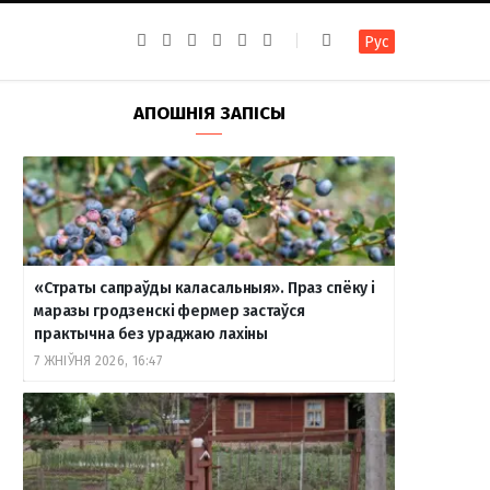
F
I
T
R
Y
В
Рус
a
n
e
S
o
к
c
s
l
S
u
о
e
t
e
T
н
b
a
g
u
т
АПОШНІЯ ЗАПІСЫ
o
g
r
b
а
o
r
a
e
к
k
a
m
т
m
е
«Страты сапраўды каласальныя». Праз спёку і
маразы гродзенскі фермер застаўся
практычна без ураджаю лахіны
7 ЖНІЎНЯ 2026, 16:47