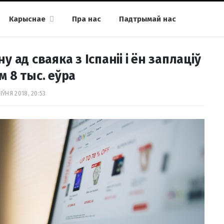
Карыснае
Пра нас
Падтрымай нас
ад сваяка з Іспаніі і ён заплаціў
 8 тыс. еўра
ІЎНЯ 2018, 20:53