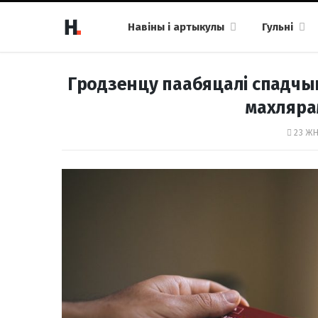
Навіны і артыкулы
Гульні
Гродзенцу паабяцалі спадчыну 
махлярам
23 ЖН