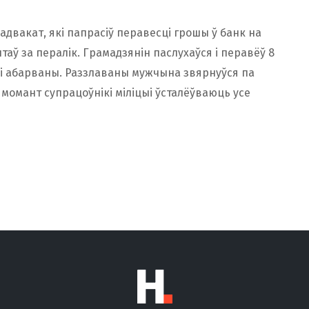
адвакат, які папрасіў перавесці грошы ў банк на
таў за пералік. Грамадзянін паслухаўся і перавёў 8
ылі абарваны. Раззлаваны мужчына звярнуўся па
момант супрацоўнікі міліцыі ўсталёўваюць усе