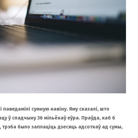
і паведамілі сумную навіну. Яму сказалі, што
цу ў спадчыну 36 мільёнаў еўра. Праўда, каб б
трэба было заплаціць дзесяць адсоткаў ад сумы,