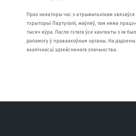
Праз некаторы час з атрымальнікам звязаўся 
тэрыторыі Партугаліі, маўляў, там няма працэн
тысяч еўра. Пасля гэтага ўсе кантакты з ім б
дапамогу ў праваахоўныя органы. На дадзены 
акалічнасці здзейсненага злачынства.