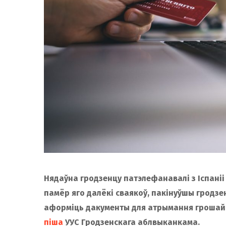
Нядаўна гродзенцу патэлефанавалі з Іспаніі 
памёр яго далёкі сваякоў, пакінуўшы гродзен
аформіць дакументы для атрымання грошай, 
піша
УУС Гродзенскага аблвыканкама.