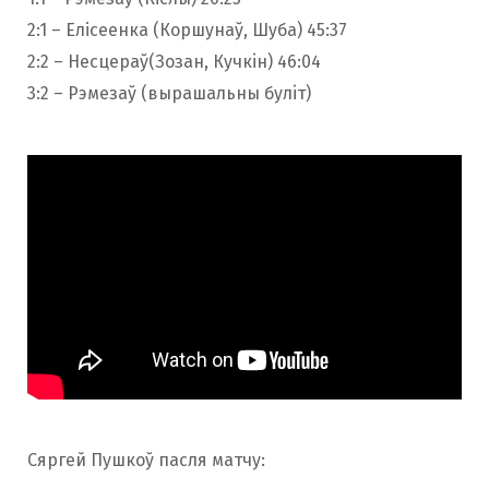
2:1 – Елісеенка (Коршунаў, Шуба) 45:37
2:2 – Несцераў(Зозан, Кучкiн) 46:04
3:2 – Рэмезаў (вырашальны булiт)
Сяргей Пушкоў пасля матчу: