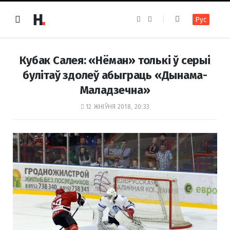
F
I
Рус
a
n
c
s
e
t
b
a
o
g
Кубак Салея: «Нёман» толькі ў серыі
o
r
k
a
булітаў здолеў абыграць «Дынама-
m
Маладзечна»
12 ЖНІЎНЯ 2018, 20:33