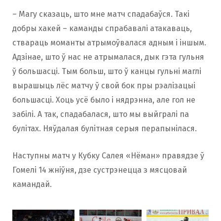
– Магу сказаць, што мне матч спадабаўся. Такі
добры хакей – каманды спрабавалі атакаваць,
ствараць моманты атрымоўвалася адным і іншым.
Адзінае, што ў нас не атрымалася, дык гэта гульня
ў большасці. Тым больш, што ў канцы гульні маглі
вырашыць лёс матчу ў свой бок пры рэалізацыі
большасці. Хоць усё было і нядрэнна, але гол не
забілі. А так, спадабалася, што мы выйгралі па
булітах. Няўдалая булітная серыя перапынілася.
Наступны матч у Кубку Салея «Нёман» правядзе ў
Гомелі 14 жніўня, дзе сустрэнецца з мясцовай
камандай.