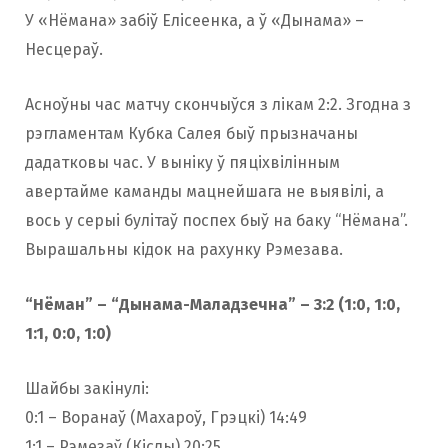
У «Нёмана» забіў Елісеенка, а ў «Дынама» –
Несцераў.
Асноўны час матчу скончыўся з лікам 2:2. Згодна з
рэгламентам Кубка Салея быў прызначаны
дадатковы час. У выніку ў пяціхвілінным
авертайме каманды мацнейшага не выявілі, а
вось у серыі булітаў поспех быў на баку “Нёмана”.
Вырашальны кідок на рахунку Рэмезава.
“Нёман” – “Дынама-Маладзечна” – 3:2 (1:0, 1:0,
1:1, 0:0, 1:0)
Шайбы закінулі:
0:1 – Воранаў (Махароў, Грэцкі) 14:49
1:1 – Рэмезаў (Кіслы) 20:25