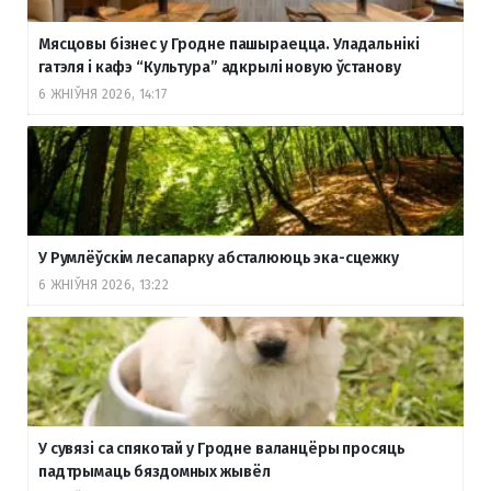
Мясцовы бізнес у Гродне пашыраецца. Уладальнікі
гатэля і кафэ “Культура” адкрылі новую ўстанову
6 ЖНІЎНЯ 2026, 14:17
У Румлёўскім лесапарку абсталююць эка-сцежку
6 ЖНІЎНЯ 2026, 13:22
У сувязі са спякотай у Гродне валанцёры просяць
падтрымаць бяздомных жывёл