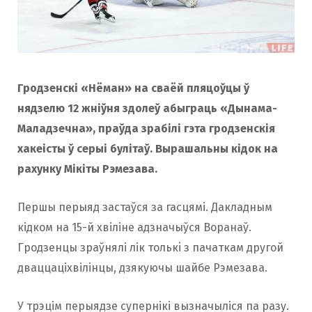
Гродзенскі «Нёман» на сваёй пляцоўцы ў
нядзелю 12 жніўня здолеў абыграць «Дынама-
Маладзечна», праўда зрабілі гэта гродзенскія
хакеісты ў серыі булітаў. Вырашальны кідок на
рахунку Мікіты Рэмезава.
Першы перыяд застаўся за гасцямі. Дакладным
кідком на 15-й хвіліне адзначыўся Воранаў.
Гродзенцы зраўнялі лік толькi з пачаткам другой
дваццаціхвілінцы, дзякуючы шайбе Рэмезава.
У трэцім перыядзе супернікі вызначыліся па разу.