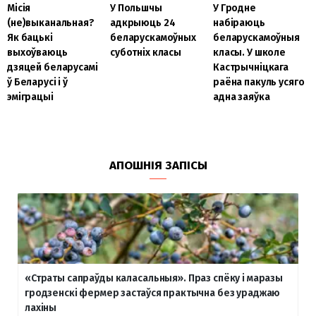
Місія
У Польшчы
У Гродне
(не)выканальная?
адкрыюць 24
набіраюць
Як бацькі
беларускамоўных
беларускамоўныя
выхоўваюць
суботніх класы
класы. У школе
дзяцей беларусамі
Кастрычніцкага
ў Беларусі і ў
раёна пакуль усяго
эміграцыі
адна заяўка
АПОШНІЯ ЗАПІСЫ
«Страты сапраўды каласальныя». Праз спёку і маразы
гродзенскі фермер застаўся практычна без ураджаю
лахіны