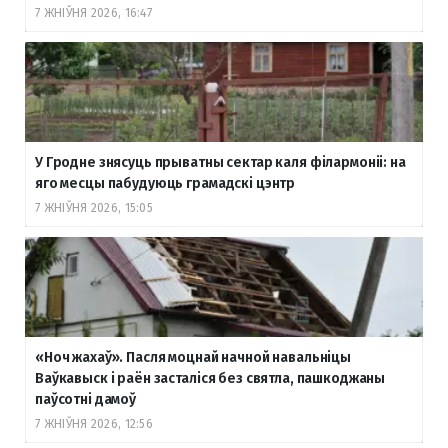
7 ЖНІЎНЯ 2026, 16:47
У Гродне знясуць прыватны сектар каля філармоніі: на
яго месцы пабудуюць грамадскі цэнтр
7 ЖНІЎНЯ 2026, 15:05
«Ноч жахаў». Пасля моцнай начной навальніцы
Ваўкавыск і раён засталіся без святла, пашкоджаны
паўсотні дамоў
7 ЖНІЎНЯ 2026, 12:56