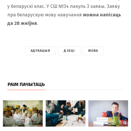
у беларускі клас. У СШ №34 пакуль 3 заявы. Заяву
пра беларускую мову навучання
можна напісаць
да 28 жніўня
.
АДУКАЦЫЯ
ДЗЕЦІ
МОВА
РАІМ ПАЧЫТАЦЬ