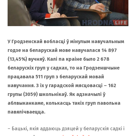
У Гродзенскай вобласці ў мінулым навучальным
годзе на беларускай мове навучалася 14 897
(13,45%) вучняў. Калі па краіне было 2 678
беларускіх груп у садках, то на Гродзеншчыне
працавала 511 груп з беларускай мовай
навучання. З іх у гарадской мясцовасці – 162
групы (3059) школьнікаў. Як адзначылі ў
аблвыканкаме, колькасць такіх груп павольна
павялічваецца.
– Бацькі, якія аддаюць дзяцей у беларускія садкі і