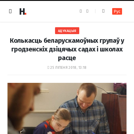
F
I
Рус
a
n
c
s
e
t
b
a
o
g
АДУКАЦЫЯ
o
r
k
a
Колькасць беларускамоўных групаў у
m
гродзенскіх дзіцячых садах і школах
расце
25 ЛІПЕНЯ 2018, 13:18