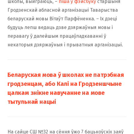
школы, выйграюць, –
піша ў фэйсбуку
старшыня
Гродзенскай абласной арганізацыі Таварыства
беларускай мовы Вітаўт Парфёненка
. –
Іх дзеці
будуць лепш ведаць дзве дзяржаўныя мовы і
перавагу ў далейшым працаўладкаванні ў
некаторыя дзяржаўныя і прыватныя арганізацыі.
Беларуская мова ў школах не патрэбная
гродзенцам, або Калі на Гродзеншчыне
цалкам знікне навучанне на мове
тытульнай нацыі
На сайце СШ №32 на сёння ўжо 7 бацькоўскіх заяў