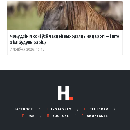
Чаму дзікія коні ўсё часцей выходзяць на дарогі — і што
з імі будуць рабіць
7 ЖНІЎНЯ 2026, 10:45
FACEBOOK
INSTAGRAM
TELEGRAM
RSS
YOUTUBE
ВКОНТАКТЕ