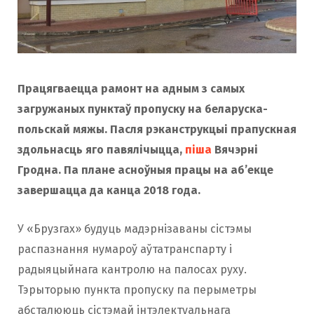
Працягваецца рамонт на адным з самых
загружаных пунктаў пропуску на беларуска-
польскай мяжы. Пасля рэканструкцыі прапускная
здольнасць яго павялічыцца,
піша
Вячэрні
Гродна. Па плане асноўныя працы на аб’екце
завершацца да канца 2018 года.
У «Брузгах» будуць мадэрнізаваны сістэмы
распазнання нумароў аўтатранспарту і
радыяцыйнага кантролю на палосах руху.
Тэрыторыю пункта пропуску па перыметры
абсталююць сістэмай інтэлектуальнага