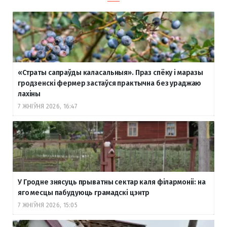
«Страты сапраўды каласальныя». Праз спёку і маразы
гродзенскі фермер застаўся практычна без ураджаю
лахіны
7 ЖНІЎНЯ 2026, 16:47
У Гродне знясуць прыватны сектар каля філармоніі: на
яго месцы пабудуюць грамадскі цэнтр
7 ЖНІЎНЯ 2026, 15:05