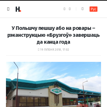
F
I
Рус
a
n
c
s
e
t
b
a
o
g
У Польшчу пешшу або на ровары –
o
r
k
a
рэканструкцыю «Брузгоў» завершаць
m
да канца года
19 ЛІПЕНЯ 2018, 17:02