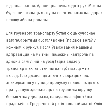
відэаназірання. Адновіцца пешаходны рух. Можна
будзе перасякаць мяжу па спецыяльных калідорах
пешшу або на ровары.
Для грузавога транспарту ўсталююць сучаснае
вагагабарытныя абсталяванне (па двое вагаў у
кожным кірунку). Пасля ўзважвання машыны
адправяцца на мытны і памежны кантроль па
адной з сямі ліній на ўезд (адна вядзе ў
транспартна-лагістычны цэнтр) і шасці – на
выезд. Гэта дазволіць значна скараціць час
знаходжання ў пункце пропуску і павялічыць яго
прапускную здольнасць па грузавым кірунку
больш чым у два разы, паведаміла афіцыйны
прадстаўнік Гродзенскай рэгіянальнай мытні Юлія