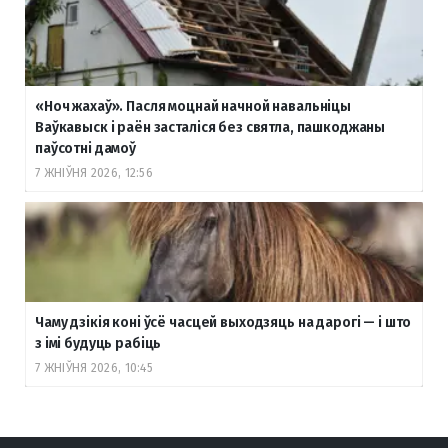
«Ноч жахаў». Пасля моцнай начной навальніцы
Ваўкавыск і раён засталіся без святла, пашкоджаны
паўсотні дамоў
7 ЖНІЎНЯ 2026, 12:56
Чаму дзікія коні ўсё часцей выходзяць на дарогі — і што
з імі будуць рабіць
7 ЖНІЎНЯ 2026, 10:45