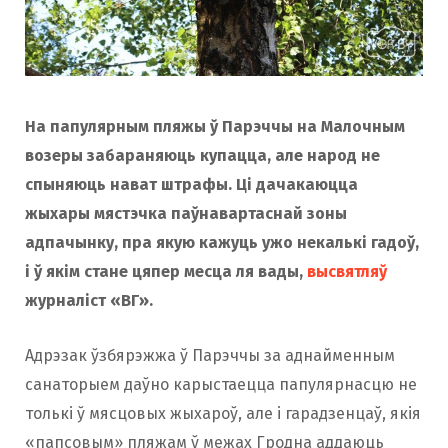
На папулярным пляжы ў Парэччы на Малочным
возеры забараняюць купацца, але народ не
спыняюць нават штрафы. Ці дачакаюцца
жыхары мястэчка паўнавартаснай зоны
адпачынку, пра якую кажуць ужо некалькі гадоў,
і ў якім стане цяпер месца ля вады,
высвятляў
журналіст «ВГ».
Адрэзак ўзбярэжжа ў Парэччы за аднайменным
санаторыем даўно карыстаецца папулярнасцю не
толькі ў мясцовых жыхароў, але і гарадзенцаў, якія
«папсовым» пляжам ў межах Гродна аддаюць