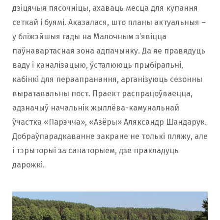
дзіцячыя пясочніцы, ахаваць месца для купання
сеткай і буямі. Аказалася, што планы актуальныя –
у бліжэйшыя гады на Малочным з’явіцца
паўнавартасная зона адпачынку. Да яе правядуць
ваду і каналізацыю, ўсталююць прыбіральні,
кабінкі для пераапранання, арганізуюць сезонны
выратавальны пост. Праект распрацоўваецца,
адзначыў начальнік жыллёва-камунальнай
ўчастка «Парэчча», «Азёры» Аляксандр Шандарук.
Добраўпарадкаванне закране не толькі пляжу, але
і тэрыторыі за санаторыем, дзе пракладуць
дарожкі.