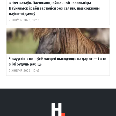
«Ноч жахаў». Пасля моцнай начной навальніцы
Ваўкавыск і раён засталіся без святла, пашкоджаны
паўсотні дамоў
7 ЖНІЎНЯ 2026, 12:56
Чаму дзікія коні ўсё часцей выходзяць на дарогі — і што
з імі будуць рабіць
7 ЖНІЎНЯ 2026, 10:45