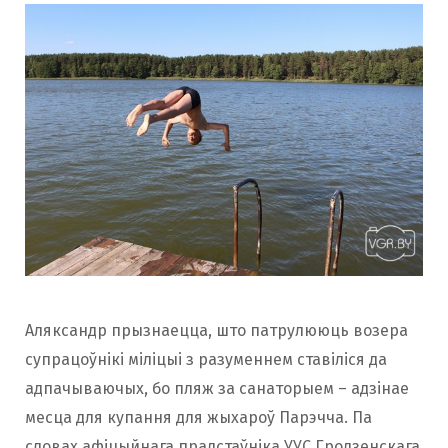
Аляксандр прызнаецца, што патрулююць возера
супрацоўнікі міліцыі з разуменнем ставіліся да
адпачываючых, бо пляж за санаторыем – адзінае
месца для купання для жыхароў Парэчча. Па
словах афіцыйнага прадстаўніка УУС Гродзенскага