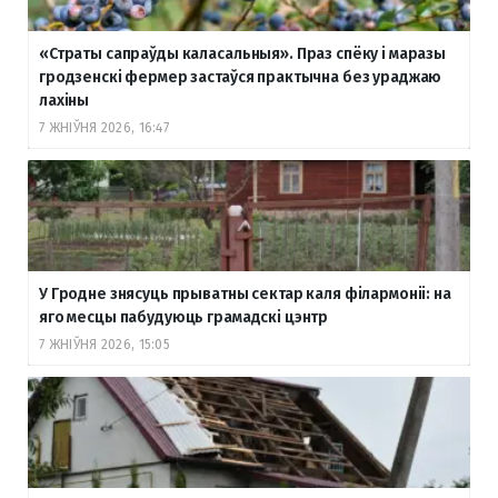
«Страты сапраўды каласальныя». Праз спёку і маразы
гродзенскі фермер застаўся практычна без ураджаю
лахіны
7 ЖНІЎНЯ 2026, 16:47
У Гродне знясуць прыватны сектар каля філармоніі: на
яго месцы пабудуюць грамадскі цэнтр
7 ЖНІЎНЯ 2026, 15:05