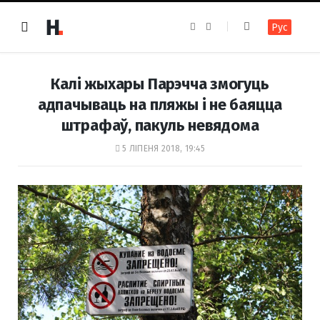
F
I
Рус
a
n
c
s
e
t
b
a
o
g
Калі жыхары Парэчча змогуць
o
r
k
a
адпачываць на пляжы і не баяцца
m
штрафаў, пакуль невядома
5 ЛІПЕНЯ 2018, 19:45