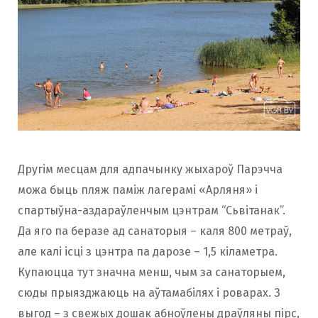
Другім месцам для адпачынку жыхароў Парэчча
можа быць пляж паміж лагерамі «Арляня» і
спартыўна-аздараўленчым цэнтрам “Сьвітанак”.
Да яго па беразе ад санаторыя – каля 800 метраў,
але калі ісці з цэнтра па дарозе – 1,5 кіламетра.
Купаюцца тут значна менш, чым за санаторыем,
сюды прыязджаюць на аўтамабілях і роварах. З
выгод – з свежых дошак абноўлены драўляны пірс,