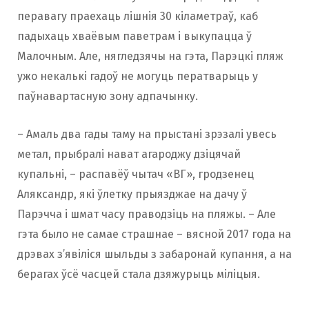
перавагу праехаць лішнія 30 кіламетраў, каб
падыхаць хваёвым паветрам і выкупацца ў
Малочным. Але, нягледзячы на ​​гэта, Парэцкі пляж
ужо некалькі гадоў не могуць ператварыць у
паўнавартасную зону адпачынку.
– Амаль два гады таму на прыстані зрэзалі увесь
метал, прыбралі нават агароджу дзіцячай
купальні, – распавёў чытач «ВГ», гродзенец
Аляксандр, які ўлетку прыязджае на дачу ў
Парэчча і шмат часу праводзіць на пляжы. – Але
гэта было не самае страшнае – вясной 2017 года на
дрэвах з’явіліся шыльды з забаронай купання, а на
берагах ўсё часцей стала дзяжурыць міліцыя.