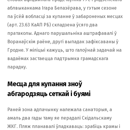
аблвыканкама Ігара Белазёрава, у гэтым сезоне
па ўсёй вобласці за купанне ў забароненых месцах
(арт. 23.63 КаАП РБ) складзена ўсяго два
пратаколы. Аднаго парушальніка аштрафавалі ў
Воранаўскім раёне, другі выпадак зафіксаваны ў
Гродне. У міліцыі кажуць, што галоўнай задачай на
вадаёмах застаецца падтрымка грамадскага
парадку.
Месца для купання зноў
абгародзяць сеткай і буямі
Раней зона адпачынку належала санаторыя, а
амаль два гады таму яе перадалі Скідальскаму
ЖКГ. Пляж планавалі ўладкаваць: зрабіць крамы і