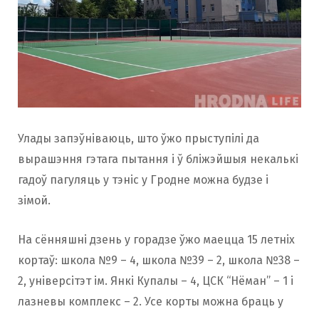
Улады запэўніваюць, што ўжо прыступілі да
вырашэння гэтага пытання і ў бліжэйшыя некалькі
гадоў пагуляць у тэніс у Гродне можна будзе і
зімой.
На сённяшні дзень у горадзе ўжо маецца 15 летніх
кортаў: школа №9 – 4, школа №39 – 2, школа №38 –
2, універсітэт ім. Янкі Купалы – 4, ЦСК “Нёман” – 1 і
лазневы комплекс – 2. Усе корты можна браць у