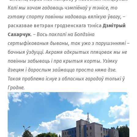
Калі мы хочам гадаваць чэмпіёнаў у тэнісе, то
гэтаму спорту павінны надаваць вялікую ўвагу,
–
расказвае ветэран гродзенскага тэніса
Дзмітрый
Сахарчук
.
– Вось паклалі на Болдзіна
сертыфікаваныя дываны, так ужо з парушэннямі –
бачныя ўздуцці. Акрамя адкрытых пляцовак мы не
павінны забываць і пра крытыя корты. Узімку
дзецям і дарослым займацца проста няма дзе.
Такая праблема існуе з абласных гарадоў толькі ў
Гродне.