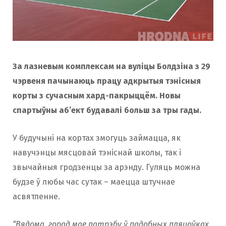
За лазневым комплексам на вуліцы Болдзіна з 29
чэрвеня пачынаюць працу адкрытыя тэнісныя
корты з сучасным хард-пакрыццём. Новы
спартыўны аб’ект будавалі больш за тры гады.
У будучыні на кортах змогуць займацца, як
навучэнцы мясцовай тэніснай школы, так і
звычайныя гродзенцы за арэнду. Гуляць можна
будзе ў любы час сутак – маецца штучнае
асвятленне.
“Вядома, горад мае патрэбу ў падобных пляцоўках.