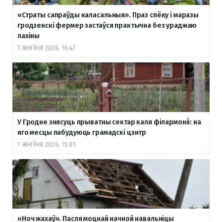
«Страты сапраўды каласальныя». Праз спёку і маразы
гродзенскі фермер застаўся практычна без ураджаю
лахіны
7 ЖНІЎНЯ 2026, 16:47
У Гродне знясуць прыватны сектар каля філармоніі: на
яго месцы пабудуюць грамадскі цэнтр
7 ЖНІЎНЯ 2026, 15:05
«Ноч жахаў». Пасля моцнай начной навальніцы