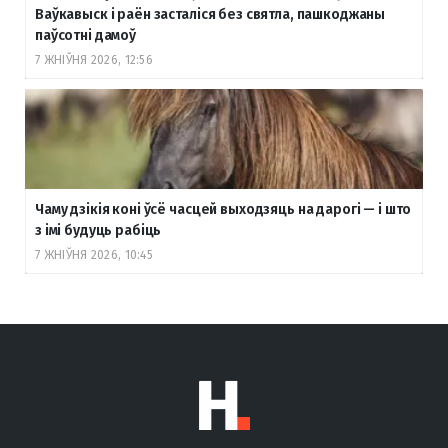
Ваўкавыск і раён засталіся без святла, пашкоджаны
паўсотні дамоў
7 ЖНІЎНЯ 2026, 12:56
Чаму дзікія коні ўсё часцей выходзяць на дарогі — і што
з імі будуць рабіць
7 ЖНІЎНЯ 2026, 10:45