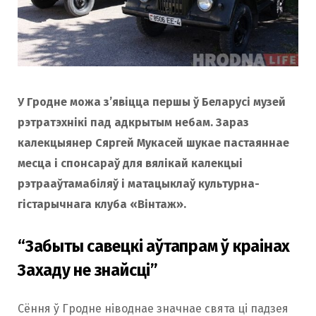
У Гродне можа з’явіцца першы ў Беларусі музей
рэтратэхнікі пад адкрытым небам. Зараз
калекцыянер Сяргей Мукасей шукае пастаяннае
месца і спонсараў для вялікай калекцыі
рэтрааўтамабіляў і матацыклаў культурна-
гістарычнага клуба «Вінтаж».
“Забыты савецкі аўтапрам ў краінах
Захаду не знайсці”
Сёння ў Гродне ніводнае значнае свята ці падзея