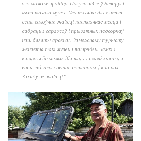
яго можам зрабіць. Пакуль нідзе ў Беларусі
няма такога музея. Уся тэхніка для гэтага
ёсць, галоўнае знайсці пастаяннае месца і
сабраць з гаражоў і прыватных падворкаў
наш багаты арсенал. Замежнаму турысту
менавіта такі музей і патрэбен. Замкі і
касцёлы ён можа ўбачыць у сваёй краіне, а
вось забыты савецкі аўтапрам ў краінах
Захаду не знайсці”.