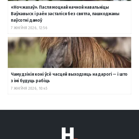
«Ноч жахаў». Пасля моцнай начной навальніцы
Ваўкавыск і раён засталіся без святла, пашкоджаны
паўсотні дамоў
7 ЖНІЎНЯ 2026, 12:56
Чаму дзікія коні ўсё часцей выходзяць на дарогі — і што
з імі будуць рабіць
7 ЖНІЎНЯ 2026, 10:45