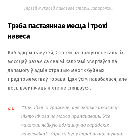
Сяргей Мукасей паказвае стары Запарожац
Трэба пастаяннае месца і трохі
навеса
Каб адкрыць музей, Сяргей на працягу некалькіх
месяцаў разам са сваімі калегамі звяртаўся па
дапамогу ў адміністрацыю многіх буйных
прадпрыемстваў горада. Ідэя ўсім падабалася, але
вось дзейнічаць ніхто не спяшаўся.
“Так, ідэя іх ўражвае, але акрамя цікавасці
ніхто нічога не можа прапанаваць. Усе
чакаюць нейкую адмашку ад гарадскіх
начальнікаў. Зараз я буду спрабаваць шукаць