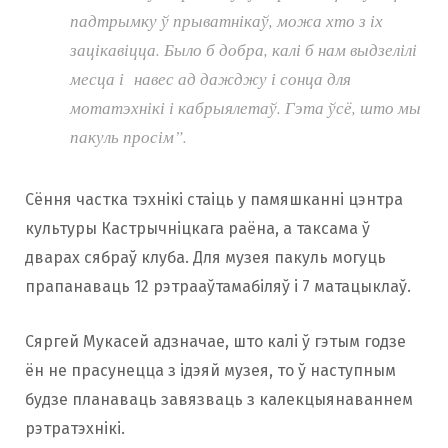
падтрымку ў прыватнікаў, можа хто з іх
зацікавіцца. Было б добра, калі б нам выдзелілі
месца і навес ад дажджу і сонца для
мотатэхнікі і кабрыялетаў. Гэта ўсё, што мы
пакуль просім”.
Сёння частка тэхнікі стаіць у памяшканні цэнтра
культуры Кастрычніцкага раёна, а таксама ў
дварах сябраў клуба. Для музея пакуль могуць
прапанаваць 12 рэтрааўтамабіляў і 7 матацыклаў.
Сяргей Мукасей адзначае, што калі ў гэтым годзе
ён не прасунецца з ідэяй музея, то ў наступным
будзе планаваць завязваць з калекцыянаваннем
рэтратэхнікі.