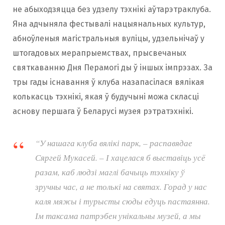
не абыходзяцца без удзелу тэхнікі аўтарэтраклуба.
Яна адчыняла фестывалі нацыянальных культур,
абноўленыя магістральныя вуліцы, удзельнічаў у
штогадовых мерапрыемствах, прысвечаных
святкаванню Дня Перамогі ды ў іншых імпрэзах. За
тры гады існавання ў клуба назапасілася вялікая
колькасць тэхнікі, якая ў будучыні можа скласці
аснову першага ў Беларусі музея рэтратэхнікі.
“У нашага клуба вялікі парк, – распавядае
Сяргей Мукасей. – І хацелася б выставіць усё
разам, каб людзі маглі бачыць тэхніку ў
зручны час, а не толькі на святах. Горад у нас
каля мяжы і турысты сюды едуць пастаянна.
Ім таксама патрэбен унікальны музей, а мы