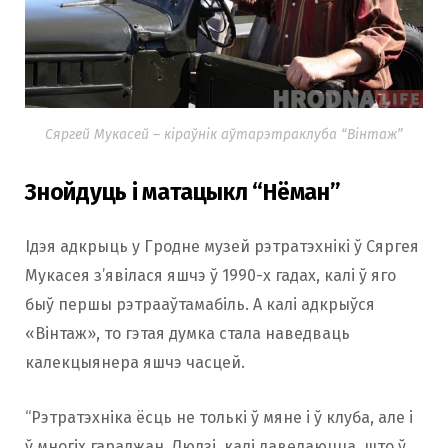
Сяргей Мукасей – кіраўнік аўтарэтраклуба “Вінтаж”
Знойдуць і матацыкл “Нёман”
Ідэя адкрыць у Гродне музей рэтратэхнікі ў Сяргея
Мукасея з’явілася яшчэ ў 1990-х гадах, калі ў яго
быў першы рэтрааўтамабіль. А калі адкрыўся
«Вінтаж», то гэтая думка стала наведваць
калекцыянера яшчэ часцей.
“Рэтратэхніка ёсць не толькі ў мяне і ў клуба, але і
ў многіх гараджан. Людзі, калі даведаюцца, што ў