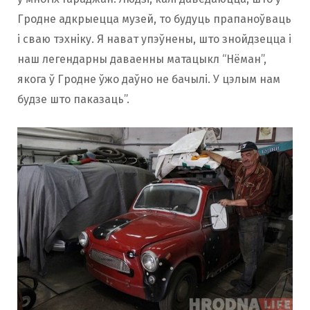
Гродне адкрыецца музей, то будуць прапаноўваць
і сваю тэхніку. Я нават упэўнены, што знойдзецца і
наш легендарны даваенны матацыкл “Нёман”,
якога ў Гродне ўжо даўно не бачылі. У цэлым нам
будзе што паказаць”.