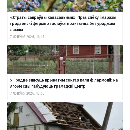
«Страты сапраўды каласальныя». Праз спёку і маразы
гродзенскі фермер застаўся практычна без ураджаю
лахіны
7 ЖНІЎНЯ 2026, 16:47
У Гродне знясуць прыватны сектар каля філармоніі: на
яго месцы пабудуюць грамадскі цэнтр
7 ЖНІЎНЯ 2026, 15:05