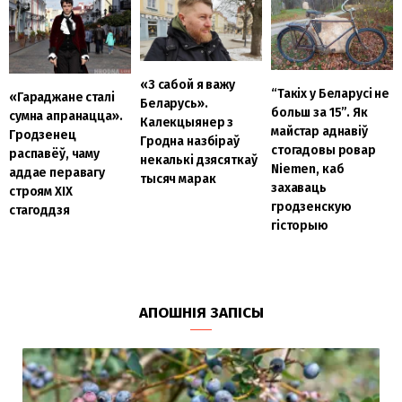
«З сабой я важу
“Такіх у Беларусі не
«Гараджане сталі
Беларусь».
больш за 15”. Як
сумна апранацца».
Калекцыянер з
майстар аднавіў
Гродзенец
Гродна назбіраў
стогадовы ровар
распавёў, чаму
некалькі дзясяткаў
Niemen, каб
аддае перавагу
тысяч марак
захаваць
строям ХІХ
гродзенскую
стагоддзя
гісторыю
АПОШНІЯ ЗАПІСЫ