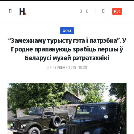
F
I
Рус
a
n
c
s
e
t
b
a
o
g
ХОБІ
o
r
k
a
“Замежнаму турысту гэта і патрэбна”. У
m
Гродне прапануюць зрабіць першы ў
Беларусі музей рэтратэхнікі
7 ЧЭРВЕНЯ 2018, 18:38