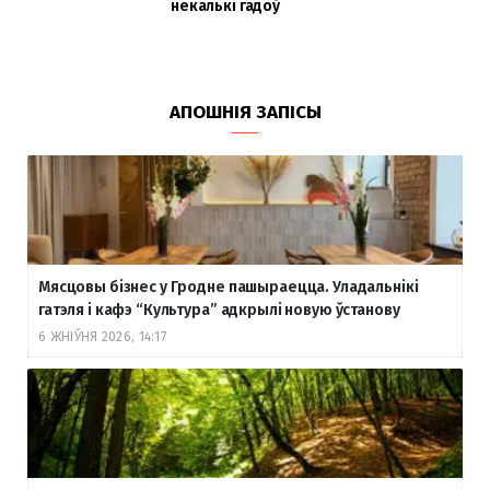
некалькі гадоў
АПОШНІЯ ЗАПІСЫ
Мясцовы бізнес у Гродне пашыраецца. Уладальнікі
гатэля і кафэ “Культура” адкрылі новую ўстанову
6 ЖНІЎНЯ 2026, 14:17