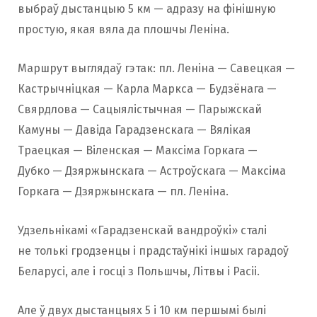
выбраў дыстанцыю 5 км — адразу на фінішную
простую, якая вяла да плошчы Леніна.
Маршрут выглядаў гэтак: пл. Леніна — Савецкая —
Кастрычніцкая — Карла Маркса — Будзёнага —
Свярдлова — Сацыялістычная — Парыжскай
Камуны — Давіда Гарадзенскага — Вялікая
Траецкая — Віленская — Максіма Горкага —
Дубко — Дзяржынскага — Астроўскага — Максіма
Горкага — Дзяржынскага — пл. Леніна.
Удзельнікамі «Гарадзенскай вандроўкi» сталі
не толькі гродзенцы і прадстаўнікі іншых гарадоў
Беларусі, але і госці з Польшчы, Літвы і Расіі.
Але ў двух дыстанцыях 5 і 10 км першымі былі