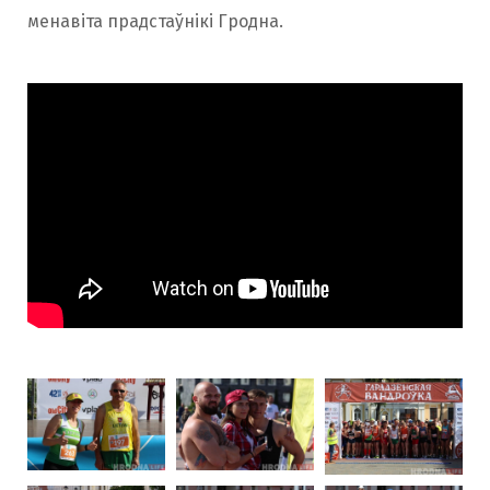
менавіта прадстаўнікі
Гродна.