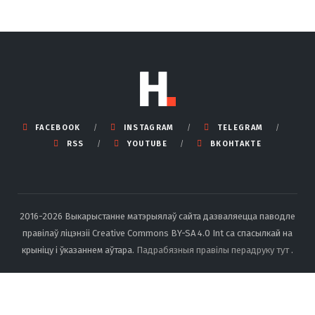
FACEBOOK
INSTAGRAM
TELEGRAM
RSS
YOUTUBE
ВКОНТАКТЕ
2016-2026 Выкарыстанне матэрыялаў сайта дазваляецца паводле
правілаў ліцэнзіі Creative Commons BY-SA 4.0 Int са спасылкай на
крыніцу і ўказаннем аўтара.
Падрабязныя правілы перадруку тут
.