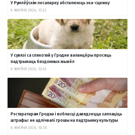
У Румлёўскім лесапарку абсталююць эка-сцежку
6 ЖНІЎНЯ 2026, 13:22
У сувязі са спякотай у Гродне валанцёры просяць
падтрымаць бяздомных жывёл
6 ЖНІЎНЯ 2026, 12:45
Рэстаратарам Гродна і вобласці давядзецца заплаціць
штрафы: не адлічвалі грошы на падтрымку культуры
6 ЖНІЎНЯ 2026, 10:30