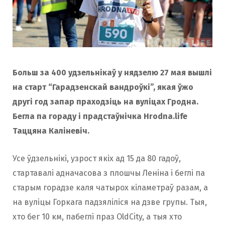
Больш за 400 удзельнікаў у нядзелю 27 мая вышлі
на старт “Гарадзенскай вандроўкі”, якая ўжо
другі год запар праходзіць на вуліцах Гродна.
Бегла па гораду і прадстаўнічка Hrodna.life
Таццяна Каліневіч.
Усе ўдзельнікі, узрост якіх ад 15 да 80 гадоў,
стартавалі адначасова з плошчы Леніна і беглі па
старым горадзе каля чатырох кіламетраў разам, а
на вуліцы Горкага падзяліліся на дзве групы. Тыя,
хто бег 10 км, пабеглі праз OldCity, а тыя хто