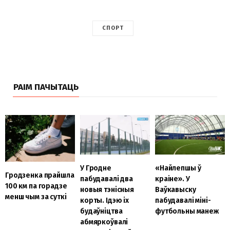
СПОРТ
РАІМ ПАЧЫТАЦЬ
У Гродне
«Найлепшы ў
Гродзенка прайшла
пабудавалі два
краіне». У
100 км па горадзе
новыя тэнісныя
Ваўкавыску
менш чым за суткі
корты. Ідэю іх
пабудавалі міні-
будаўніцтва
футбольны манеж
абмяркоўвалі