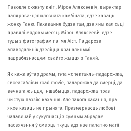
Паводле сюжэту кнігі, Мірон Аляксеевіч, дырэктар
папярова-цэлюлознага камбіната, едзе хаваць
жонку Таню. Пахаванне будзе там, дзе яны калісьці
правялі мядовы месяц. Мірон Аляксеевіч едзе
туды з фатографам па імя Аіст. Па дарозе
апавядальнік дзеліцца кранальнымі
падрабязнасцямі свайго жыцця з Таняй.
Як кажа аўтар драмы, гэта «спектакль-падарожжа,
своеасаблівы road movie, падарожжа да смерці, да
вечнага жыцця, іншабыцця, падарожжа праз
чыстую паэзію кахання. Але такога кахання, пра
якое казаць не прынята. Празмернасць любові
чалавечай у сукупнасці з сумным абрадам
пасвячэння ў смерць ткуць адзінае палатно магіі