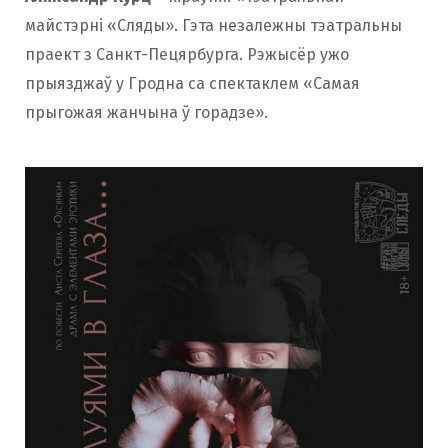
майстэрні «Сляды». Гэта незалежны тэатральны
праект з Санкт-Пецярбурга. Рэжысёр ужо
прыязджаў у Гродна са спектаклем «Самая
прыгожая жанчына ў горадзе».