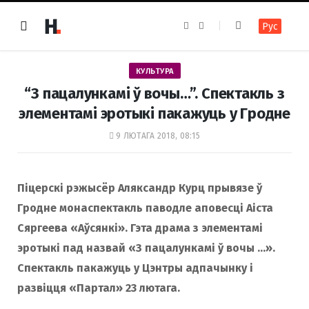
F
I
Рус
a
n
c
s
e
t
b
a
o
g
КУЛЬТУРА
o
r
k
a
“З пацалункамі ў вочы…”. Спектакль з
m
элементамі эротыкі пакажуць у Гродне
9 ЛЮТАГА 2018, 08:15
Піцерскі рэжысёр Аляксандр Курц прывязе ў
Гродне монаспектакль паводле аповесці Аіста
Сяргеева «Аўсянкі». Гэта драма з элементамі
эротыкі пад назвай «З пацалункамі ў вочы …».
Спектакль пакажуць у Цэнтры адпачынку і
развіцця «Партал» 23 лютага.