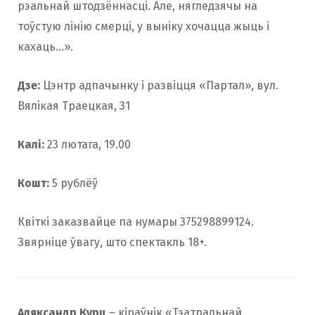
рэальнай штодзённасці. Але, нягледзячы на ​​
тоўстую лінію смерці, у выніку хочацца жыць і
кахаць…».
Дзе:
Цэнтр адпачынку і развіцця «Партал», вул.
Вялікая Траецкая, 31
Калі:
23 лютага, 19.00
Кошт:
5 рублёў
Квіткі заказвайце па нумары 375298899124.
Звярніце ўвагу, што спектакль 18+.
Аляксандр Курц
– кіраўнік «Тэатральнай