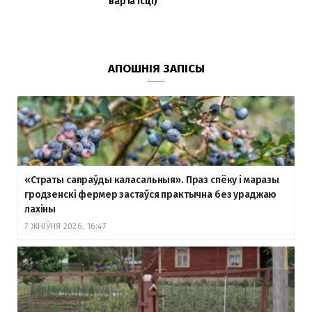
варта ісці)
АПОШНІЯ ЗАПІСЫ
«Страты сапраўды каласальныя». Праз спёку і маразы
гродзенскі фермер застаўся практычна без ураджаю
лахіны
7 ЖНІЎНЯ 2026, 16:47