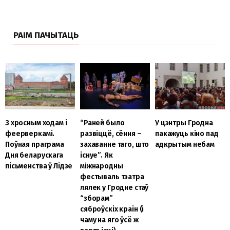
РАІМ ПАЧЫТАЦЬ
З хросным ходам і
“Раней было
У цэнтры Гродна
феерверкамі.
развіццё, сёння –
пакажуць кіно пад
Поўная праграма
захаванне таго, што
адкрытым небам
Дня беларускага
існуе”. Як
пісьменства ў Лідзе
мiжнародны
фестываль тэатра
лялек у Гродне стаў
“зборам”
сяброўскіх краін (і
чаму на яго ўсё ж