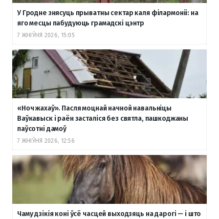
У Гродне знясуць прыватны сектар каля філармоніі: на
яго месцы пабудуюць грамадскі цэнтр
7 ЖНІЎНЯ 2026, 15:05
«Ноч жахаў». Пасля моцнай начной навальніцы
Ваўкавыск і раён засталіся без святла, пашкоджаны
паўсотні дамоў
7 ЖНІЎНЯ 2026, 12:56
Чаму дзікія коні ўсё часцей выходзяць на дарогі — і што