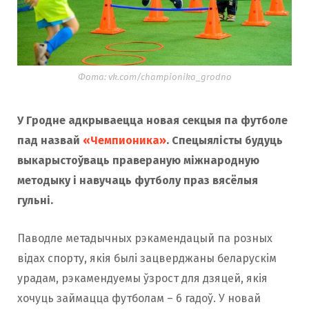
Фота: vk.com/championika_grodno
У Гродне адкрываецца новая секцыя па футболе
пад назвай
«Чемпионика»
. Спецыялісты будуць
выкарыстоўваць правераную міжнародную
методыку і навучаць футболу праз вясёлыя
гульні.
Паводле метадычных рэкамендацый па розных
відах спорту, якія былі зацверджаны беларускім
урадам, рэкамендуемы ўзрост для дзяцей, якія
хочуць займацца футболам – 6 гадоў. У новай