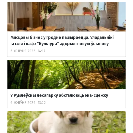
Мясцовы бізнес у Гродне пашыраецца. Уладальнікі
гатэля і кафэ “Культура” адкрылі новую ўстанову
6 ЖНІЎНЯ 2026, 14:17
У Румлёўскім лесапарку абсталююць эка-сцежку
6 ЖНІЎНЯ 2026, 13:22