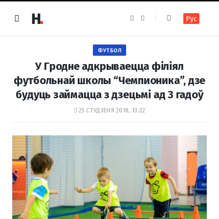
F
I
Рус
a
n
c
s
e
t
b
a
o
g
ФУТБОЛ
o
r
k
a
У Гродне адкрываецца філіял
m
футбольнай школы “Чемпионика”, дзе
будуць займацца з дзецьмі ад 3 гадоў
25 СТУДЗЕНЯ 2018, 13:22