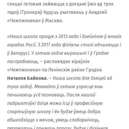
секцыі гатовыя займацца з дзецьмі ўжо ад трох
гадоў.іТрэнераў будуць рыхтаваць у Акадэміі
«Чемпионика» ў Маскве.
«Наша школа працуе з 2013 года і дзейнічае ў многіх
гарадах Расіі. З 2017 года філіялы сталі адчыняцца і
ў Беларусі. У гэтым
годзе вырашылі і ў Гродне
паспрабаваць,
– распавядае кіраўнік
«Чемпионика» па Ленінскім раёне Гродна
Наталля
Байкова
. –
Наша школа для дзяцей ад
трох гадоў. Менавіта ў гэтым узросце яны
пачынаюць усё пазнаваць. Пасля нашай
падрыхтоўкі дзіця можа ісці ў прафесійную
спартыўную школу і ён будзе ўмець добра
абыходзіцца з мячом, умець спаборнічаць,
перамагаць і прымаць паразу, будзе і фізічная