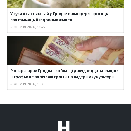
У сувязі са спякотай у Гродне валанцёры просяць
падтрымаць бяздомных жывёл
6 ЖНІЎНЯ 2026, 12:45
Рэстаратарам Гродна і вобласці давядзецца заплаціць
штрафы: не адлічвалі грошы на падтрымку культуры
6 ЖНІЎНЯ 2026, 10:30