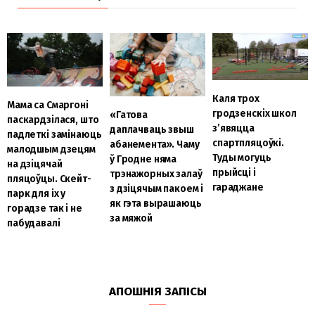
Каля трох
Мама са Смаргоні
гродзенскіх школ
«Гатова
паскардзілася, што
з’явяцца
даплачваць звыш
падлеткі замінаюць
спартпляцоўкі.
абанемента». Чаму
малодшым дзецям
Туды могуць
ў Гродне няма
на дзіцячай
прыйсці і
трэнажорных залаў
пляцоўцы. Скейт-
гараджане
з дзіцячым пакоем і
парк для іх у
як гэта вырашаюць
горадзе так і не
за мяжой
пабудавалі
АПОШНІЯ ЗАПІСЫ