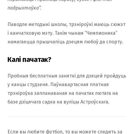
падрыхтоўка”.
Паводле методыкі школы, трэніроўкі маюць сюжэт
і канчатковую мэту. Такім чынам “Чемпионика”
намагаецца прышчапіць дзецям любоў да спорту.
Калі пачатак?
Пробныя бясплатныя заняткі для дзяцей пройдуць
у канцы студзеня. Паўнавартасная платная
трэніроўка запланаваная на пачатак лютага на
базе дзіцячага садка на вуліцы Астроўскага.
Если вы любите футбол, то вы можете следить за